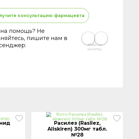
лучите консультацию фармацевта
на помощь? Не
сняйтесь, пишите нам в
сенджер:
Жми на
кнопку
нид
Расилез (Rasilez,
Aliskiren) 300мг табл.
№28