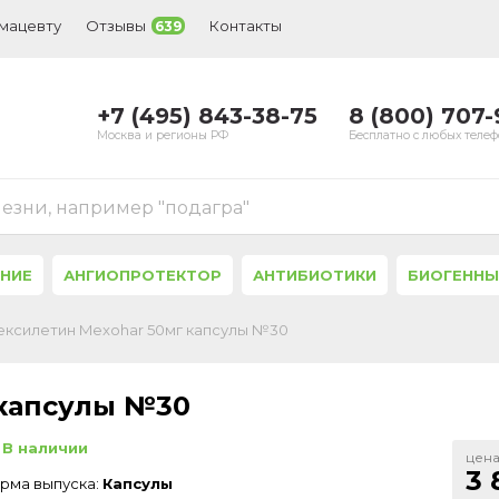
рмацевту
Отзывы
Контакты
639
+7 (495) 843-38-75
8 (800) 707
Москва и регионы РФ
Бесплатно с любых теле
лезни, например "подагра"
ЕНИЕ
АНГИОПРОТЕКТОР
АНТИБИОТИКИ
БИОГЕННЫ
ксилетин Mexohar 50мг капсулы №30
 капсулы №30
В наличии
цена
3 
рма выпуска:
Капсулы