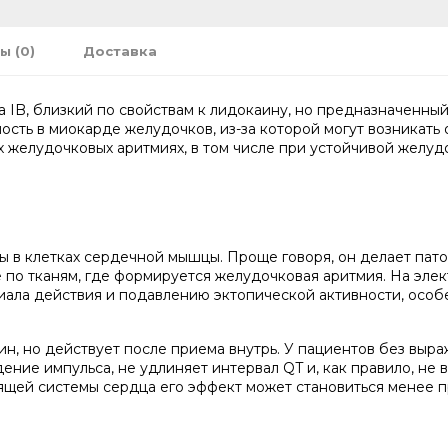
ы (0)
Доставка
IB, близкий по свойствам к лидокаину, но предназначенный 
ость в миокарде желудочков, из-за которой могут возникат
желудочковых аритмиях, в том числе при устойчивой желудо
 в клетках сердечной мышцы. Проще говоря, он делает пат
 по тканям, где формируется желудочковая аритмия. На эле
иала действия и подавлению эктопической активности, осо
ин, но действует после приема внутрь. У пациентов без вы
ение импульса, не удлиняет интервал QT и, как правило, не
щей системы сердца его эффект может становиться менее п