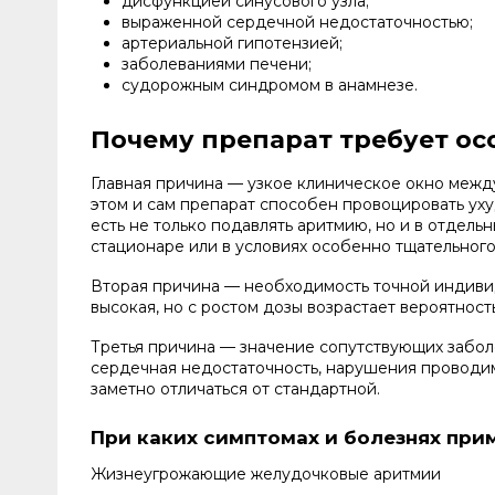
дисфункцией синусового узла;
выраженной сердечной недостаточностью;
артериальной гипотензией;
заболеваниями печени;
судорожным синдромом в анамнезе.
Почему препарат требует ос
Главная причина — узкое клиническое окно между
этом и сам препарат способен провоцировать уху
есть не только подавлять аритмию, но и в отдель
стационаре или в условиях особенно тщательног
Вторая причина — необходимость точной индивид
высокая, но с ростом дозы возрастает вероятнос
Третья причина — значение сопутствующих забол
сердечная недостаточность, нарушения проводи
заметно отличаться от стандартной.
При каких симптомах и болезнях при
Жизнеугрожающие желудочковые аритмии