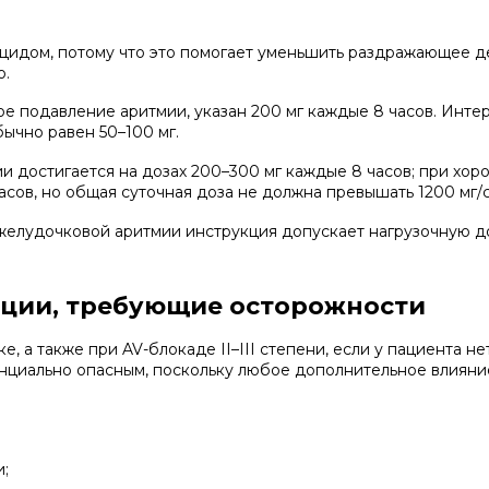
цидом, потому что это помогает уменьшить раздражающее д
о.
ое подавление аритмии, указан 200 мг каждые 8 часов. Ин
бычно равен 50–100 мг.
ии достигается на дозах 200–300 мг каждые 8 часов; при х
асов, но общая суточная доза не должна превышать 1200 мг/с
елудочковой аритмии инструкция допускает нагрузочную до
ации, требующие осторожности
 а также при AV-блокаде II–III степени, если у пациента н
нциально опасным, поскольку любое дополнительное влияни
;