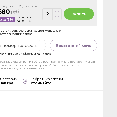
покупке от
2
упаковок
580
руб
Купить
экономия
7%
идка
560
руб
ю стоимость доставки назовет менеджер
подтверждении заказа
Заказать в 1 клик
езвоним и сами оформим ваш заказ
ование лекарства - НЕ обязывает Вас покупать препарат. Мы вам
оним, и ответим на все вопросы. И Вы сможете решить -
рдить заявку или отменить ее
Доставим:
Забрать из аптеки:
Завтра
Уточняйте