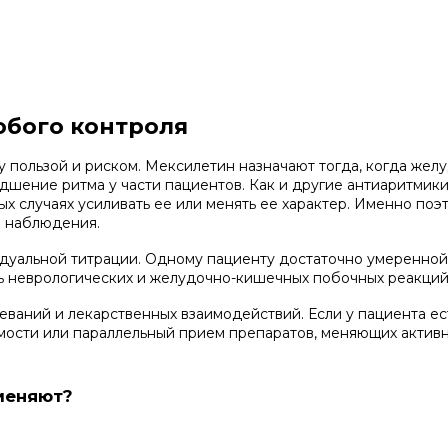
обого контроля
 пользой и риском. Мексилетин назначают тогда, когда желу
дшение ритма у части пациентов. Как и другие антиаритмики
ных случаях усиливать ее или менять ее характер. Именно по
о наблюдения.
уальной титрации. Одному пациенту достаточно умеренной 
ть неврологических и желудочно-кишечных побочных реакций
еваний и лекарственных взаимодействий. Если у пациента ес
мости или параллельный прием препаратов, меняющих актив
меняют?