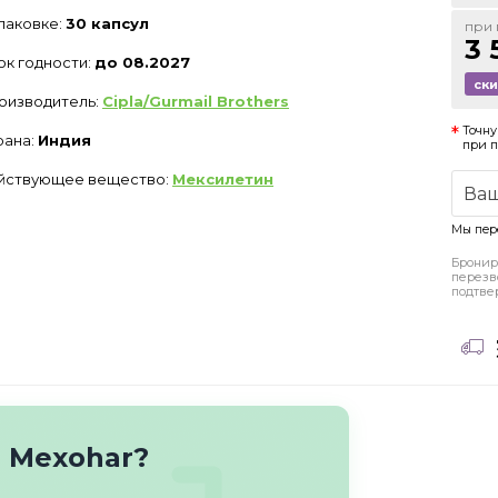
упаковке:
30 капсул
при 
3 
ок годности:
до 08.2027
ск
оизводитель:
Cipla/Gurmail Brothers
Точну
рана:
Индия
при 
йствующее вещество:
Мексилетин
Мы пер
Бронир
перезв
подтве
 Mexohar?