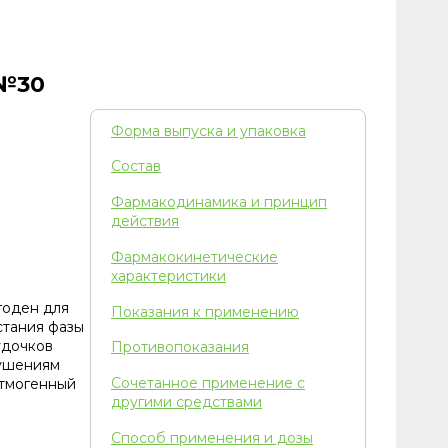
 №30
Форма выпуска и упаковка
Состав
Фармакодинамика и принцип
действия
Фармакокинетические
характеристики
годен для
Показания к применению
стания фазы
удочков
Противопоказания
рушениям
Сочетанное применение с
итмогенный
другими средствами
Способ применения и дозы