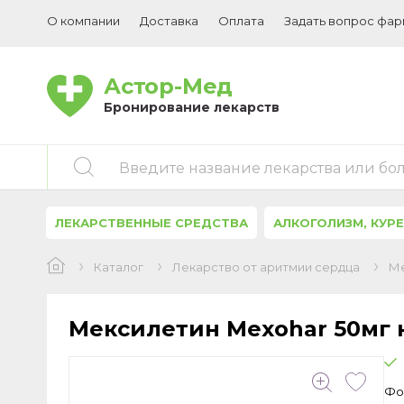
О компании
Доставка
Оплата
Задать вопрос фа
Астор-Мед
Бронирование лекарств
Введите название лекарства или бо
ЛЕКАРСТВЕННЫЕ СРЕДСТВА
АЛКОГОЛИЗМ, КУР
Каталог
Лекарство от аритмии сердца
Ме
Мексилетин Mexohar 50мг
Фо