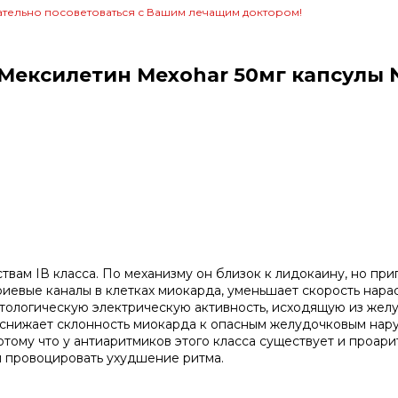
тельно посоветоваться с Вашим лечащим доктором!
Мексилетин Mexohar 50мг капсулы
вам IВ класса. По механизму он близок к лидокаину, но при
иевые каналы в клетках миокарда, уменьшает скорость нара
атологическую электрическую активность, исходящую из жел
во снижает склонность миокарда к опасным желудочковым на
потому что у антиаритмиков этого класса существует и проар
м провоцировать ухудшение ритма.