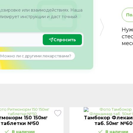
дозировке или взаимодействиях. Наша
По
изирует инструкции и даст точный
Нуж
сте
Спросить
мес
Можно ли с другими лекарствами?
тмонорм 150 150мг
Тамбокор Флекаи
таблетки №50
таб. 50мг №60
В наличии
В наличии