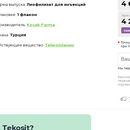
4 
рма выпуска:
Лиофилизат для инъекций
упаковке:
1 флакон
при 
4 
оизводитель:
Kocak Farma
ск
рана:
Турция
Точну
йствующее вещество:
Тейкопланин
при 
Мы пер
Бронир
перезв
подтве
 Tekosit?