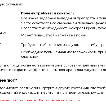
их ситуациях:
Почему требуется контроль
Возможна задержка выведения препарата и пов
Часто сочетается со снижением почечной функц
Возрастает необходимость контроля крови, пече
ных
Может повышаться нагрузка на почки
х
Требуется наблюдение за слухом и вестибуляр
Необходима повышенная настороженность при п
слизистых
лько тогда, когда есть клинические основания для назначен
змов и сохранить эффективность препарата для ситуаций, гд
меняют?
еомиелит, септический артрит и другие состояния, где треб
екционный эндокардит, перитонит при перитонеальном диал
тельно посоветоваться с Вашим лечащим доктором!