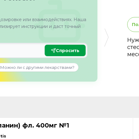
дозировке или взаимодействиях. Наша
По
изирует инструкции и даст точный
Нуж
сте
Спросить
мес
Можно ли с другими лекарствами?
ланин) фл. 400мг №1
tis