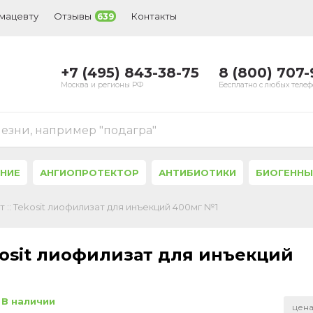
рмацевту
Отзывы
Контакты
639
+7 (495) 843-38-75
8 (800) 707
Москва и регионы РФ
Бесплатно с любых теле
лезни, например "подагра"
ЕНИЕ
АНГИОПРОТЕКТОР
АНТИБИОТИКИ
БИОГЕННЫ
 :: Tekosit лиофилизат для инъекций 400мг №1
kosit лиофилизат для инъекций
В наличии
цена