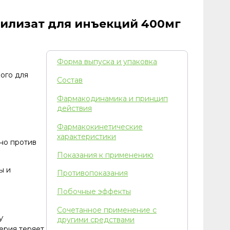
филизат для инъекций 400мг
Форма выпуска и упаковка
ого для
Состав
Фармакодинамика и принцип
действия
Фармакокинетические
характеристики
но против
Показания к применению
ы и
Противопоказания
Побочные эффекты
Сочетанное применение с
У
другими средствами
ерия теряет