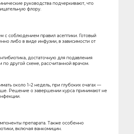
инические руководства подчеркивают, что
рицательную флору.
ем с соблюдением правил асептики. Готовый
но либо в виде инфузии, в зависимости от
антибиотика, достаточную для подавления
 по другой схеме, рассчитанной врачом.
мать около 1–2 недель, при глубоких очагах —
льше. Решение о завершении курса принимают не
инфекции.
омпоненты препарата. Также особенно
отики, включая ванкомицин.