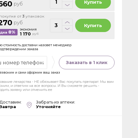
Купить
660
руб
покупке от
3
упаковок
270
руб
Купить
экономия
8%
идка
1 170
руб
ю стоимость доставки назовет менеджер
подтверждении заказа
Заказать в 1 клик
езвоним и сами оформим ваш заказ
ование лекарства - НЕ обязывает Вас покупать препарат. Мы вам
оним, и ответим на все вопросы. И Вы сможете решить -
рдить заявку или отменить ее
Доставим:
Забрать из аптеки:
Завтра
Уточняйте