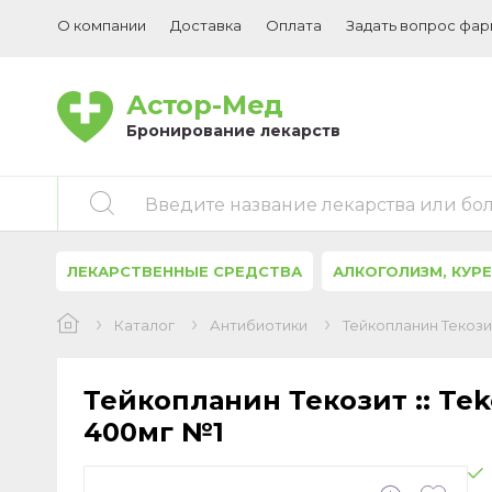
О компании
Доставка
Оплата
Задать вопрос фа
Астор-Мед
Бронирование лекарств
Введите название лекарства или бо
ЛЕКАРСТВЕННЫЕ СРЕДСТВА
АЛКОГОЛИЗМ, КУР
Каталог
Антибиотики
Тейкопланин Текозит
Тейкопланин Текозит :: Te
400мг №1