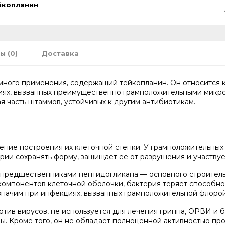
йкопланин
ы (0)
Доставка
емного применения, содержащий тейкопланин. Он относится 
ях, вызванных преимущественно грамположительными микроо
я часть штаммов, устойчивых к другим антибиотикам.
ение построения их клеточной стенки. У грамположительных
рии сохранять форму, защищает ее от разрушения и участвуе
-предшественниками пептидогликана — основного строитель
компонентов клеточной оболочки, бактерия теряет способн
значим при инфекциях, вызванных грамположительной флорой
ротив вирусов, не используется для лечения гриппа, ОРВИ и
ы. Кроме того, он не обладает полноценной активностью про