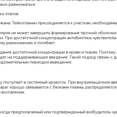
льно размножаться.
ко этапов:
кана. Тейкопланин присоединяется к участкам, необходимы
ктерия не может завершить формирование прочной оболочки.
и. При достаточной концентрации антибиотика чувствитель
ему размножению и погибает.
ания достаточной концентрации в крови и тканях. Поэтому
ходят на поддерживающее введение. Такой подход связан с 
родолжительным периодом выведения.
у поступает в системный кровоток. При внутримышечном вв
арат хорошо связывается с белками плазмы, распределяется 
 воспалении.
, когда предполагаемый или подтвержденный возбудитель чу