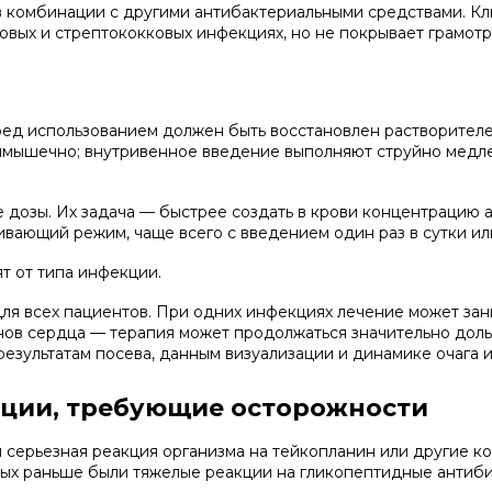
в комбинации с другими антибактериальными средствами. Кл
овых и стрептококковых инфекциях, но не покрывает грамот
еред использованием должен быть восстановлен растворител
имышечно; внутривенное введение выполняют струйно медлен
 дозы. Их задача — быстрее создать в крови концентрацию 
вающий режим, чаще всего с введением один раз в сутки или
т от типа инфекции.
ля всех пациентов. При одних инфекциях лечение может зани
анов сердца — терапия может продолжаться значительно до
 результатам посева, данным визуализации и динамике очага 
ации, требующие осторожности
серьезная реакция организма на тейкопланин или другие к
рых раньше были тяжелые реакции на гликопептидные антиби