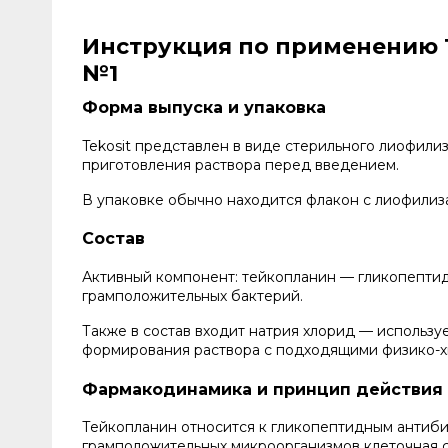
Инструкция по применению Т
№1
Форма выпуска и упаковка
Tekosit представлен в виде стерильного лиофил
приготовления раствора перед введением.
В упаковке обычно находится флакон с лиофилиза
Состав
Активный компонент: тейкопланин — гликопепти
грамположительных бактерий.
Также в состав входит натрия хлорид — использу
формирования раствора с подходящими физико-х
Фармакодинамика и принцип действия
Тейкопланин относится к гликопептидным антиби
грамположительных микроорганизмов клеточная ст