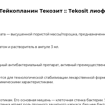
ейкопланин Текозит :: Tekosit лио
изата — высушенной пористой массы/порошка, предназначенн
том и растворитель в ампуле 3 мл.
дный антибактериальный препарат, активный преимуществен
ется для технологической стабилизации лекарственной форм
имическими характеристиками.
отикам. Его основная мишень — клеточная стенка бактерии. 
енка играет роль прочного защитного каркаса: без нее бакт