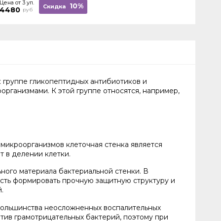
Цена от 3 уп.
10%
Скидка
4480
руб
к группе гликопептидных антибиотиков и
рганизмами. К этой группе относятся, например,
 микроорганизмов клеточная стенка является
т в делении клетки.
ного материала бактериальной стенки. В
ость формировать прочную защитную структуру и
.
 большинства неосложненных воспалительных
тив грамотрицательных бактерий, поэтому при