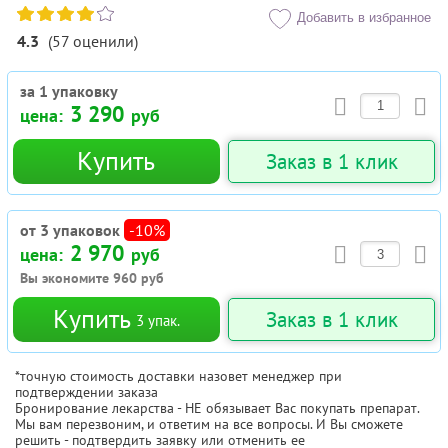
Добавить в избранное
4.3
(
57
оценили
)
за 1 упаковку
3 290
цена:
руб
Купить
Заказ в 1 клик
от 3 упаковок
-10%
2 970
цена:
руб
Вы экономите
960
руб
Купить
Заказ в 1 клик
3
упак.
*точную стоимость доставки назовет менеджер при
подтверждении заказа
Бронирование лекарства - НЕ обязывает Вас покупать препарат.
Мы вам перезвоним, и ответим на все вопросы. И Вы сможете
решить - подтвердить заявку или отменить ее