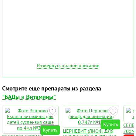
Развернуть полное описание
Смотрите еще препараты из раздела
"БАДы и Витамины"
Купить
СЕЛЕН
Купить
ЦЕРНЕВИТ (ЛИОФ. ДЛЯ
200М