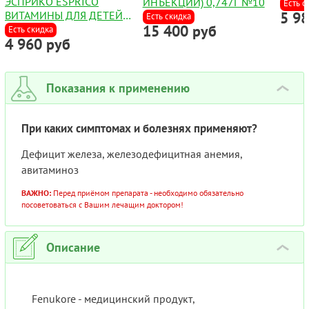
ЭСПРИКО ESPRICO
ИНЪЕКЦИЙ) 0,747Г №10
Есть с
ВИТАМИНЫ ДЛЯ ДЕТЕЙ
5 9
Есть скидка
15 400 руб
СУСПЕНЗИЯ САШЕ ПО
Есть скидка
4 960 руб
4МЛ №30
Показания к применению
›
При каких симптомах и болезнях применяют?
Дефицит железа, железодефицитная анемия,
авитаминоз
ВАЖНО:
Перед приёмом препарата - необходимо обязательно
посоветоваться с Вашим лечащим доктором!
Описание
›
Fenukore - медицинский продукт,