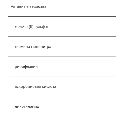
Активные вещества
железа (II) сульфат
тиамина мононитрат
рибофлавин
аскорбиновая кислота
никотинамид