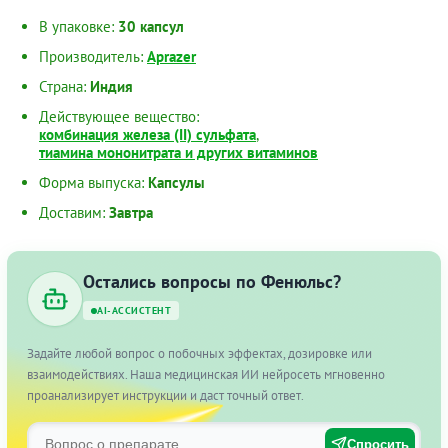
В упаковке:
30 капсул
Производитель:
Aprazer
Страна:
Индия
Действующее вещество:
комбинация железа (II) сульфата
,
тиамина мононитрата и других витаминов
Форма выпуска:
Капсулы
Доставим:
Завтра
Остались вопросы по Фенюльс?
AI-АССИСТЕНТ
Задайте любой вопрос о побочных эффектах, дозировке или
взаимодействиях. Наша медицинская ИИ нейросеть мгновенно
проанализирует инструкции и даст точный ответ.
Спросить