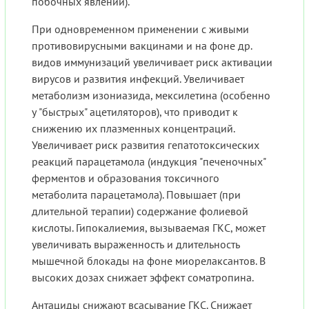
побочных явлений).
При одновременном применении с живыми
противовирусными вакцинами и на фоне др.
видов иммунизаций увеличивает риск активации
вирусов и развития инфекций. Увеличивает
метаболизм изониазида, мексилетина (особенно
у "быстрых" ацетиляторов), что приводит к
снижению их плазменных концентраций.
Увеличивает риск развития гепатотоксических
реакций парацетамола (индукция "печеночных"
ферментов и образования токсичного
метаболита парацетамола). Повышает (при
длительной терапии) содержание фолиевой
кислоты. Гипокалиемия, вызываемая ГКС, может
увеличивать выраженность и длительность
мышечной блокады на фоне миорелаксантов. В
высоких дозах снижает эффект соматропина.
Антациды снижают всасывание ГКС. Снижает