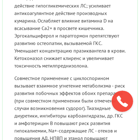
действие гипогликемических ЛС; усиливает
антикоагулянтное действие производных
кумарина. Ослабляет влияние витамина D на
всасывание Ca2+ в просвете кишечника.
Эргокальциферол и паратгормон препятствуют
развитию остеопатии, вызываемой ГКС.
Уменьшает концентрацию празиквантела в крови.
Кетоконазол снижает клиренс и увеличивает
токсичность метилпреднизолона.
Совместное применение с циклоспорином
вызывает взаимное угнетение метаболизма - риск
развития побочных эффектов обоих препаратов
(при совместном применении были отмечены
случаи возникновения судорог). Тиазидные
диуретики, ингибиторы карбоангидразы, др. ГКС
и амфотерицин В повышают риск развития
гипокалиемии, Na+-содержащие ЛС - отеков и
повышения АД. НПВП и этанол повышают