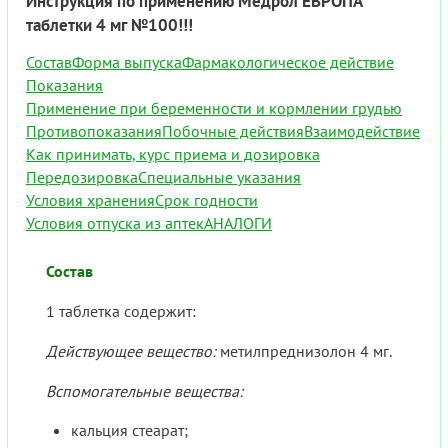
Инструкция по применению Медрол ЕВРОПА
таблетки 4 мг №100!!!
Состав
Форма выпуска
Фармакологическое действие
Показания
Применение при беременности и кормлении грудью
Противопоказания
Побочные действия
Взаимодействие
Как принимать, курс приема и дозировка
Передозировка
Специальные указания
Условия хранения
Срок годности
Условия отпуска из аптек
АНАЛОГИ
Состав
1 таблетка содержит:
Действующее вещество:
метилпреднизолон 4 мг.
Вспомогательные вещества:
кальция стеарат;