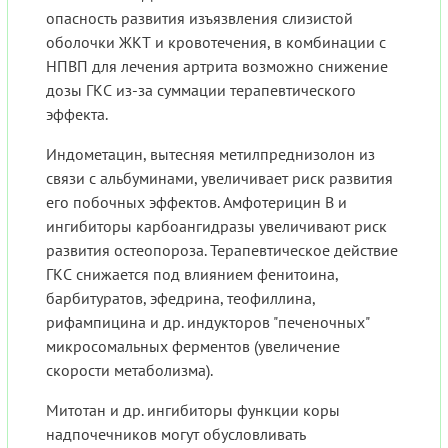
опасность развития изъязвления слизистой
оболочки ЖКТ и кровотечения, в комбинации с
НПВП для лечения артрита возможно снижение
дозы ГКС из-за суммации терапевтического
эффекта.
Индометацин, вытесняя метилпреднизолон из
связи с альбуминами, увеличивает риск развития
его побочных эффектов. Амфотерицин В и
ингибиторы карбоангидразы увеличивают риск
развития остеопороза. Терапевтическое действие
ГКС снижается под влиянием фенитоина,
барбитуратов, эфедрина, теофиллина,
рифампицина и др. индукторов "печеночных"
микросомальных ферментов (увеличение
скорости метаболизма).
Митотан и др. ингибиторы функции коры
надпочечников могут обусловливать