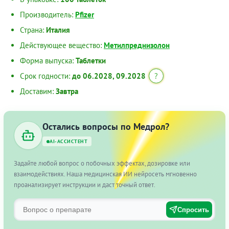
Производитель:
Pfizer
Страна:
Италия
Действующее вещество:
Метилпреднизолон
Форма выпуска:
Таблетки
Срок годности:
до 06.2028, 09.2028
?
Доставим:
Завтра
Остались вопросы по Медрол?
AI-АССИСТЕНТ
Задайте любой вопрос о побочных эффектах, дозировке или
взаимодействиях. Наша медицинская ИИ нейросеть мгновенно
проанализирует инструкции и даст точный ответ.
Спросить