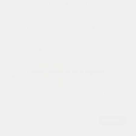
Производитель:
Schaper & Brummer GmbH
Страна:
Германия
Действующее вещество:
комбинация активных компонентов растительного
происхождения
Форма выпуска:
таблетки
Доставим:
Завтра
Остались вопросы по Эсберитокс?
AI-АССИСТЕНТ
Задайте любой вопрос о побочных эффектах, дозировке или
взаимодействиях. Наша медицинская ИИ нейросеть мгновенно
проанализирует инструкции и даст точный ответ.
Спросить