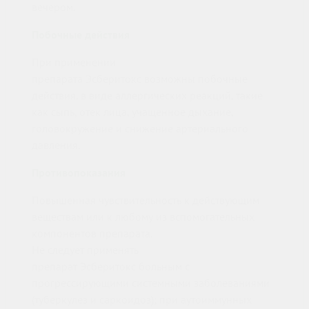
вечером.
Побочные действия
При применении
препарата Эсберитокс возможны побочные
действия, в виде аллергических реакций, такие
как сыпь, отек лица, учащенное дыхание,
головокружение и снижение артериального
давления.
Противопоказания
Повышенная чувствительность к действующим
веществам или к любому из вспомогательных
компонентов препарата.
Не следует применять
препарат Эсберитокс больным с
прогрессирующими системными заболеваниями
(туберкулез и саркоидоз); при аутоиммунных