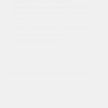
гиперчувствительность к препарату,
иммунодефицитные состояния, туберкулез и
саркоидоз, а также беременность и лактации и
детский возраст до 4-х лет.
Особые указания. Эсберитокс содержит лактозу,
поэтому его не следует применять у пациентов с
непереносимостью лактозы.
Инструкция
›
Инструкция по применению Эсберитокс таб №60
Форма выпуска
Состав
Показания к применению
Способ применения
Побочные действия
Противопоказания
Беременность
Взаимодействие с другими лекарственными
средствами