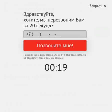
АПТЕКА
Закрыть
АСТОР-МЕД
Здравствуйте,
хотите, мы перезвоним Вам
за 20 секунд?
Заказывайте по телефону
Позвоните мне!
+7 (495) 843-38-75
Нажимая на кнопку "
Позвоните мне
", я даю свое согласие
на обработку персональных данных
00
:
19
/
Каталог
/
Иммуностимуляторы
Эсберитокс таб №60
Отзывы (
3
)
В наличии
Добавить в избранное
4.3
(
28
оценили
)