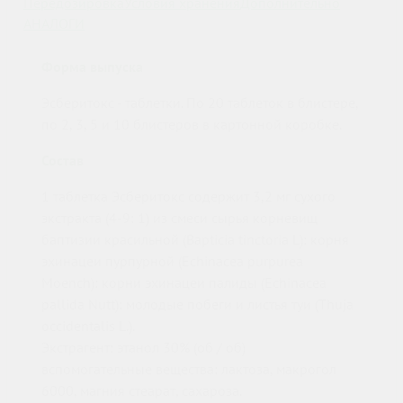
Передозировка
Условия хранения
Дополнительно
АНАЛОГИ
Форма выпуска
Эсберитокс - таблетки. По 20 таблеток в блистере,
по 2, 3, 5 и 10 блистеров в картонной коробке.
Состав
1 таблетка Эсберитокс содержит 3,2 мг сухого
экстракта (4-9: 1) из смеси сырья корневищ
баптизии красильной (Bapticia tinctoria L): корня
эхинацеи пурпурной (Echinacea purpurea
Moench): корни эхинацеи палиды (Echinacea
pallida Nutt): молодые побеги и листья туи (Thuja
occidentalis L.).
Экстрагент: этанол 30% (об / об)
вспомогательные вещества: лактоза, макрогол
6000, магния стеарат, сахароза.