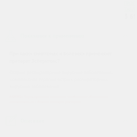
ГРОП
ТАБЛЕ
3 6
ШТ.
Показания к применению
›
При каких симптомах и болезнях применяют
препарат Эсберитокс?
Острые респираторные вирусные заболевания,
комплексная терапия острых респираторных
вирусных заболеваний
ВАЖНО:
Перед приёмом препарата - необходимо обязательно
посоветоваться с Вашим лечащим доктором!
Описание
›