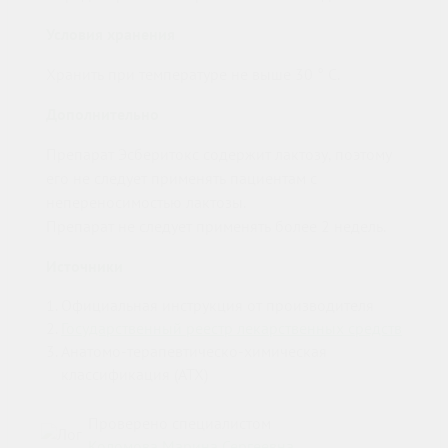
Условия хранения
Хранить при температуре не выше 30 ° С.
Дополнительно
Препарат Эсберитокс содержит лактозу, поэтому
его не следует применять пациентам с
непереносимостью лактозы.
Препарат не следует применять более 2 недель.
Источники
Официальная инструкция от производителя
Государственный реестр лекарственных средств
Анатомо-терапевтическо-химическая
классификация (ATX)
Проверено специалистом
Коломова Марина Сергеевна