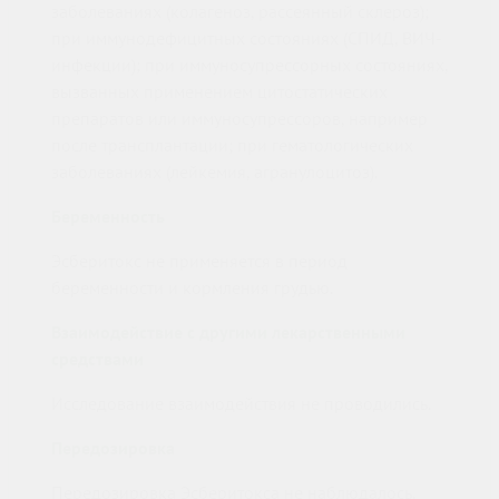
заболеваниях (колагеноз, рассеянный склероз);
при иммунодефицитных состояниях (СПИД, ВИЧ-
инфекции); при иммуносупрессорных состояниях,
вызванных применением цитостатических
препаратов или иммуносупрессоров, например
после трансплантации; при гематологических
заболеваниях (лейкемия, агранулоцитоз).
Беременность
Эсберитокс не применяется в период
беременности и кормления грудью.
Взаимодействие с другими лекарственными
средствами
Исследование взаимодействия не проводились.
Передозировка
Передозировка Эсберитокса не наблюдалось.