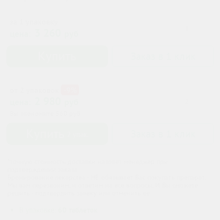
за 1 упаковку
3 260
цена:
руб
Купить
Заказ в 1 клик
от 2 упаковок
-9%
2 980
цена:
руб
Вы экономите
560
руб
Купить
Заказ в 1 клик
2
упак.
*точную стоимость доставки назовет менеджер при
подтверждении заказа
Бронирование лекарства - НЕ обязывает Вас покупать препарат.
Мы вам перезвоним, и ответим на все вопросы. И Вы сможете
решить - подтвердить заявку или отменить ее
В упаковке:
60 таблеток