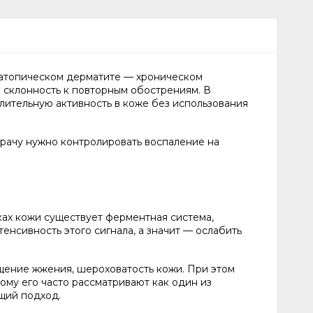
 атопическом дерматите — хроническом
и склонность к повторным обострениям. В
лительную активность в коже без использования
врачу нужно контролировать воспаление на
ках кожи существует ферментная система,
нсивность этого сигнала, а значит — ослабить
ущение жжения, шероховатость кожи. При этом
тому его часто рассматривают как один из
щий подход.