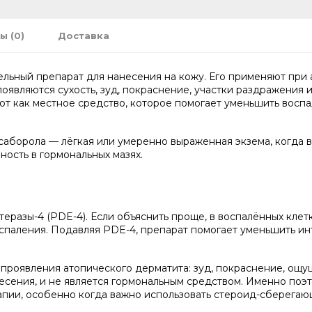
ы (0)
Доставка
льный препарат для нанесения на кожу. Его применяют при
оявляются сухость, зуд, покраснение, участки раздражения 
т как местное средство, которое помогает уменьшить воспа
саборола — лёгкая или умеренно выраженная экзема, когда 
ность в гормональных мазях.
разы-4 (PDE-4). Если объяснить проще, в воспалённых клет
аления. Подавляя PDE-4, препарат помогает уменьшить инте
 проявления атопического дерматита: зуд, покраснение, ощ
несения, и не является гормональным средством. Именно поэ
пии, особенно когда важно использовать стероид-сберегаю