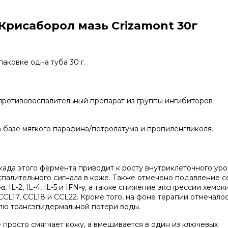
рисаборол мазь Crizamont 30г
аковке одна туба 30 г.
противовоспалительный препарат из группы ингибиторов
базе мягкого парафина/петролатума и пропиленгликоля.
када этого фермента приводит к росту внутриклеточного ур
спалительного сигнала в коже. Также отмечено подавление 
 IL-2, IL-4, IL-5 и IFN-γ, а также снижение экспрессии хемок
CCL17, CCL18 и CCL22. Кроме того, на фоне терапии отмечало
лю трансэпидермальной потери воды.
е просто смягчает кожу, а вмешивается в один из ключевых