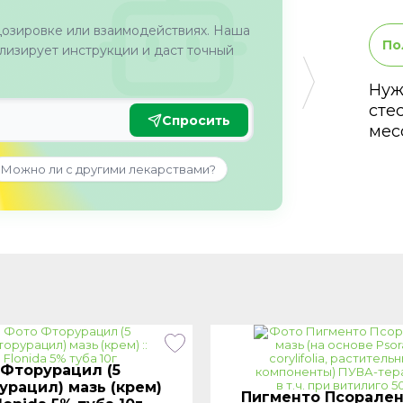
дозировке или взаимодействиях. Наша
По
изирует инструкции и даст точный
Нуж
сте
Спросить
мес
Можно ли с другими лекарствами?
Фторурацил (5
урацил) мазь (крем)
Пигменто Псорален