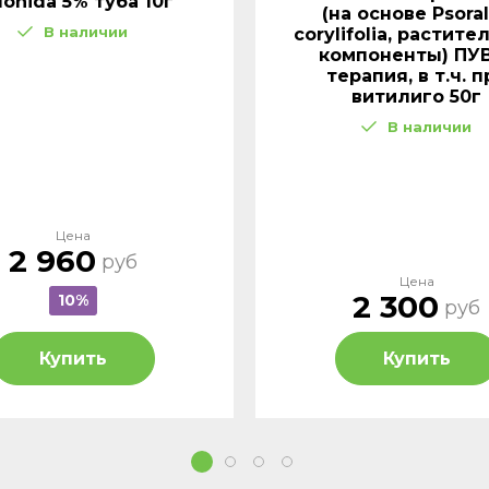
Flonida 5% туба 10г
(на основе Psora
В наличии
corylifolia, растит
компоненты) ПУ
терапия, в т.ч. п
витилиго 50г
В наличии
Цена
2 960
руб
Цена
2 300
10%
руб
Купить
Купить
1
2
3
4