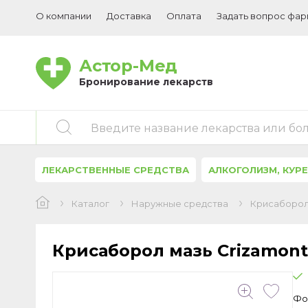
О компании
Доставка
Оплата
Задать вопрос фа
Астор-Мед
Бронирование лекарств
Введите название лекарства или бо
ЛЕКАРСТВЕННЫЕ СРЕДСТВА
АЛКОГОЛИЗМ, КУР
Каталог
Наружные средства
Крисаборол 
Крисаборол мазь Crizamont
Фо