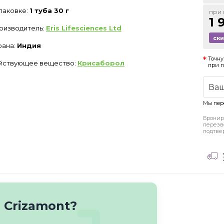
упаковке:
1 туба 30 г
при 
1 
оизводитель:
Eris Lifesciences Ltd
ск
рана:
Индия
Точну
йствующее вещество:
Крисаборол
при 
Мы пер
Бронир
перезв
подтве
 Crizamont?