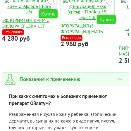
Купить
Купить
ЭФЛОРНИТИН КРЕМ ::
ФТОРУРАЦИЛ (5
ЭФЛОРА EFLORA 15Г
ФТОРУРАЦИЛ) МАЗЬ
Есть скидка
4 280 руб
(КРЕМ) :: FLONIDA 5%
Есть скидка
2 960 руб
ТУБА 10Г
ПИГМ
МАЗЬ
2 3
PSORA
РАСТ
КОМП
ТЕРАП
Показания к применению
›
ВИТИ
При каких симптомах и болезнях применяют
препарат Ойлатум?
Раздраженная и сухая кожа у ребенка, атопический
дерматит, высыпания на коже в виде папул, пустул,
бляшек, которые шелушатся, зуд, жжение и