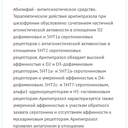
Абилифай - антипсихотическое средство.
Терапевтическое действие арипипразола при
шизофрении обусловлено сочетанием частичной
агонистической активности в отношении D2
дофаминовых и 5HT1a серотониновых
рецепторов с антагонистической активностью в
отношении 5HT2 серотониновых
рецепторов. Арипипразол обладает высокой
аффинностью к D2 и D3-дофаминовым
рецепторам, 5HT1a- и 5HT2a-серотониновым
рецепторам и умеренной аффинностью к D4-
дофаминовым, 5HT2c- и 5HT7-серотониновым,
альфа1-адренорецепторам и H1-гистаминовым
рецепторам. Арипипразол характеризуется также
умеренной аффинностью к участкам обратного
захвата серотонина и отсутствием аффинности к
мускариновым рецепторам. Арипипразол
проявлял антагонизм в отношении