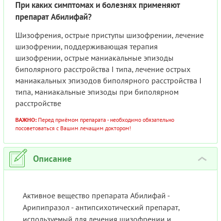
При каких симптомах и болезнях применяют
препарат Абилифай?
Шизофрения, острые приступы шизофрении, лечение
шизофрении, поддерживающая терапия
шизофрении, острые маниакальные эпизоды
биполярного расстройства I типа, лечение острых
маниакальных эпизодов биполярного расстройства I
типа, маниакальные эпизоды при биполярном
расстройстве
ВАЖНО:
Перед приёмом препарата - необходимо обязательно
посоветоваться с Вашим лечащим доктором!
Описание
›
Активное вещество препарата Абилифай -
Арипипразол - антипсихотический препарат,
используемый для лечения шизофрении и