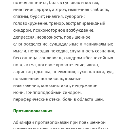
потеря аппетита; боль в суставах и костях,
миастения, артрит, артроз, мышечная слабость,
спазмы, бурсит; миалгия, судороги;
головокружение, тремор, экстрапирамидный
синдром, психомоторное возбуждение,
депрессия, нервозность, повышенное
слюноотделение, суицидальные и маниакальные
мысли, нетвердая походка, спутанность сознания,
бессонница, сонливость, синдром «беспокойных
ног», астма, носовое кровотечение, икота,
ларингит; одышка, пневмония; сухость кожи, зуд,
повышенная потливость, кожные
изъязвления, конъюнктивит, недержание
мочи, гриппоподобный синдром,
периферические отеки, боли в области шеи.
Противопоказания
Абилифай противопоказан при повышенной