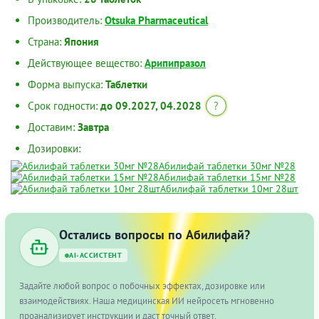
Производитель:
Otsuka Pharmaceutical
Страна:
Япония
Действующее вещество:
Арипипразол
Форма выпуска:
Таблетки
Срок годности:
до 09.2027, 04.2028
?
Доставим:
Завтра
Дозировки:
Абилифай таблетки 30мг №28
Абилифай таблетки 15мг №28
Абилифай таблетки 10мг 28шт
Остались вопросы по Абилифай?
AI-АССИСТЕНТ
Задайте любой вопрос о побочных эффектах, дозировке или
взаимодействиях. Наша медицинская ИИ нейросеть мгновенно
проанализирует инструкции и даст точный ответ.