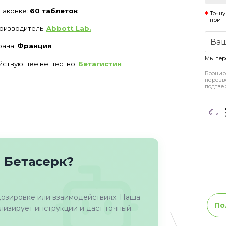
упаковке:
60 таблеток
Точну
при 
оизводитель:
Abbott Lab.
рана:
Франция
Мы пер
йствующее вещество:
Бетагистин
Бронир
перезв
подтве
 Бетасерк?
дозировке или взаимодействиях. Наша
По
изирует инструкции и даст точный