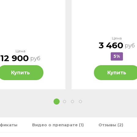
Цена
3 460
руб
Цена
12 900
5%
руб
Купить
Купить
1
2
3
4
ификаты
Видео о препарате (1)
Отзывы (2)