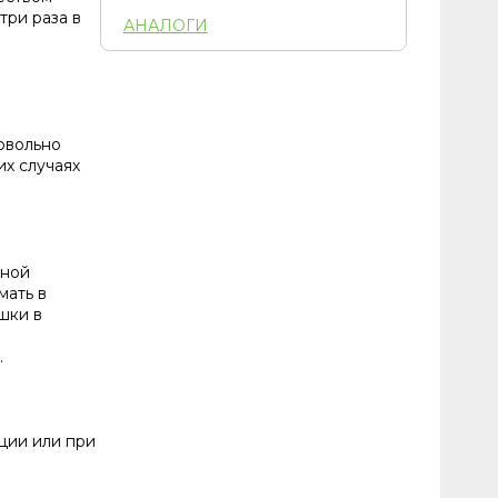
 три раза в
АНАЛОГИ
овольно
их случаях
нной
мать в
шки в
.
ции или при