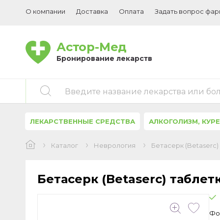
О компании
Доставка
Оплата
Задать вопрос фа
Астор-Мед
Бронирование лекарств
Введите название лекарства или бо
ЛЕКАРСТВЕННЫЕ СРЕДСТВА
АЛКОГОЛИЗМ, КУР
Каталог
Неврология
Бетасерк (Betaserc
Бетасерк (Betaserc) табле
Фо