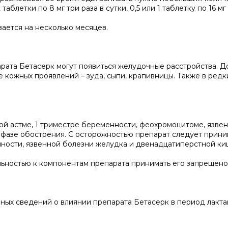
таблетки по 8 мг три раза в сутки, 0,5 или 1 таблетку по 16 мг
вается на несколько месяцев.
рата Бетасерк могут появиться желудочные расстройства. Д
 кожных проявлений – зуда, сыпи, крапивницы. Также в редк
й астме, 1 триместре беременности, феохромоцитоме, язве
фазе обострения. С осторожностью препарат следует прини
енности, язвенной болезни желудка и двенадцатиперстной ки
ьностью к компонентам препарата принимать его запрещено
ых сведений о влиянии препарата Бетасерк в период лакта