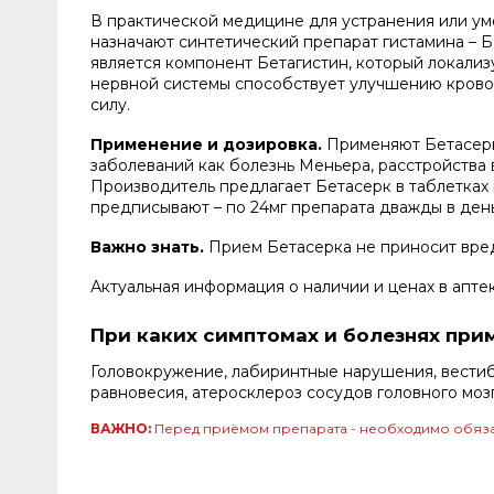
В практической медицине для устранения или ум
назначают синтетический препарат гистамина – 
является компонент Бетагистин, который локали
нервной системы способствует улучшению кровот
силу.
Применение и дозировка.
Применяют Бетасерк 
заболеваний как болезнь Меньера, расстройства 
Производитель предлагает Бетасерк в таблетках 
предписывают – по 24мг препарата дважды в день
Важно знать.
Прием Бетасерка не приносит вре
Актуальная информация о наличии и ценах в апте
При каких симптомах и болезнях при
Головокружение, лабиринтные нарушения, вестиб
равновесия, атеросклероз сосудов головного моз
ВАЖНО:
Перед приёмом препарата - необходимо обяза