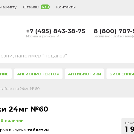
рмацевту
Отзывы
Контакты
639
+7 (495) 843-38-75
8 (800) 707
Москва и регионы РФ
Бесплатно с любых теле
лезни, например "подагра"
ЕНИЕ
АНГИОПРОТЕКТОР
АНТИБИОТИКИ
БИОГЕННЫ
) таблетки 24мг №60
тки 24мг №60
В наличии
цена
1 
рма выпуска:
таблетки