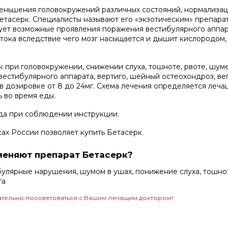
еньшения головокружений различных состояний, нормализац
Бетасерк. Специалисты называют его «экзотическим» препар
зует возможные проявления поражения вестибулярного аппар
ока вследствие чего мозг насыщается и дышит кислородом, 
при головокружении, снижении слуха, тошноте, рвоте, шуме 
вестибулярного аппарата, вертиго, шейный остеохондроз, ве
в дозировке от 8 до 24мг. Схема лечения определяется лечащ
 во время еды.
да при соблюдении инструкции.
ках России позволяет купить Бетасерк.
меняют препарат Бетасерк?
улярные нарушения, шумом в ушах, понижение слуха, тошнот
га
тельно посоветоваться с Вашим лечащим доктором!