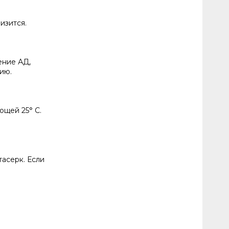
изится.
ение АД,
ию.
ющей 25° С.
асерк. Если