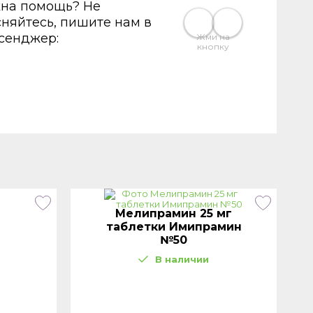
на помощь? Не
сняйтесь, пишите нам в
сенджер:
Жми на
кнопку
Мелипрамин 25 мг
таблетки Имипрамин
№50
В наличии