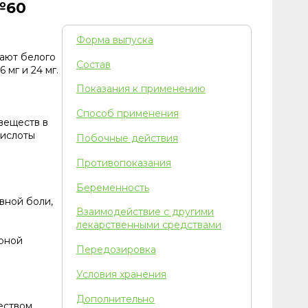
№60
Форма выпуска
вают белого
Состав
 мг и 24 мг.
Показания к применению
Способ применения
веществ в
кислоты
Побочные действия
Противопоказания
Беременность
вной боли,
Взаимодействие с другими
лекарственными средствами
ярной
Передозировка
Условия хранения
Дополнительно
еством