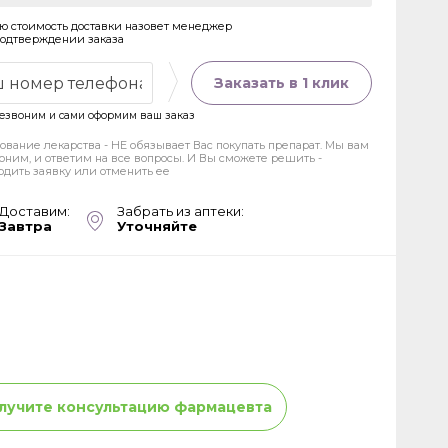
ю стоимость доставки назовет менеджер
подтверждении заказа
Заказать в 1 клик
езвоним и сами оформим ваш заказ
ование лекарства - НЕ обязывает Вас покупать препарат. Мы вам
оним, и ответим на все вопросы. И Вы сможете решить -
рдить заявку или отменить ее
Доставим:
Забрать из аптеки:
Завтра
Уточняйте
лучите консультацию фармацевта