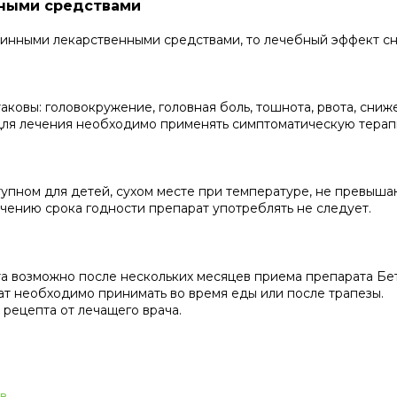
нными средствами
минными лекарственными средствами, то лечебный эффект сн
овы: головокружение, головная боль, тошнота, рвота, сниж
 Для лечения необходимо применять симптоматическую терап
упном для детей, сухом месте при температуре, не превыша
ечению срока годности препарат употреблять не следует.
 возможно после нескольких месяцев приема препарата Бет
ат необходимо принимать во время еды или после трапезы.
 рецепта от лечащего врача.
в