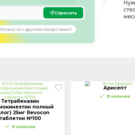
Нуж
сте
Спросить
мес
Можно ли с другими лекарствами?
Арисепт
В наличии
Тетрабеназин
мокинезтин полный
лог) 25мг Revocon
таблетки №100
В наличии