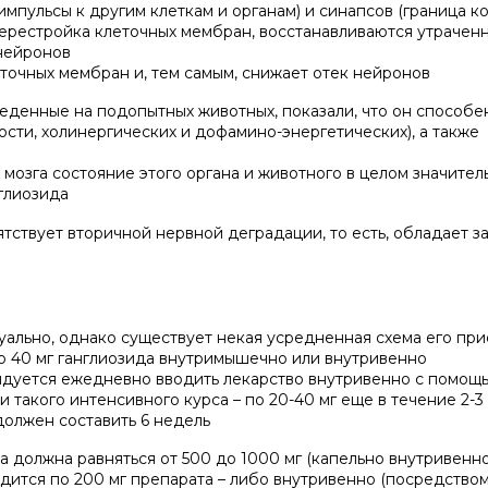
импульсы к другим клеткам и органам) и синапсов (граница к
перестройка клеточных мембран, восстанавливаются утрачен
нейронов
точных мембран и, тем самым, снижает отек нейронов
еденные на подопытных животных, показали, что он способе
сти, холинергических и дофамино-энергетических), а также
мозга состояние этого органа и животного в целом значител
нглиозида
ятствует вторичной нервной деградации, то есть, обладает 
ально, однако существует некая усредненная схема его пр
до 40 мг ганглиозида внутримышечно или внутривенно
ендуется ежедневно вводить лекарство внутривенно с помощ
ли такого интенсивного курса – по 20-40 мг еще в течение 2-3
олжен составить 6 недель
должна равняться от 500 до 1000 мг (капельно внутривенно)
дится по 200 мг препарата – либо внутривенно (посредством