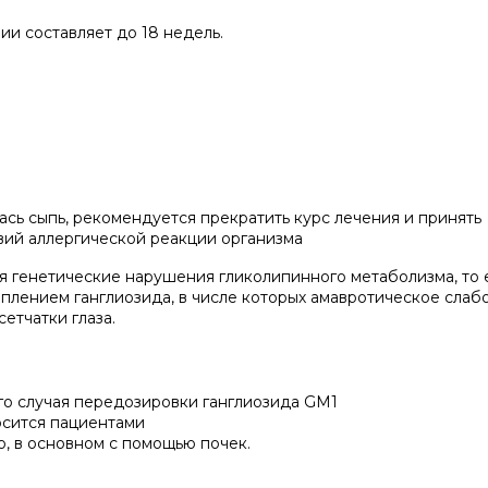
и составляет до 18 недель.
ась сыпь, рекомендуется прекратить курс лечения и принять
вий аллергической реакции организма
генетические нарушения гликолипинного метаболизма, то е
оплением ганглиозида, в числе которых амавротическое слаб
етчатки глаза.
го случая передозировки ганглиозида GM1
осится пациентами
, в основном с помощью почек.