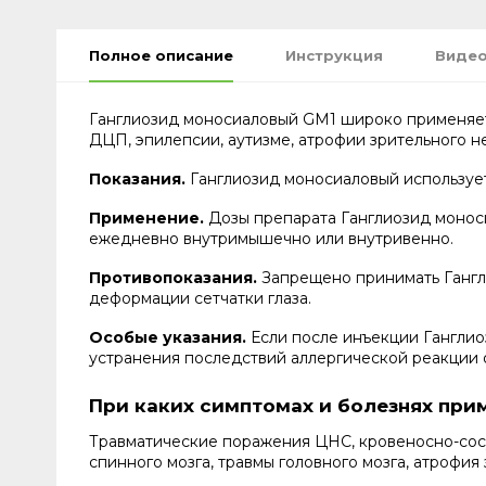
Полное описание
Инструкция
Видео
Ганглиозид моносиаловый GM1 широко применяетс
ДЦП, эпилепсии, аутизме, атрофии зрительного не
Показания.
Ганглиозид моносиаловый используе
Применение.
Дозы препарата Ганглиозид моноси
ежедневно внутримышечно или внутривенно.
Противопоказания.
Запрещено принимать Гангл
деформации сетчатки глаза.
Особые указания.
Если после инъекции Ганглио
устранения последствий аллергической реакции 
При каких симптомах и болезнях при
Травматические поражения ЦНС, кровеносно-сосу
спинного мозга, травмы головного мозга, атрофия