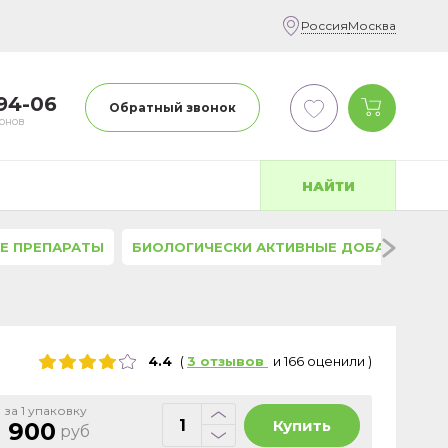
Россия
Москва
-94-06
Обратный звонок
фонов
НАЙТИ
Е ПРЕПАРАТЫ
БИОЛОГИЧЕСКИ АКТИВНЫЕ ДОБАВКИ
4.4
(
3
отзывов
и
166
оценили
)
 за 1 упаковку
Купить
 900
руб