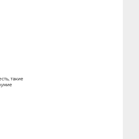
сть, такие
оумие