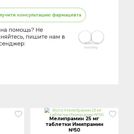
лучите консультацию фармацевта
на помощь? Не
сняйтесь, пишите нам в
сенджер:
Жми на
кнопку
Мелипрамин 25 мг
таблетки Имипрамин
№50