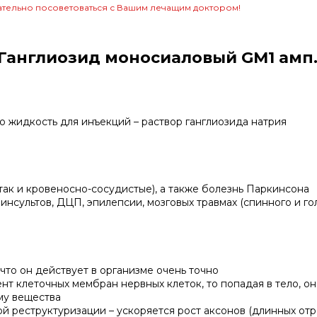
тельно посоветоваться с Вашим лечащим доктором!
Ганглиозид моносиаловый GM1 амп.
 жидкость для инъекций – раствор ганглиозида натрия
ак и кровеносно-сосудистые), а также болезнь Паркинсона
инсультов, ДЦП, эпилепсии, мозговых травмах (спинного и го
что он действует в организме очень точно
нт клеточных мембран нервных клеток, то попадая в тело, о
му вещества
ой реструктуризации – ускоряется рост аксонов (длинных от