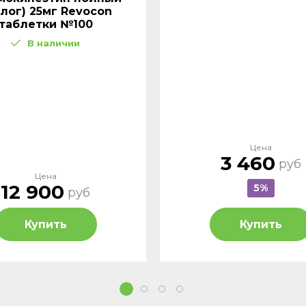
лог) 25мг Revocon
таблетки №100
В наличии
Цена
3 460
руб
Цена
12 900
5%
руб
Купить
Купить
1
2
3
4