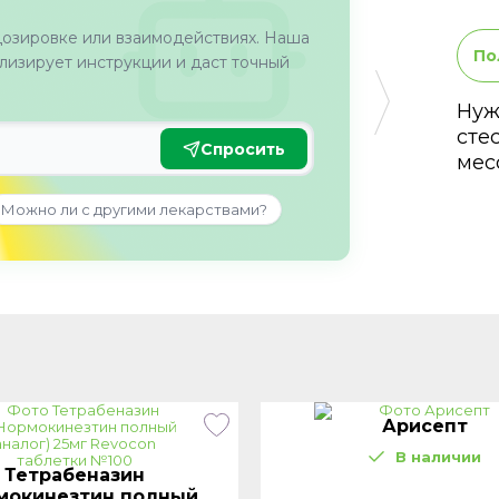
дозировке или взаимодействиях. Наша
По
изирует инструкции и даст точный
Нуж
сте
Спросить
мес
Можно ли с другими лекарствами?
Арисепт
В наличии
Тетрабеназин
мокинезтин полный