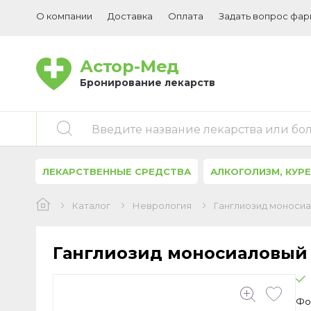
О компании
Доставка
Оплата
Задать вопрос фа
Астор-Мед
Бронирование лекарств
Введите название лекарства или бо
ЛЕКАРСТВЕННЫЕ СРЕДСТВА
АЛКОГОЛИЗМ, КУР
Каталог
Неврология
Ганглиозид моносиа
Ганглиозид моносиаловый 
Фо