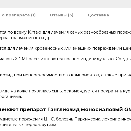
 о препарате (1)
Отзывы (3)
Доставка
я по всему Китаю для лечения самых разнообразных поражен
рва, травмах мозга и др.
тся для лечения кровеносных или внешних повреждений цен
аловый GM1 рассчитываются врачом индивидуально. Средняя 
иозид при непереносимости его компонентов, а также при 
зида на коже появилась сыпь, рекомендуется прекратить ку
организма.
меняют препарат Ганглиозид моносиаловый G
дистые поражения ЦНС, болезнь Паркинсона, лечение инсул
 зрительных нервов, аутизм