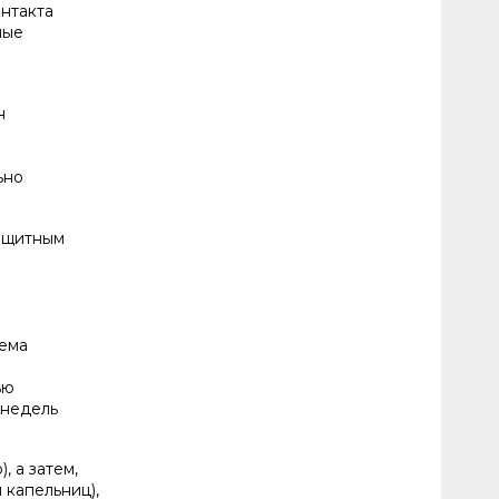
онтакта
ные
н
ьно
защитным
иема
ью
 недель
, а затем,
 капельниц),