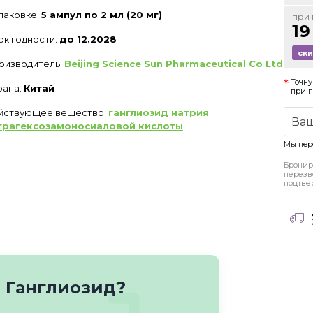
упаковке:
5 ампул по 2 мл (20 мг)
при 
19
ок годности:
до 12.2028
ск
оизводитель:
Beijing Science Sun Pharmaceutical Co Ltd
Точну
рана:
Китай
при 
йствующее вещество:
ганглиозид натрия
трагексозамоносиаловой кислоты
Мы пер
Бронир
перезв
подтве
 Ганглиозид?