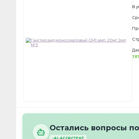
В 
Ср
Пр
Ст
Де
те
Остались вопросы по
AI-АССИСТЕНТ