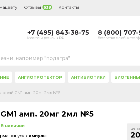
рмацевту
Отзывы
Контакты
639
+7 (495) 843-38-75
8 (800) 707
Москва и регионы РФ
Бесплатно с любых теле
лезни, например "подагра"
ЕНИЕ
АНГИОПРОТЕКТОР
АНТИБИОТИКИ
БИОГЕННЫ
ловый GM1 амп. 20мг 2мл №5
GM1 амп. 20мг 2мл №5
В наличии
цена
20
рма выпуска:
ампулы