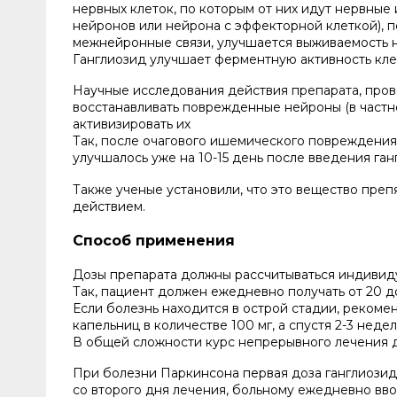
нервных клеток, по которым от них идут нервные 
нейронов или нейрона с эффекторной клеткой), 
межнейронные связи, улучшается выживаемость 
Ганглиозид улучшает ферментную активность кле
Научные исследования действия препарата, пров
восстанавливать поврежденные нейроны (в частно
активизировать их
Так, после очагового ишемического повреждения 
улучшалось уже на 10-15 день после введения га
Также ученые установили, что это вещество преп
действием.
Способ применения
Дозы препарата должны рассчитываться индивиду
Так, пациент должен ежедневно получать от 20 
Если болезнь находится в острой стадии, реком
капельниц в количестве 100 мг, а спустя 2-3 неде
В общей сложности курс непрерывного лечения д
При болезни Паркинсона первая доза ганглиозида 
со второго дня лечения, больному ежедневно вво