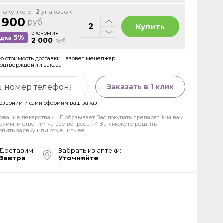
покупке от
2
упаковок
 900
руб
Купить
экономия
5%
идка
2 000
руб
ю стоимость доставки назовет менеджер
подтверждении заказа
Заказать в 1 клик
езвоним и сами оформим ваш заказ
ование лекарства - НЕ обязывает Вас покупать препарат. Мы вам
оним, и ответим на все вопросы. И Вы сможете решить -
рдить заявку или отменить ее
Доставим:
Забрать из аптеки:
Завтра
Уточняйте