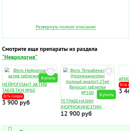
Развернуть полное описание
Смотрите еще препараты из раздела
"Неврология"
Купить
АРИС
НЕЙРОПЛАНТ АКТИВ
Есть с
3 4
ТАБЛЕТКИ №60
Купить
Есть скидка
ТЕТРАБЕНАЗИН
3 900 руб
(НОРМОКИНЕЗТИН
12 900 руб
ПОЛНЫЙ АНАЛОГ) 25МГ
REVOCON ТАБЛЕТКИ
№100