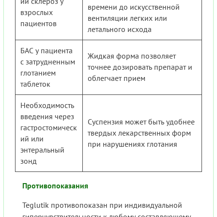
ий склероз у
времени до искусственной
взрослых
вентиляции легких или
пациентов
летального исхода
БАС у пациента
Жидкая форма позволяет
с затрудненным
точнее дозировать препарат и
глотанием
облегчает прием
таблеток
Необходимость
введения через
Суспензия может быть удобнее
гастростомическ
твердых лекарственных форм
ий или
при нарушениях глотания
энтеральный
зонд
Противопоказания
Teglutik противопоказан при индивидуальной
гиперчувствительности к любому составляющему