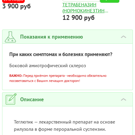
ТЕТРАБЕНАЗИН
3 900 руб
(НОРМОКИНЕЗТИН
12 900 руб
ПОЛНЫЙ АНАЛОГ) 25МГ
REVOCON ТАБЛЕТКИ
№100
Показания к применению
›
При каких симптомах и болезнях применяют?
Боковой амиотрофический склероз
ВАЖНО:
Перед приёмом препарата - необходимо обязательно
посоветоваться с Вашим лечащим доктором!
Описание
›
Теглютик — лекарственный препарат на основе
рилузола в форме пероральной суспензии.