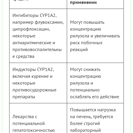
применении
Ингибиторы CYP1A2,
например флувоксамин,
Могут повышать
ципрофлоксацин,
концентрацию
некоторые
рилузола и увеличивать
антиаритмические и
риск побочных
противовоспалительны
реакций
е средства
Индукторы CYP1A2,
Могут снижать
включая курение и
концентрацию
некоторые
рилузола и
противосудорожные
потенциально
препараты
ослаблять его действие
Повышается нагрузка
Лекарства с
на печень, требуется
потенциальной
более строгий
гепатотоксичностью
лабораторный