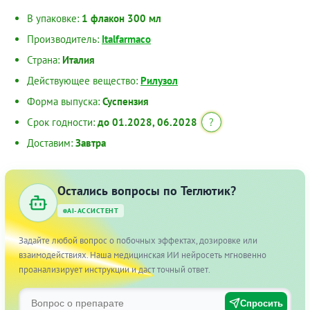
В упаковке:
1 флакон 300 мл
Производитель:
Italfarmaco
Страна:
Италия
Действующее вещество:
Рилузол
Форма выпуска:
Суспензия
Срок годности:
до 01.2028, 06.2028
?
Доставим:
Завтра
Остались вопросы по Теглютик?
AI-АССИСТЕНТ
Задайте любой вопрос о побочных эффектах, дозировке или
взаимодействиях. Наша медицинская ИИ нейросеть мгновенно
проанализирует инструкции и даст точный ответ.
Спросить