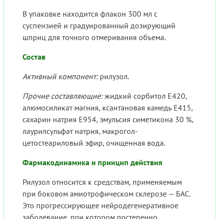
В упаковке находится флакон 300 мл с
суспензией и градуированный дозирующий
шприц для точного отмеривания объема.
Состав
Активный компонент:
рилузол.
Прочие составляющие:
жидкий сорбитол E420,
алюмосиликат магния, ксантановая камедь E415,
сахарин натрия E954, эмульсия симетикона 30 %,
лаурилсульфат натрия, макрогол-
цетостеариловый эфир, очищенная вода.
Фармакодинамика и принцип действия
Рилузол относится к средствам, применяемым
при боковом амиотрофическом склерозе — БАС.
Это прогрессирующее нейродегенеративное
заболевание, при котором постепенно