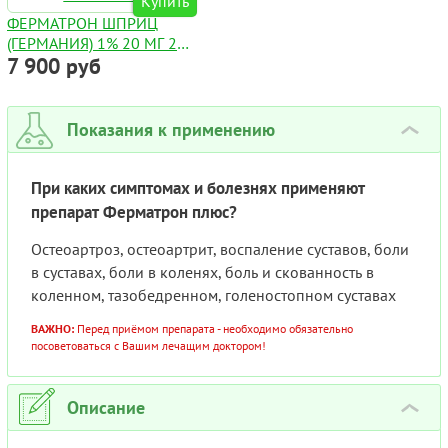
Купить
ФЕРМАТРОН ШПРИЦ
(ГЕРМАНИЯ) 1% 20 МГ 2
7 900 руб
МЛ
Показания к применению
›
При каких симптомах и болезнях применяют
препарат Ферматрон плюс?
Остеоартроз, остеоартрит, воспаление суставов, боли
в суставах, боли в коленях, боль и скованность в
коленном, тазобедренном, голеностопном суставах
ВАЖНО:
Перед приёмом препарата - необходимо обязательно
посоветоваться с Вашим лечащим доктором!
Описание
›