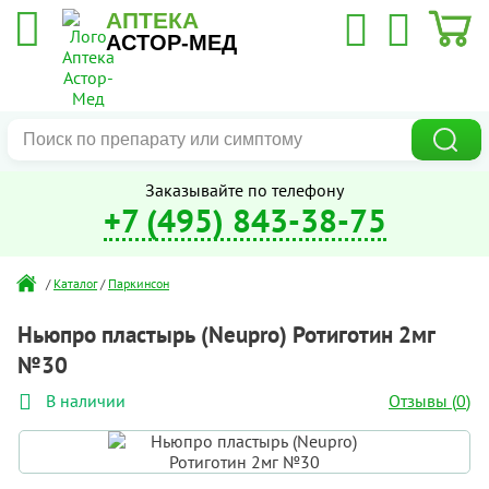
АПТЕКА
АСТОР-МЕД
Заказывайте по телефону
+7 (495) 843-38-75
/
Каталог
/
Паркинсон
Ньюпро пластырь (Neupro) Ротиготин 2мг
№30
Отзывы (
0
)
В наличии