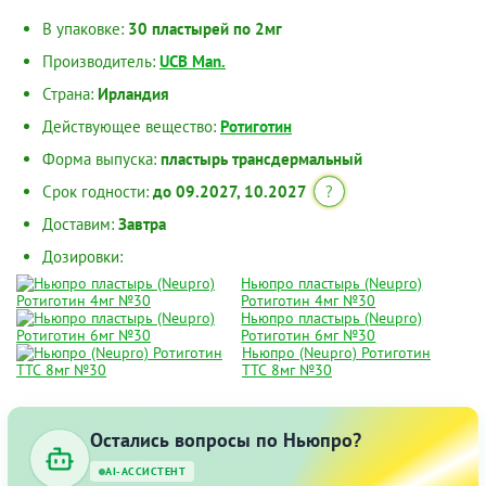
В упаковке:
30 пластырей по 2мг
Производитель:
UCB Man.
Страна:
Ирландия
Действующее вещество:
Ротиготин
Форма выпуска:
пластырь трансдермальный
Срок годности:
до 09.2027, 10.2027
?
Доставим:
Завтра
Дозировки:
Ньюпро пластырь (Neupro)
Ротиготин 4мг №30
Ньюпро пластырь (Neupro)
Ротиготин 6мг №30
Ньюпро (Neupro) Ротиготин
ТТС 8мг №30
Остались вопросы по Ньюпро?
AI-АССИСТЕНТ