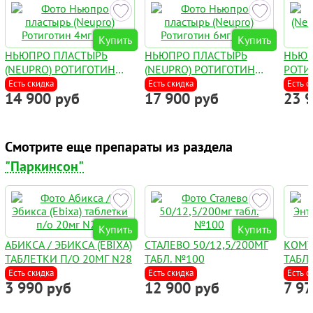
Купить
Купить
НЬЮПРО ПЛАСТЫРЬ
НЬЮПРО ПЛАСТЫРЬ
НЬЮП
(NEUPRO) РОТИГОТИН
(NEUPRO) РОТИГОТИН
РОТИ
4МГ №30
6МГ №30
№30
Есть скидка
Есть скидка
Есть с
14 900 руб
17 900 руб
23 
Смотрите еще препараты из раздела
"Паркинсон"
Купить
Купить
АБИКСА / ЭБИКСА (EBIXA)
СТАЛЕВО 50/12,5/200МГ
КОМТ
ТАБЛЕТКИ П/О 20МГ N28
ТАБЛ. №100
ТАБЛ
Есть скидка
Есть скидка
Есть с
3 990 руб
12 900 руб
7 9