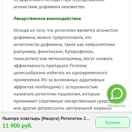
агонистами дофамина неизвестен.
Лекарственное взаимодействие
Исходя из того, что ротиготин является агонистом
дофамина, можно предположить, что
антагонисты дофамина, такие как нейролептики
(например, фенотиазин, бутирофенон,
тиоксантин) или метоклопрамид, могут снижать
эффективность препарата. Поэтому
целесообразно избегать их одновременного
применения. Из-за возможных аддитивных
эффектов необходимо с осторожностью
назначать ротиготин пациентам, которые
принимают седативные лекарственные средства
или другие депрессанты центральной нервной
системы (например, бензодиазепины,
Ньюпро пластырь (Neupro) Ротиготин 2мг
нейролептики, антидепрессанты).
Купить
№30
11 900 руб.