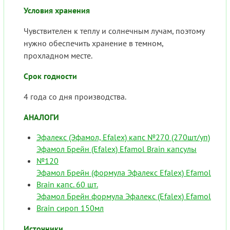
Условия хранения
Чувствителен к теплу и солнечным лучам, поэтому
нужно обеспечить хранение в темном,
прохладном месте.
Срок годности
4 года со дня производства.
АНАЛОГИ
Эфалекс (Эфамол, Efalex) капс №270 (270шт/уп)
Эфамол Брейн (Efalex) Efamol Brain капсулы
№120
Эфамол Брейн (формула Эфалекс Efalex) Efamol
Brain капс. 60 шт.
Эфамол Брейн формула Эфалекс (Efalex) Efamol
Brain сироп 150мл
Источники