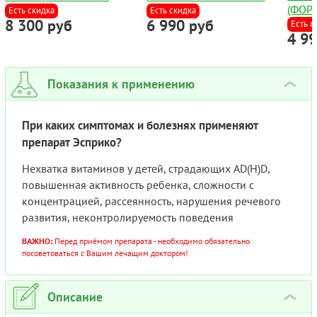
(ФОР
(270ШТ/УП)
№120
Есть скидка
Есть скидка
8 300 руб
6 990 руб
EFALE
Есть с
4 9
КАПС.
Показания к применению
›
При каких симптомах и болезнях применяют
препарат Эсприко?
Нехватка витаминов у детей, страдающих AD(H)D,
повышенная активность ребенка, сложности с
концентрацией, рассеянность, нарушения речевого
развития, неконтролируемость поведения
ВАЖНО:
Перед приёмом препарата - необходимо обязательно
посоветоваться с Вашим лечащим доктором!
Описание
›