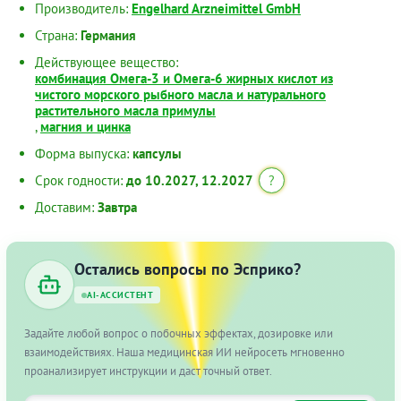
Производитель:
Engelhard Arzneimittel GmbH
Страна:
Германия
Действующее вещество:
комбинация Омега-3 и Омега-6 жирных кислот из
чистого морского рыбного масла и натурального
растительного масла примулы
,
магния и цинка
Форма выпуска:
капсулы
Срок годности:
до 10.2027, 12.2027
?
Доставим:
Завтра
Остались вопросы по Эсприко?
AI-АССИСТЕНТ
Задайте любой вопрос о побочных эффектах, дозировке или
взаимодействиях. Наша медицинская ИИ нейросеть мгновенно
проанализирует инструкции и даст точный ответ.