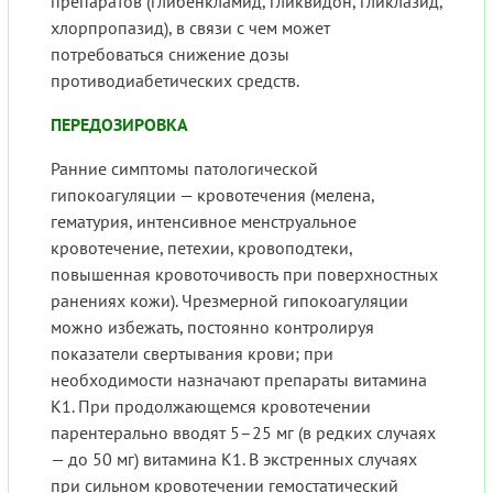
препаратов (глибенкламид, гликвидон, гликлазид,
хлорпропазид), в связи с чем может
потребоваться снижение дозы
противодиабетических средств.
ПЕРЕДОЗИРОВКА
Ранние симптомы патологической
гипокоагуляции — кровотечения (мелена,
гематурия, интенсивное менструальное
кровотечение, петехии, кровоподтеки,
повышенная кровоточивость при поверхностных
ранениях кожи). Чрезмерной гипокоагуляции
можно избежать, постоянно контролируя
показатели свертывания крови; при
необходимости назначают препараты витамина
К1. При продолжающемся кровотечении
парентерально вводят 5–25 мг (в редких случаях
— до 50 мг) витамина К1. В экстренных случаях
при сильном кровотечении гемостатический