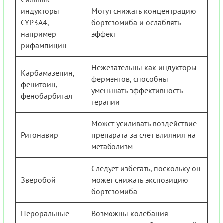
индукторы
Могут снижать концентрацию
CYP3A4,
бортезомиба и ослаблять
например
эффект
рифампицин
Нежелательны как индукторы
Карбамазепин,
ферментов, способны
фенитоин,
уменьшать эффективность
фенобарбитал
терапии
Может усиливать воздействие
Ритонавир
препарата за счет влияния на
метаболизм
Следует избегать, поскольку он
Зверобой
может снижать экспозицию
бортезомиба
Пероральные
Возможны колебания