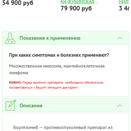
54 900 руб
N4 (КУБИНСКАЯ
НИДЕ
100МГ
79 900 руб
3 4
ВАКЦИНА ОТ РАКА
№30
ЛЕГКИХ)
Показания к применению
›
При каких симптомах и болезнях применяют?
Множественная миелома, мантийноклеточная
лимфома
ВАЖНО:
Перед приёмом препарата - необходимо обязательно
посоветоваться с Вашим лечащим доктором!
Описание
›
Бортезомиб — противоопухолевый препарат из