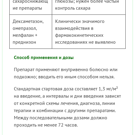
сахароснижающ
глюкозы; нужен более частый
ие препараты
контроль сахара
Дексаметазон,
Клинически значимого
омепразол,
взаимодействия в
мелфалан +
фармакокинетических
преднизон
исследованиях не выявлено
Способ применения и дозы
Препарат применяют внутривенно болюсно или
подкожно; вводить его иным способом нельзя.
Стандартная стартовая доза составляет 1,3 мг/м²
на введение, а интервалы и дни введения зависят
от конкретной схемы лечения, диагноза, линии
терапии и комбинации с другими препаратами.
Между последовательными дозами должно
проходить не менее 72 часов.