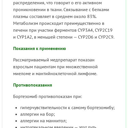
распределения, что говорит о его активном
проникновении в ткани. Связывание с белками
плазмы составляет в среднем около 83%.
Метаболизм происходит преимущественно в
печени при участии ферментов CYP3A4, CYP2C19
и CYP1A2, в меньшей степени — CYP2D6 и CYP2C9.
Показания к применению
Рассматриваемый медпрепарат показан
взрослым пациентам при множественной
миеломе и мантийноклеточной лимфоме.
Противопоказания
Бортезомиб противопоказан при:
гиперчувствительности к самому бортезомибу;
аллергии на бор;
аллергии на маннитол;
интратекальном введении — этот путь