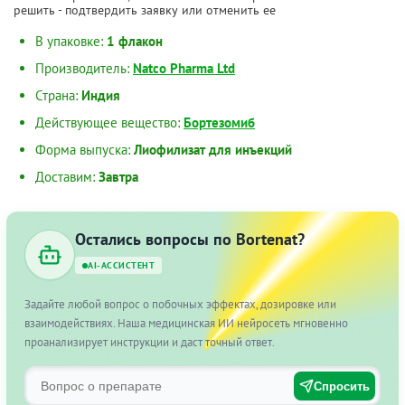
решить - подтвердить заявку или отменить ее
В упаковке:
1 флакон
Производитель:
Natco Pharma Ltd
Страна:
Индия
Действующее вещество:
Бортезомиб
Форма выпуска:
Лиофилизат для инъекций
Доставим:
Завтра
Остались вопросы по Bortenat?
AI-АССИСТЕНТ
Задайте любой вопрос о побочных эффектах, дозировке или
взаимодействиях. Наша медицинская ИИ нейросеть мгновенно
проанализирует инструкции и даст точный ответ.
Спросить