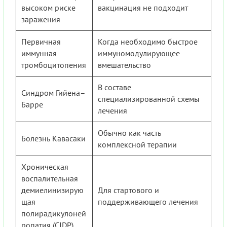
высоком риске
вакцинация не подходит
заражения
Первичная
Когда необходимо быстрое
иммунная
иммуномодулирующее
тромбоцитопения
вмешательство
В составе
Синдром Гийена–
специализированной схемы
Барре
лечения
Обычно как часть
Болезнь Кавасаки
комплексной терапии
Хроническая
воспалительная
демиелинизирую
Для стартового и
щая
поддерживающего лечения
полирадикулоней
ропатия (CIDP)