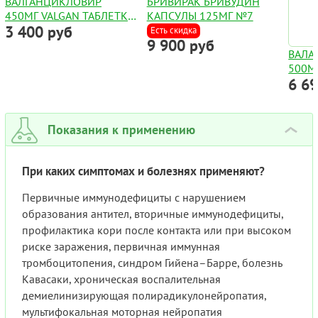
ВАЛГАНЦИКЛОВИР
БРИВИРАК БРИВУДИН
450МГ VALGAN ТАБЛЕТКИ
КАПСУЛЫ 125МГ №7
3 400 руб
№4
Есть скидка
9 900 руб
ВАЛА
500М
6 6
Показания к применению
›
При каких симптомах и болезнях применяют?
Первичные иммунодефициты с нарушением
образования антител, вторичные иммунодефициты,
профилактика кори после контакта или при высоком
риске заражения, первичная иммунная
тромбоцитопения, синдром Гийена–Барре, болезнь
Кавасаки, хроническая воспалительная
демиелинизирующая полирадикулонейропатия,
мультифокальная моторная нейропатия