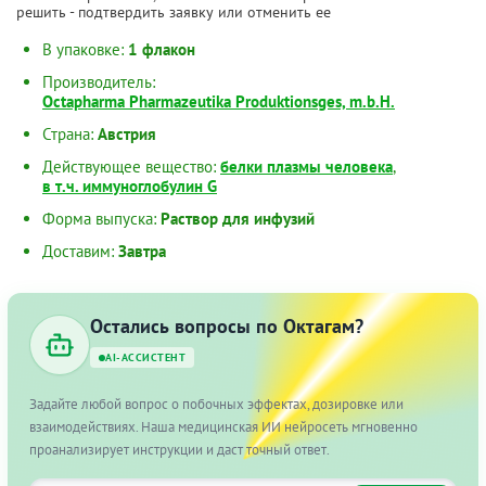
решить - подтвердить заявку или отменить ее
В упаковке:
1 флакон
Производитель:
Octapharma Pharmazeutika Produktionsges, m.b.H.
Страна:
Австрия
Действующее вещество:
белки плазмы человека
,
в т.ч. иммуноглобулин G
Форма выпуска:
Раствор для инфузий
Доставим:
Завтра
Остались вопросы по Октагам?
AI-АССИСТЕНТ
Задайте любой вопрос о побочных эффектах, дозировке или
взаимодействиях. Наша медицинская ИИ нейросеть мгновенно
проанализирует инструкции и даст точный ответ.