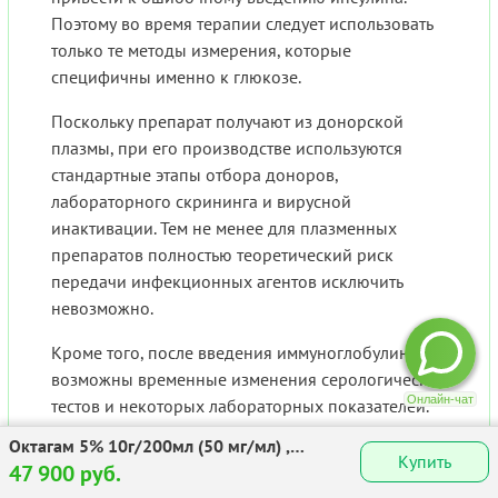
Поэтому во время терапии следует использовать
только те методы измерения, которые
специфичны именно к глюкозе.
Поскольку препарат получают из донорской
плазмы, при его производстве используются
стандартные этапы отбора доноров,
лабораторного скрининга и вирусной
инактивации. Тем не менее для плазменных
препаратов полностью теоретический риск
передачи инфекционных агентов исключить
невозможно.
Кроме того, после введения иммуноглобулинов
возможны временные изменения серологических
тестов и некоторых лабораторных показателей.
Октагам 5% 10г/200мл (50 мг/мл) ,
Условия продажи
Купить
раствор для инфузий, 200 мл!!! 1шт.
47 900 руб.
Препарат относится к рецептурным средствам.