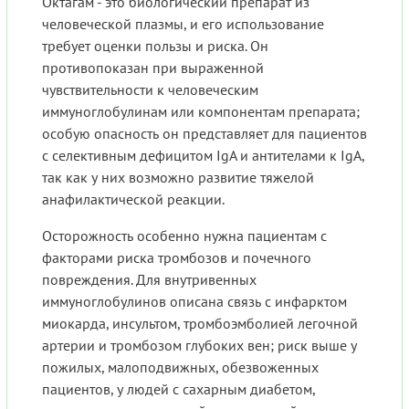
Октагам - это биологический препарат из
человеческой плазмы, и его использование
требует оценки пользы и риска. Он
противопоказан при выраженной
чувствительности к человеческим
иммуноглобулинам или компонентам препарата;
особую опасность он представляет для пациентов
с селективным дефицитом IgA и антителами к IgA,
так как у них возможно развитие тяжелой
анафилактической реакции.
Осторожность особенно нужна пациентам с
факторами риска тромбозов и почечного
повреждения. Для внутривенных
иммуноглобулинов описана связь с инфарктом
миокарда, инсультом, тромбоэмболией легочной
артерии и тромбозом глубоких вен; риск выше у
пожилых, малоподвижных, обезвоженных
пациентов, у людей с сахарным диабетом,