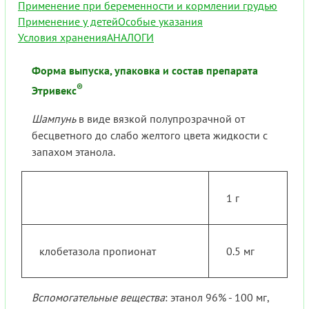
Применение при беременности и кормлении грудью
Применение у детей
Особые указания
Условия хранения
АНАЛОГИ
Форма выпуска, упаковка и состав препарата
®
Этривекс
Шампунь
в виде вязкой полупрозрачной от
бесцветного до слабо желтого цвета жидкости с
запахом этанола.
1 г
клобетазола пропионат
0.5 мг
Вспомогательные вещества
: этанол 96% - 100 мг,