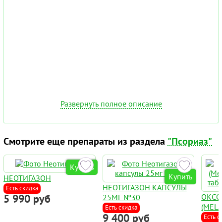
Развернуть полное описание
Смотрите еще препараты из раздела
"Псориаз"
Купить
Купить
НЕОТИГАЗОН
НЕОТИГАЗОН КАПСУЛЫ
Есть скидка
5 990 руб
ОКСО
25МГ №30
(MEL
Есть скидка
9 400 руб
OXSO
Есть с