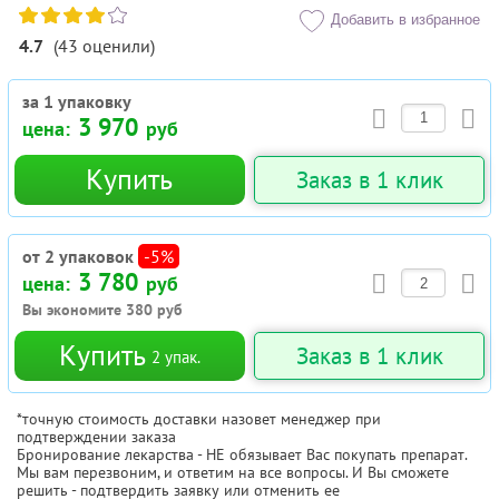
Добавить в избранное
4.7
(
43
оценили
)
за 1 упаковку
3 970
цена:
руб
Купить
Заказ в 1 клик
от 2 упаковок
-5%
3 780
цена:
руб
Вы экономите
380
руб
Купить
Заказ в 1 клик
2
упак.
*точную стоимость доставки назовет менеджер при
подтверждении заказа
Бронирование лекарства - НЕ обязывает Вас покупать препарат.
Мы вам перезвоним, и ответим на все вопросы. И Вы сможете
решить - подтвердить заявку или отменить ее