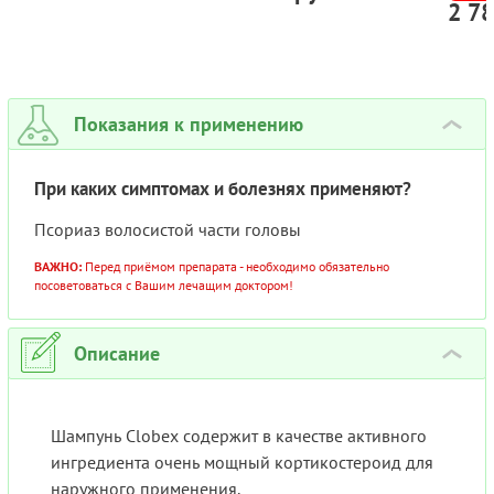
2 7
ПО 1
Показания к применению
›
При каких симптомах и болезнях применяют?
Псориаз волосистой части головы
ВАЖНО:
Перед приёмом препарата - необходимо обязательно
посоветоваться с Вашим лечащим доктором!
Описание
›
Шампунь Clobex содержит в качестве активного
ингредиента очень мощный кортикостероид для
наружного применения.