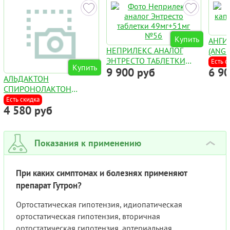
Купить
АНГИ
НЕПРИЛЕКС АНАЛОГ
(ANG
ЭНТРЕСТО ТАБЛЕТКИ
Есть с
Купить
9 900 руб
6 9
49МГ+51МГ №56
АЛЬДАКТОН
CПИРОНОЛАКТОН
КАПСУЛЫ 100МГ №50
Есть скидка
4 580 руб
Показания к применению
›
При каких симптомах и болезнях применяют
препарат Гутрон?
Ортостатическая гипотензия, идиопатическая
ортостатическая гипотензия, вторичная
ортостатическая гипотензия, артериальная