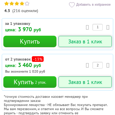
Добавить в избранное
4.3
(
216
оценили
)
за 1 упаковку
3 970
цена:
руб
Купить
Заказ в 1 клик
от 2 упаковок
-13%
3 460
цена:
руб
Вы экономите
1 020
руб
Купить
Заказ в 1 клик
2
упак.
*точную стоимость доставки назовет менеджер при
подтверждении заказа
Бронирование лекарства - НЕ обязывает Вас покупать препарат.
Мы вам перезвоним, и ответим на все вопросы. И Вы сможете
решить - подтвердить заявку или отменить ее