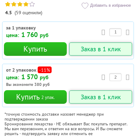
Добавить в избранное
4.5
(
59
оценили
)
за 1 упаковку
1 760
цена:
руб
Купить
Заказ в 1 клик
от 2 упаковок
-11%
1 570
цена:
руб
Вы экономите
380
руб
Купить
Заказ в 1 клик
2
упак.
*точную стоимость доставки назовет менеджер при
подтверждении заказа
Бронирование лекарства - НЕ обязывает Вас покупать препарат.
Мы вам перезвоним, и ответим на все вопросы. И Вы сможете
решить - подтвердить заявку или отменить ее