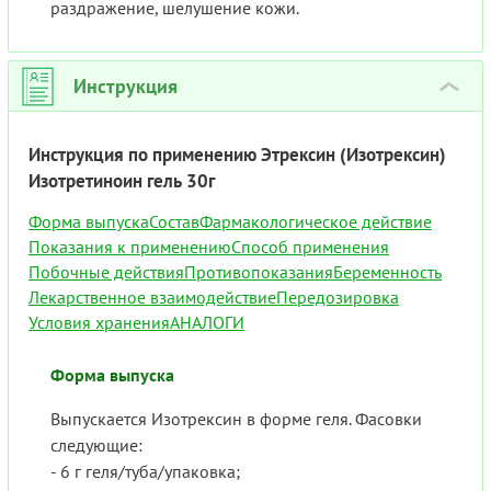
раздражение, шелушение кожи.
Инструкция
›
Инструкция по применению Этрексин (Изотрексин)
Изотретиноин гель 30г
Форма выпуска
Состав
Фармакологическое действие
Показания к применению
Способ применения
Побочные действия
Противопоказания
Беременность
Лекарственное взаимодействие
Передозировка
Условия хранения
АНАЛОГИ
Форма выпуска
Выпускается Изотрексин в форме геля. Фасовки
следующие:
- 6 г геля/туба/упаковка;