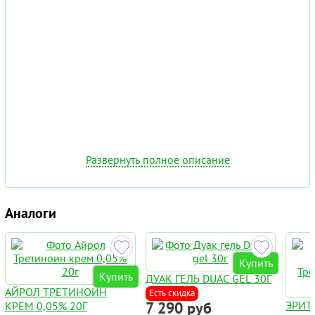
Развернуть полное описание
Аналоги
Купить
Купить
ДУАК ГЕЛЬ DUAC GEL 30Г
АЙРОЛ ТРЕТИНОИН
Есть скидка
7 290 руб
ЭРИТ
КРЕМ 0,05% 20Г