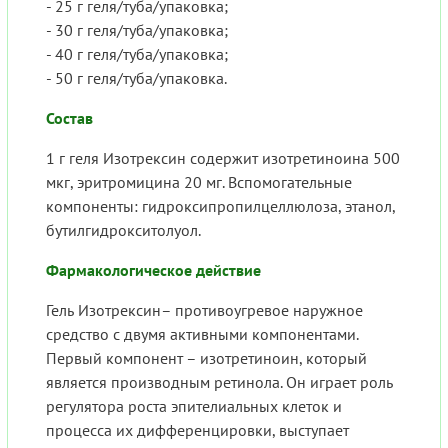
- 25 г геля/туба/упаковка;
- 30 г геля/туба/упаковка;
- 40 г геля/туба/упаковка;
- 50 г геля/туба/упаковка.
Состав
1 г геля Изотрексин содержит изотретиноина 500
мкг, эритромицина 20 мг. Вспомогательные
компоненты: гидроксипропилцеллюлоза, этанол,
бутилгидрокситолуол.
Фармакологическое действие
Гель Изотрексин– противоугревое наружное
средство с двумя активными компонентами.
Первый компонент – изотретиноин, который
является производным ретинола. Он играет роль
регулятора роста эпителиальных клеток и
процесса их дифференцировки, выступает