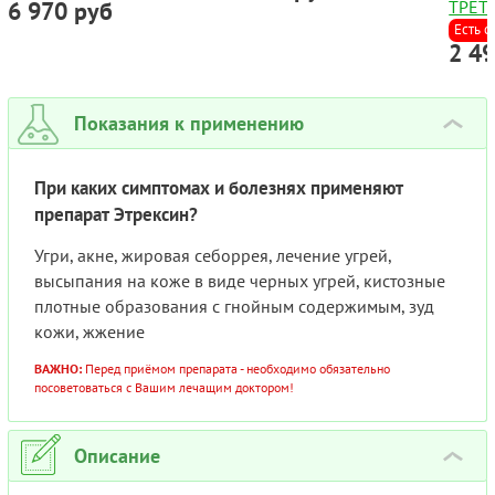
6 970 руб
ТРЕТ
ГЕЛЬ 
Есть с
2 4
Показания к применению
›
При каких симптомах и болезнях применяют
препарат Этрексин?
Угри, акне, жировая себоррея, лечение угрей,
высыпания на коже в виде черных угрей, кистозные
плотные образования с гнойным содержимым, зуд
кожи, жжение
ВАЖНО:
Перед приёмом препарата - необходимо обязательно
посоветоваться с Вашим лечащим доктором!
Описание
›