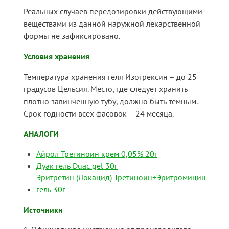
Реальных случаев передозировки действующими
веществами из данной наружной лекарственной
формы не зафиксировано.
Условия хранения
Температура хранения геля Изотрексин – до 25
градусов Цельсия. Место, где следует хранить
плотно завинченную тубу, должно быть темным.
Срок годности всех фасовок – 24 месяца.
АНАЛОГИ
Айрол Третиноин крем 0,05% 20г
Дуак гель Duac gel 30г
Эритретин (Локацид) Третиноин+Эритромицин
гель 30г
Источники