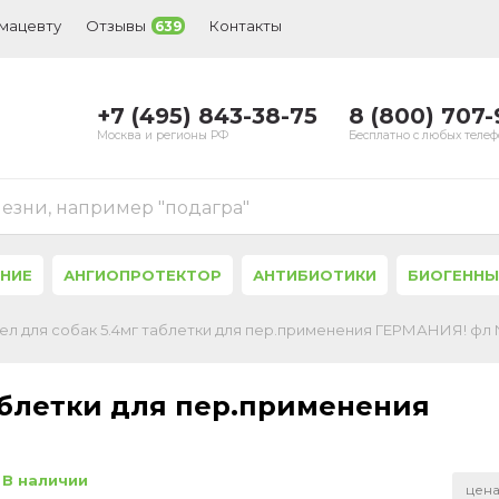
рмацевту
Отзывы
Контакты
639
+7 (495) 843-38-75
8 (800) 707
Москва и регионы РФ
Бесплатно с любых теле
лезни, например "подагра"
ЕНИЕ
АНГИОПРОТЕКТОР
АНТИБИОТИКИ
БИОГЕННЫ
ел для собак 5.4мг таблетки для пер.применения ГЕРМАНИЯ! фл 
аблетки для пер.применения
В наличии
цена