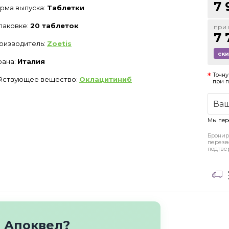
7 
рма выпуска:
Таблетки
упаковке:
20 таблеток
при 
7 
оизводитель:
Zoetis
ск
рана:
Италия
Точну
йствующее вещество:
Оклацитиниб
при 
Мы пер
Бронир
перезв
подтве
о Апоквел?