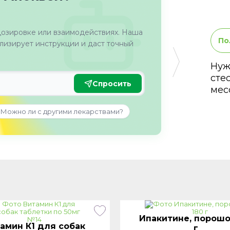
дозировке или взаимодействиях. Наша
По
изирует инструкции и даст точный
Нуж
сте
Спросить
мес
Можно ли с другими лекарствами?
Ипакитине, порошо
амин К1 для собак
г