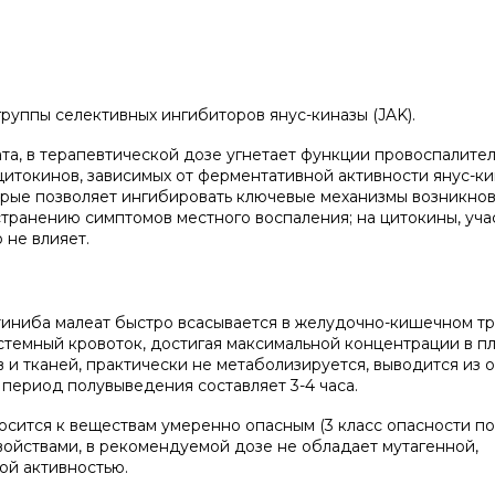
руппы селективных ингибиторов янус-киназы (JAK).
та, в терапевтической дозе угнетает функции провоспалител
цитокинов, зависимых от ферментативной активности янус-ки
орые позволяет ингибировать ключевые механизмы возникнов
странению симптомов местного воспаления; на цитокины, уч
 не влияет.
тиниба малеат быстро всасывается в желудочно-кишечном тр
истемный кровоток, достигая максимальной концентрации в п
в и тканей, практически не метаболизируется, выводится из 
период полувыведения составляет 3-4 часа.
осится к веществам умеренно опасным (3 класс опасности п
войствами, в рекомендуемой дозе не обладает мутагенной,
ой активностью.