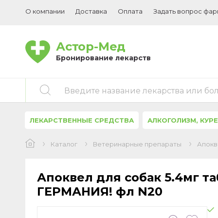
О компании
Доставка
Оплата
Задать вопрос фа
Астор-Мед
Бронирование лекарств
Введите название лекарства или бо
ЛЕКАРСТВЕННЫЕ СРЕДСТВА
АЛКОГОЛИЗМ, КУР
Каталог
Ветеринарные препараты
Апокв
Апоквел для собак 5.4мг т
ГЕРМАНИЯ! фл N20