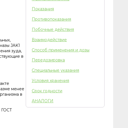
Показания
Противопоказания
Побочные действия
Взаимодействие
ьных,
назы JAK1
Способ применения и дозы
ения зуда,
аствующие в
Передозировка
Специальные указания
Условия хранения
акте
лазме менее
Срок годности
организма в
АНАЛОГИ
о ГОСТ