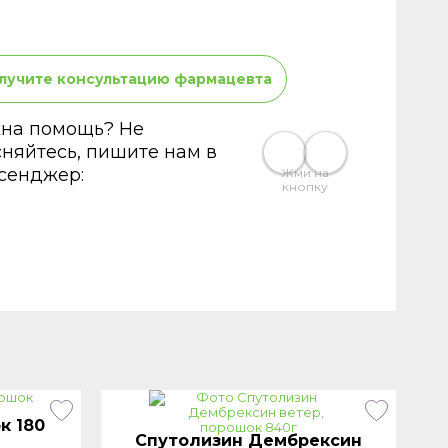
лучите консультацию фармацевта
на помощь? Не
сняйтесь, пишите нам в
сенджер:
Жми на
кнопку
к 180
Спутолизин Дембрексин