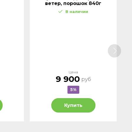
ветер, порошок 840г
В наличии
Цена
9 900
руб
5%
Купить