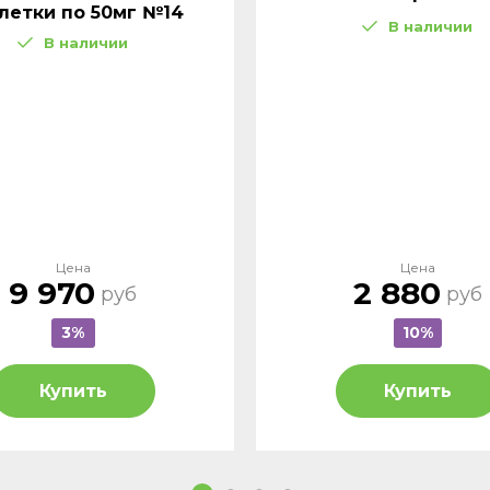
летки по 50мг №14
В наличии
В наличии
Цена
Цена
9 970
2 880
руб
руб
3%
10%
Купить
Купить