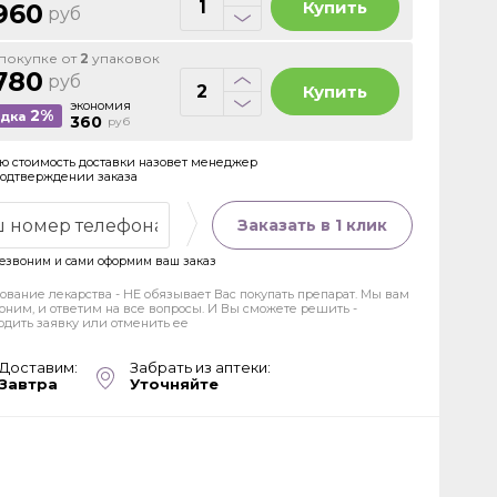
Купить
960
руб
покупке от
2
упаковок
780
руб
Купить
экономия
2%
идка
360
руб
ю стоимость доставки назовет менеджер
подтверждении заказа
Заказать в 1 клик
езвоним и сами оформим ваш заказ
ование лекарства - НЕ обязывает Вас покупать препарат. Мы вам
оним, и ответим на все вопросы. И Вы сможете решить -
рдить заявку или отменить ее
Доставим:
Забрать из аптеки:
Завтра
Уточняйте