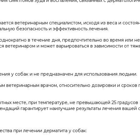
ния симптомов зуда и воспаления, связанных с дерматологич
ается ветеринарным специалистом, исходя из веса и состоя
альную безопасность и эффективность лечения.
 однократно в течение дня, предпочтительно во время или 
я ветеринаром и может варьироваться в зависимости от тяж
ния у собак и не предназначен для использования людьми.
м ветеринарным врачом, относительно дозировки и сроков 
тных месте, при температуре, не превышающей 25 градусов 
ендаций гарантирует наилучшие результаты лечения вашей с
тва при лечении дерматита у собак: