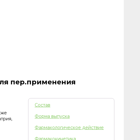
для пер.применения
Состав
кже
Форма выпуска
трия,
Фармакологическое действие
Фармакокинетика