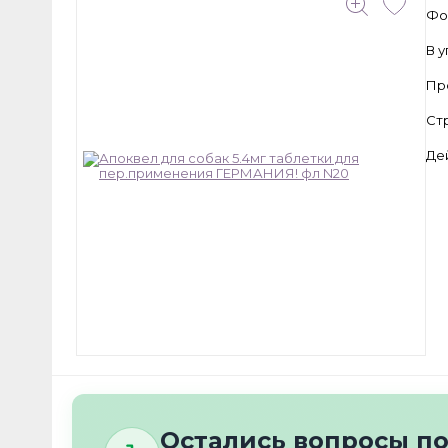
Фо
В 
Пр
Ст
Де
Остались вопросы п