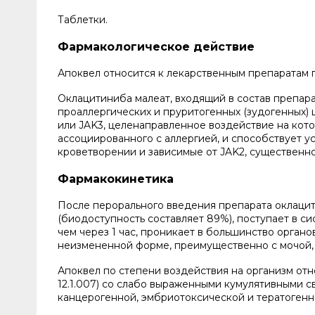
Таблетки.
Фармакологическое действие
Апоквел относится к лекарственным препаратам г
Оклацитиниба малеат, входящий в состав препара
проаллергических и пруритогенных (зудогенных) 
или JAK3, целенаправленное воздействие на кот
ассоциированного с аллергией, и способствует у
кроветворении и зависимые от JAK2, существенно
Фармакокинетика
После перорального введения препарата оклаци
(биодоступность составляет 89%), поступает в с
чем через 1 час, проникает в большинство органо
неизмененной форме, преимущественно с мочой, 
Апоквел по степени воздействия на организм отн
12.1.007) со слабо выраженными кумулятивными с
канцерогенной, эмбриотоксической и тератогенн