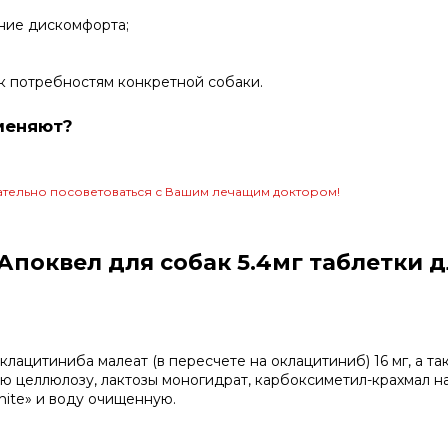
ние дискомфорта;
к потребностям конкретной собаки.
меняют?
тельно посоветоваться с Вашим лечащим доктором!
поквел для собак 5.4мг таблетки 
клацитиниба малеат (в пересчете на оклацитиниб) 16 мг, а та
ю целлюлозу, лактозы моногидрат, карбоксиметил-крахмал на
hite» и воду очищенную.