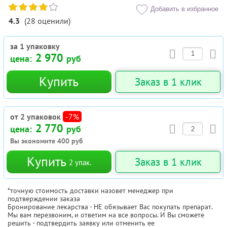
Добавить в избранное
4.3
(
28
оценили
)
за 1 упаковку
2 970
цена:
руб
Купить
Заказ в 1 клик
от 2 упаковок
-7%
2 770
цена:
руб
Вы экономите
400
руб
Купить
Заказ в 1 клик
2
упак.
*точную стоимость доставки назовет менеджер при
подтверждении заказа
Бронирование лекарства - НЕ обязывает Вас покупать препарат.
Мы вам перезвоним, и ответим на все вопросы. И Вы сможете
решить - подтвердить заявку или отменить ее