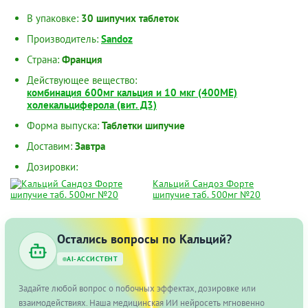
В упаковке:
30 шипучих таблеток
Производитель:
Sandoz
Страна:
Франция
Действующее вещество:
комбинация 600мг кальция и 10 мкг (400МЕ)
холекальциферола (вит. Д3)
Форма выпуска:
Таблетки шипучие
Доставим:
Завтра
Дозировки:
Кальций Сандоз Форте
шипучие таб. 500мг №20
Остались вопросы по Кальций?
AI-АССИСТЕНТ
Задайте любой вопрос о побочных эффектах, дозировке или
взаимодействиях. Наша медицинская ИИ нейросеть мгновенно