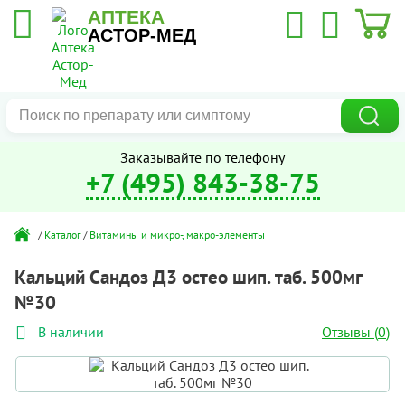
АПТЕКА
АСТОР-МЕД
Заказывайте по телефону
+7 (495) 843-38-75
/
Каталог
/
Витамины и микро-, макро-элементы
Кальций Сандоз Д3 остео шип. таб. 500мг
№30
Отзывы (
0
)
В наличии