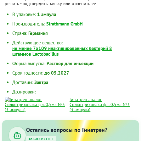
решить - подтвердить заявку или отменить ее
В упаковке:
1 ампула
Производитель:
Strathmann GmbH
Страна:
Германия
Действующее вещество:
не менее 7x109 инактивированных бактерий 8
штаммов Lactobacillus
Форма выпуска:
Раствор для инъекций
Срок годности:
до 05.2027
Доставим:
Завтра
Дозировки:
Гинатрен аналог
Солкотриховака фл. 0,5мл №3
(3 ампулы)
Остались вопросы по Гинатрен?
AI-АССИСТЕНТ