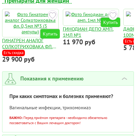
"Препараты для женщин"
Купить
ГИНОДИАН ДЕПО АМП.
ДАФН
Купить
1МЛ №1
100М
ГИНАТРЕН АНАЛОГ
11 970 руб
Есть с
СОЛКОТРИХОВАКА ФЛ.
5 7
0,5МЛ №3 (3 АМПУЛЫ)
Есть скидка
29 900 руб
Показания к применению
›
При каких симптомах и болезнях применяют?
Вагинальные инфекции, трихомониаз
ВАЖНО:
Перед приёмом препарата - необходимо обязательно
посоветоваться с Вашим лечащим доктором!