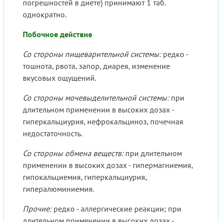
погрешностей в диете) принимают 1 таб.
однократно.
Побочное действие
Со стороны пищеварительной системы:
редко -
тошнота, рвота, запор, диарея, изменение
вкусовых ощущений.
Со стороны мочевыделительной системы:
при
длительном применении в высоких дозах -
гиперкальциурия, нефрокальциноз, почечная
недостаточность.
Со стороны обмена веществ:
при длительном
применении в высоких дозах - гипермагниемия,
гипокальциемия, гиперкальциурия,
гипералюминиемия.
Прочие:
редко - аллергические реакции; при
длительном применении в высоких дозах -