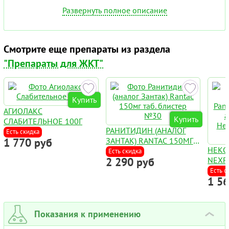
Развернуть полное описание
Смотрите еще препараты из раздела
"Препараты для ЖКТ"
Купить
АГИОЛАКС
Купить
СЛАБИТЕЛЬНОЕ 100Г
РАНИТИДИН (АНАЛОГ
Есть скидка
1 770 руб
ЗАНТАК) RANTAC 150МГ
НЕКС
ТАБ. БЛИСТЕР №30
Есть скидка
2 290 руб
NEXF
(ЭЗО
Есть с
1 5
:: А
УКОЛ
ФЛАК
Показания к применению
›