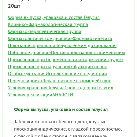
20шт
Форма выпуска, упаковка и состав Гелусил
Клинико-фармакологическая группа
Фармако-терапевтическая группа
Фармакологическое действие
Фармакокинетика
Показания препарата Гелусил
Режим дозирования
Побочное действие
Противопоказания к применению
Применение при беременности и кормлении грудью
Применение при нарушениях функции почек
Особые указания
Использование в педиатрии
Передозировка
Лекарственное взаимодействие
Условия хранения Гелусил
Срок годности Гелусил
Условия реализации
АНАЛОГИ
Форма выпуска, упаковка и состав Гелусил
Таблетки желтовато-белого цвета, круглые,
плоскоцилиндрические, с гладкой поверхностью,
с фаской с обеих сторон, с запахом ванили.