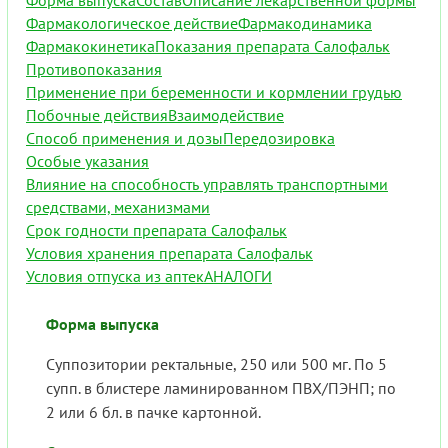
Форма выпуска
Состав
Описание лекарственной формы
Фармакологическое действие
Фармакодинамика
Фармакокинетика
Показания препарата Салофальк
Противопоказания
Применение при беременности и кормлении грудью
Побочные действия
Взаимодействие
Способ применения и дозы
Передозировка
Особые указания
Влияние на способность управлять транспортными
средствами, механизмами
Срок годности препарата Салофальк
Условия хранения препарата Салофальк
Условия отпуска из аптек
АНАЛОГИ
Форма выпуска
Суппозитории ректальные, 250 или 500 мг. По 5
супп. в блистере ламинированном ПВХ/ПЭНП; по
2 или 6 бл. в пачке картонной.