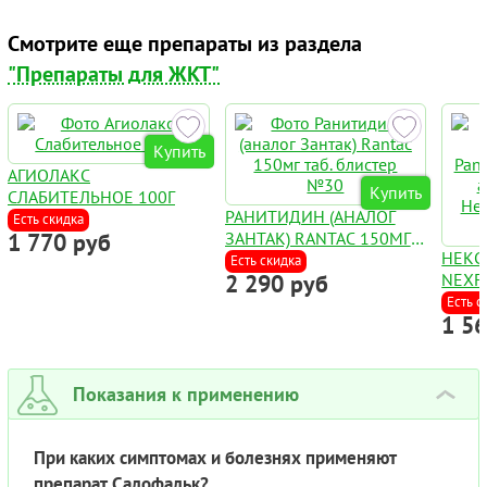
Смотрите еще препараты из раздела
"Препараты для ЖКТ"
Купить
АГИОЛАКС
Купить
СЛАБИТЕЛЬНОЕ 100Г
РАНИТИДИН (АНАЛОГ
Есть скидка
1 770 руб
ЗАНТАК) RANTAC 150МГ
НЕКС
ТАБ. БЛИСТЕР №30
Есть скидка
2 290 руб
NEXF
(ЭЗО
Есть с
1 5
:: А
УКОЛ
ФЛАК
Показания к применению
›
При каких симптомах и болезнях применяют
препарат Салофальк?