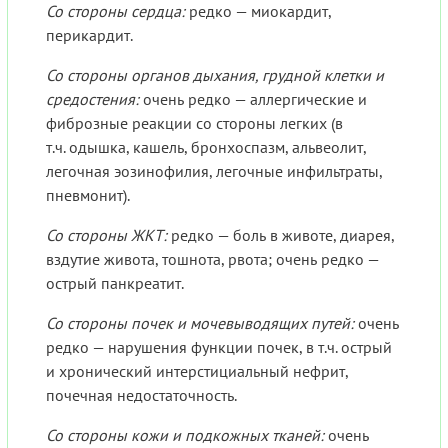
Со стороны сердца:
редко — миокардит,
перикардит.
Со стороны органов дыхания, грудной клетки и
средостения:
очень редко — аллергические и
фиброзные реакции со стороны легких (в
т.ч. одышка, кашель, бронхоспазм, альвеолит,
легочная эозинофилия, легочные инфильтраты,
пневмонит).
Со стороны ЖКТ:
редко — боль в животе, диарея,
вздутие живота, тошнота, рвота; очень редко —
острый панкреатит.
Со стороны почек и мочевыводящих путей:
очень
редко — нарушения функции почек, в т.ч. острый
и хронический интерстициальный нефрит,
почечная недостаточность.
Со стороны кожи и подкожных тканей:
очень