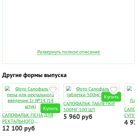
Развернуть полное описание
Другие формы выпуска
Купить
САЛОФАЛЬК ТАБЛЕТКИ
Купить
САЛО
500МГ 100 ШТ
САЛОФАЛЬК ПЕНА ДЛЯ
5 960 руб
СУПП
РЕКТАЛЬНОГО
4 9
(SAL
12 100 руб
ВВЕДЕНИЯ 1Г №14 (14
ШТУК)