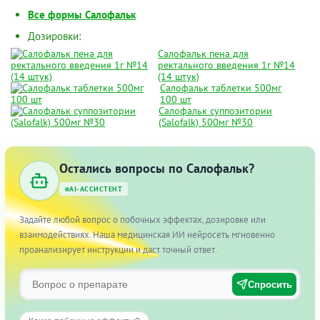
Все формы Салофальк
Дозировки:
Салофальк пена для
ректального введения 1г №14
(14 штук)
Салофальк таблетки 500мг
100 шт
Салофальк суппозитории
(Salofalk) 500мг №30
Остались вопросы по Салофальк?
AI-АССИСТЕНТ
Задайте любой вопрос о побочных эффектах, дозировке или
взаимодействиях. Наша медицинская ИИ нейросеть мгновенно
проанализирует инструкции и даст точный ответ.
Спросить