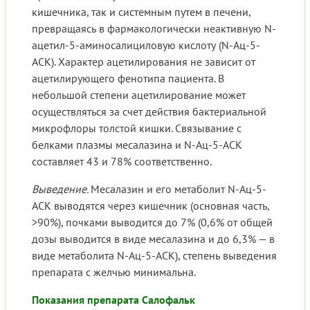
кишечника, так и системным путем в печени,
превращаясь в фармакологически неактивную N-
ацетил-5-аминосалициловую кислоту (N-Ац-5-
АСК). Характер ацетилирования не зависит от
ацетилирующего фенотипа пациента. В
небольшой степени ацетилирование может
осуществляться за счет действия бактериальной
микрофлоры толстой кишки. Связывание с
белками плазмы месалазина и N-Ац-5-АСК
составляет 43 и 78% соответственно.
Выведение.
Месалазин и его метаболит N-Ац-5-
АСК выводятся через кишечник (основная часть,
>90%), почками выводится до 7% (0,6% от общей
дозы выводится в виде месалазина и до 6,3% — в
виде метаболита N-Ац-5-АСК), степень выведения
препарата с желчью минимальна.
Показания препарата Салофальк