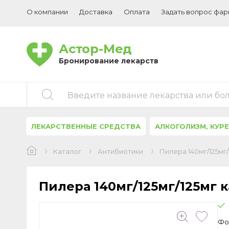
О компании
Доставка
Оплата
Задать вопрос фа
Астор-Мед
Бронирование лекарств
Введите название лекарства или бо
ЛЕКАРСТВЕННЫЕ СРЕДСТВА
АЛКОГОЛИЗМ, КУР
Каталог
Антибиотики
Пилера 140мг/125мг
Пилера 140мг/125мг/125мг 
Фо