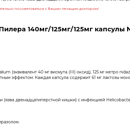
тельно посоветоваться с Вашим лечащим доктором!
илера 140мг/125мг/125мг капсулы 
um (эквивалент 40 мг висмута (III) оксид), 125 мг метро nidazo
тным эффектом: Каждая капсула содержит 61 мг лактозы мон
и (язва двенадцатиперстной кишки) с инфекцией Helicobacter 
празолом.