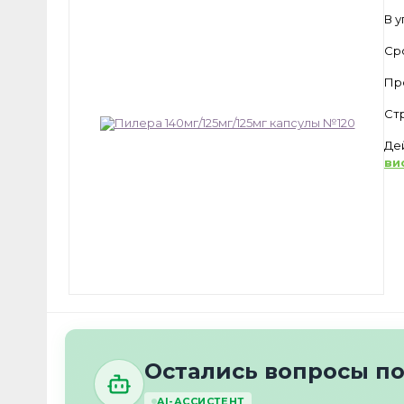
В 
Ср
Пр
Ст
Де
ви
Остались вопросы п
AI-АССИСТЕНТ