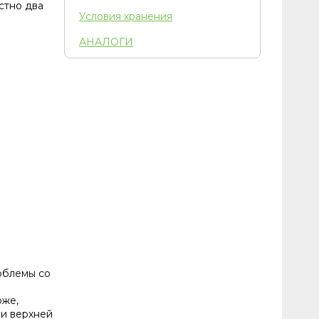
устно два
Условия хранения
АНАЛОГИ
облемы со
оже,
ли верхней