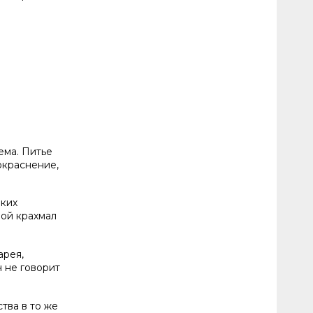
ема. Питье
окраснение,
аких
вой крахмал
арея,
ч не говорит
тва в то же