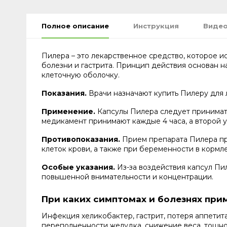
Полное описание
Инструкция
Видео
Пилера – это лекарственное средство, которое и
болезни и гастрита. Принцип действия основан н
клеточную оболочку.
Показания.
Врачи назначают купить Пилеру для л
Применение.
Капсулы Пилера следует принимать
медикамент принимают каждые 4 часа, а второй у
Противопоказания.
Прием препарата Пилера про
клеток крови, а также при беременности в кормле
Особые указания.
Из-за воздействия капсул Пи
повышенной внимательности и концентрации.
При каких симптомах и болезнях при
Инфекция хеликобактер, гастрит, потеря аппетита
переполненности желудка, снижение веса, тошно