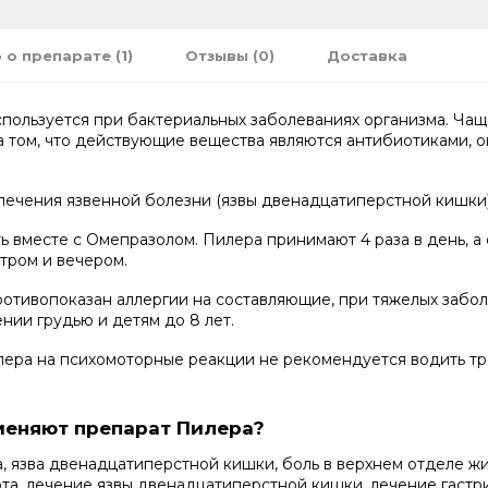
 о препарате (1)
Отзывы (0)
Доставка
спользуется при бактериальных заболеваниях организма. Чащ
а том, что действующие вещества являются антибиотиками, 
ечения язвенной болезни (язвы двенадцатиперстной кишки) с
 вместе с Омепразолом. Пилера принимают 4 раза в день, а о
тром и вечером.
тивопоказан аллергии на составляющие, при тяжелых заболе
нии грудью и детям до 8 лет.
лера на психомоторные реакции не рекомендуется водить тра
меняют препарат Пилера?
, язва двенадцатиперстной кишки, боль в верхнем отделе жи
та, лечение язвы двенадцатиперстной кишки, лечение гастр