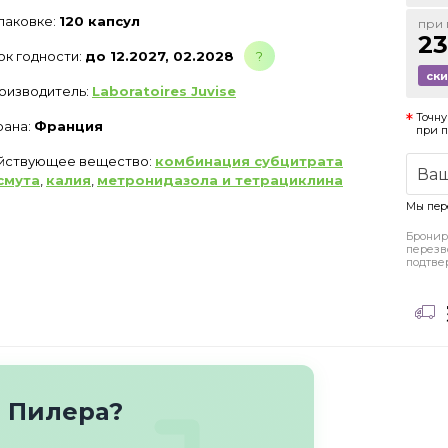
упаковке:
120 капсул
при 
23
ок годности:
до 12.2027, 02.2028
?
ск
оизводитель:
Laboratoires Juvise
Точну
рана:
Франция
при 
йствующее вещество:
комбинация субцитрата
смута
,
калия
,
метронидазола и тетрациклина
Мы пер
Бронир
перезв
подтве
о Пилера?