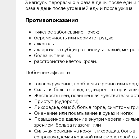
3 капсулы перорально 4 раза в день, после еды и 
раза в день после утренней еды и после ужина.
Противопоказания
тяжелое заболевание почек;
беременность или кормите грудью;
алкоголь;
аллергия на субцитрат висмута, калий, метро
болезнь печени;
расстройство клеток крови.
Побочные эффекты
Головокружение, проблемы с речью или коор
Сильная боль в желудке, диарея, которая явл
Жесткость шеи, повышенная чувствительность 
Приступ (судороги);
Лихорадка, озноб, боль в горле, симптомы гри
Онемение или покалывание в руках и ногах;
Повышенное давление внутри черепа - сильны
зрением, боль за глазами; или
Сильная реакция на кожу - лихорадка, боль в г
сопровождаемая красной или фиолетовой сыпь