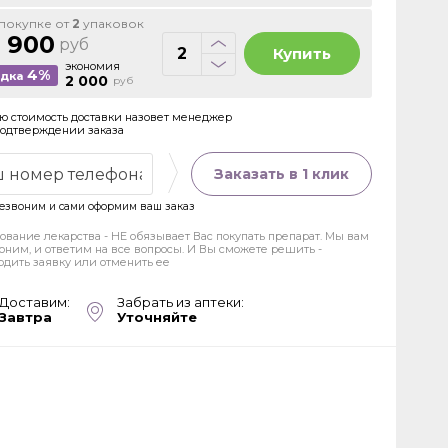
покупке от
2
упаковок
 900
руб
Купить
экономия
4%
идка
2 000
руб
ю стоимость доставки назовет менеджер
подтверждении заказа
Заказать в 1 клик
езвоним и сами оформим ваш заказ
ование лекарства - НЕ обязывает Вас покупать препарат. Мы вам
оним, и ответим на все вопросы. И Вы сможете решить -
рдить заявку или отменить ее
Доставим:
Забрать из аптеки:
Завтра
Уточняйте