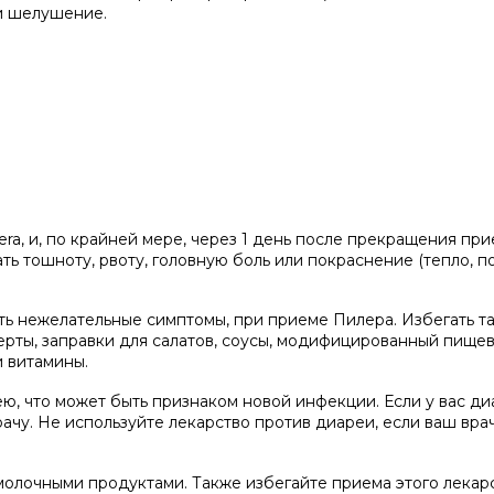
 и шелушение.
ra, и, по крайней мере, через 1 день после прекращения при
ть тошноту, рвоту, головную боль или покраснение (тепло, п
ь нежелательные симптомы, при приеме Пилера. Избегать т
ерты, заправки для салатов, соусы, модифицированный пище
и витамины.
ю, что может быть признаком новой инфекции. Если у вас ди
рачу. Не используйте лекарство против диареи, если ваш вра
молочными продуктами. Также избегайте приема этого лекарс