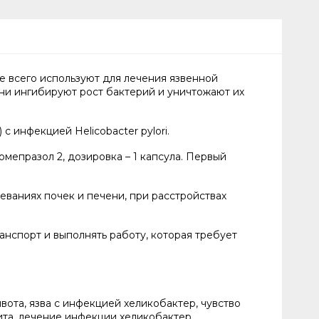
е всего используют для лечения язвенной
они ингибируют рост бактерий и уничтожают их
 инфекцией Helicobacter pylori.
мепразол 2, дозировка – 1 капсула. Первый
ваниях почек и печени, при расстройствах
нспорт и выполнять работу, которая требует
вота, язва с инфекцией хеликобактер, чувство
ита, лечение инфекции хеликобактер