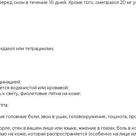
перед сном в течение 10 дней. Кроме того, омепразол 20 мг 
нидазол или тетрациклин;
динацией;
яется водянистой или кровавой;
к свету, фиолетовые пятна на коже;
ппа;
е головные боли, звон в ушах, головокружение, тошнота, пр
орле, отек в вашем лице или языке, жжение в глазах, боль в к
ю на коже, которая распространяется (особенно на лице и