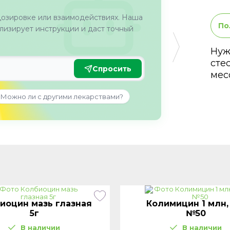
дозировке или взаимодействиях. Наша
По
изирует инструкции и даст точный
Нуж
сте
Спросить
мес
Можно ли с другими лекарствами?
иоцин мазь глазная
Колимицин 1 млн,
5г
№50
В наличии
В наличии