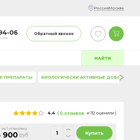
Россия
Москва
-94-06
Обратный звонок
фонов
НАЙТИ
Е ПРЕПАРАТЫ
БИОЛОГИЧЕСКИ АКТИВНЫЕ ДОБАВКИ
4.4
(
0
отзывов
и
112
оценили
)
 за 1 упаковку
Купить
 900
руб