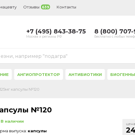
рмацевту
Отзывы
Контакты
639
+7 (495) 843-38-75
8 (800) 707
Москва и регионы РФ
Бесплатно с любых теле
лезни, например "подагра"
ЕНИЕ
АНГИОПРОТЕКТОР
АНТИБИОТИКИ
БИОГЕННЫ
/125мг капсулы №120
капсулы №120
В наличии
цена
24
рма выпуска:
капсулы