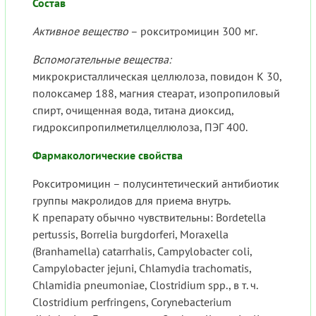
Состав
Активное вещество
– рокситромицин 300 мг.
Вспомогательные вещества:
микрокристаллическая целлюлоза, повидон К 30,
полоксамер 188, магния стеарат, изопропиловый
спирт, очищенная вода, титана диоксид,
гидроксипропилметилцеллюлоза, ПЭГ 400.
Фармакологические свойства
Рокситромицин – полусинтетический антибиотик
группы макролидов для приема внутрь.
К препарату обычно чувствительны: Bordetella
pertussis, Borrelia burgdorferi, Moraxella
(Branhamella) catarrhalis, Campylobacter coli,
Campylobacter jejuni, Chlamydia trachomatis,
Chlamidia pneumoniae, Clostridium spp., в т. ч.
Clostridium perfringens, Corynebacterium