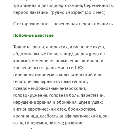
эрготамина и дигидроэрготамина, беременность,
период лактации, грудной возраст (до 2 мес.)
С осторожностью – печеночная недостаточность.
Побочное действие
Тошнота, рвота, анорексия, изменение вкуса,
абдоминальные боли, запор/диарея (редко с
кровью), метеоризм, повышение активности
«печеночных» трансаминаз и ЩФ,
гиперкреатининемия, холестатический или
гепатоцеллюлярный острый гепатит,
псевдомембранозный энтероколит,
головокружение, головная боль, парестезии,
нарушение зрения и обоняния, шум в ушах;
ангионевротический отек, бронхоспазм,
крапивница, слабость, анафилактический шок;
сыпь, гиперемия, экзема; развитие