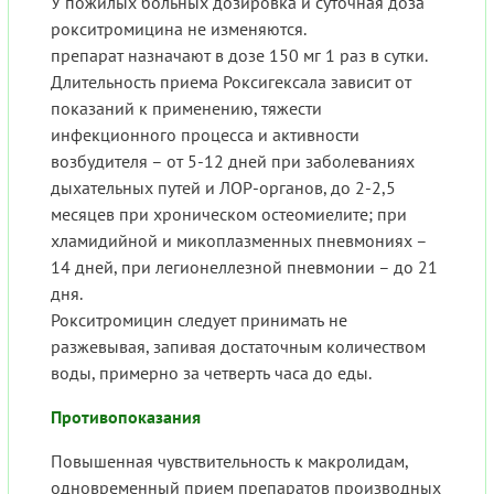
У пожилых больных дозировка и суточная доза
рокситромицина не изменяются.
препарат назначают в дозе 150 мг 1 раз в сутки.
Длительность приема Роксигексала зависит от
показаний к применению, тяжести
инфекционного процесса и активности
возбудителя – от 5-12 дней при заболеваниях
дыхательных путей и ЛОР-органов, до 2-2,5
месяцев при хроническом остеомиелите; при
хламидийной и микоплазменных пневмониях –
14 дней, при легионеллезной пневмонии – до 21
дня.
Рокситромицин следует принимать не
разжевывая, запивая достаточным количеством
воды, примерно за четверть часа до еды.
Противопоказания
Повышенная чувствительность к макролидам,
одновременный прием препаратов производных