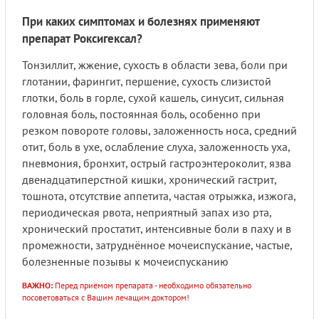
При каких симптомах и болезнях применяют
препарат Роксигексал?
Тонзиллит, жжение, сухость в области зева, боли при
глотании, фарингит, першение, сухость слизистой
глотки, боль в горле, сухой кашель, синусит, сильная
головная боль, постоянная боль, особенно при
резком повороте головы, заложенность носа, средний
отит, боль в ухе, ослабление слуха, заложенность уха,
пневмония, бронхит, острый гастроэнтероколит, язва
двенадцатиперстной кишки, хронический гастрит,
тошнота, отсутствие аппетита, частая отрыжка, изжога,
периодическая рвота, неприятный запах изо рта,
хронический простатит, интенсивные боли в паху и в
промежности, затруднённое мочеиспускание, частые,
болезненные позывы к мочеиспусканию
ВАЖНО:
Перед приёмом препарата - необходимо обязательно
посоветоваться с Вашим лечащим доктором!