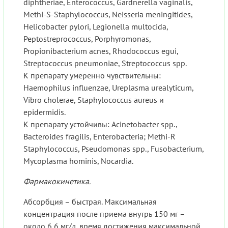
diphtheriae, Enterococcus, Gardnerella vaginalis,
Methi-S-Staphylococcus, Neisseria meningitides,
Helicobacter pylori, Legionella multocida,
Peptostreprococcus, Porphyromonas,
Propionibacterium acnes, Rhodococcus egui,
Streptococcus pneumoniae, Streptococcus spp.
К препарату умеренно чувствительны:
Haemophilus influenzae, Ureplasma urealyticum,
Vibro cholerae, Staphylococcus aureus и
epidermidis.
К препарату устойчивы: Acinetobacter spp.,
Bacteroides fragilis, Enterobacteria; Methi-R
Staphylococcus, Pseudomonas spp., Fusobacterium,
Mycoplasma hominis, Nocardia.
Фармакокинетика.
Абсорбция – быстрая. Максимальная
концентрация после приема внутрь 150 мг –
около 6,6 мг/л, время достижения максимальной