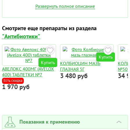
Развернуть полное описание
Смотрите еще препараты из раздела
"Антибиотики"
Купить
Купить
КОЛБИОЦИН МАЗЬ
КОЛИ
АВЕЛОКС 400МГ (AVELOX
ГЛАЗНАЯ 5Г
№50
400) ТАБЛЕТКИ №7
3 480 руб
34 
Есть скидка
1 970 руб
Показания к применению
›