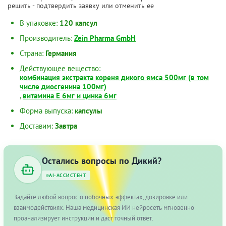
решить - подтвердить заявку или отменить ее
В упаковке:
120 капсул
Производитель:
Zein Pharma GmbH
Страна:
Германия
Действующее вещество:
комбинация экстракта кореня дикого ямса 500мг (в том
числе диосгенина 100мг)
,
витамина Е 6мг и цинка 6мг
Форма выпуска:
капсулы
Доставим:
Завтра
Остались вопросы по Дикий?
AI-АССИСТЕНТ
Задайте любой вопрос о побочных эффектах, дозировке или
взаимодействиях. Наша медицинская ИИ нейросеть мгновенно
проанализирует инструкции и даст точный ответ.