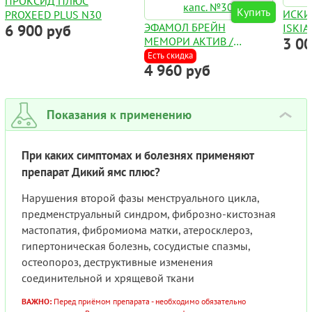
ПРОКСИД ПЛЮС
Купить
ИСКИ
PROXEED PLUS N30
ЭФАМОЛ БРЕЙН
6 900 руб
ISKI
МЕМОРИ АКТИВ /
3 0
EFAMOL BRAIN ACTIVE
Есть скидка
4 960 руб
MEMORY КАПС. №30
Показания к применению
›
При каких симптомах и болезнях применяют
препарат Дикий ямс плюс?
Нарушения второй фазы менструального цикла,
предменструальный синдром, фиброзно-кистозная
мастопатия, фибромиома матки, атеросклероз,
гипертоническая болезнь, сосудистые спазмы,
остеопороз, деструктивные изменения
соединительной и хрящевой ткани
ВАЖНО:
Перед приёмом препарата - необходимо обязательно