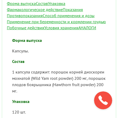
Форма выпуска
Состав
Упаковка
Фармакологическое действие
Показания
Противопоказания
Способ применения и дозы
Применение при беременности и кормлении грудью
Побочные действия
Условия хранения
АНАЛОГИ
Форма выпуска
Капсулы.
Состав
1 капсула содержит: порошок корней диоскореи
мохнатой (Wild Yam root powder) 200 мг, порошок
плодов боярышника (Hawthorn fruit powder) 200
мг.
Упаковка
120 шт.