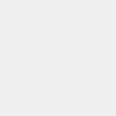
Показания к применению
Способ применения и дозы
Противопоказания
Побочные действия
Условия хранения
АНАЛОГИ
Форма выпуска
Капсулы 300мг, 60 штук в упаковке.
Состав
Экстракт сои, целлюлоза, мальтодекстрин,
стеариновая кислота, стеарат магния, диоксид
кремния.
Фармакологический свойства
Оказывает обеззараживающий эффект. Это
позволяет применять ее при кишечных
инфекциях, расстройствах микрофлоры с
избыточным бактериальным ростом.