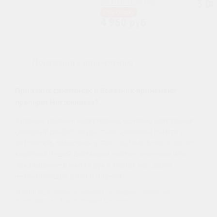
МЕМОРИ АКТИВ /
3 0
EFAMOL BRAIN ACTIVE
Есть скидка
4 960 руб
MEMORY КАПС. №30
Показания к применению
›
При каких симптомах и болезнях применяют
препарат Наттокиназа?
Высокий уровень холестерина, ишемия, гипертония,
сахарный диабет, возрастное снижение памяти и
интеллекта, мышечная усталость, боль в ногах после
короткой пешей дистанции, частое онемение или
покалывание в кистях рук и стопах ног, долго
незаживающие раны и порезы
ВАЖНО:
Перед приёмом препарата - необходимо обязательно
посоветоваться с Вашим лечащим доктором!