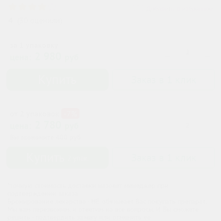
Добавить в избранное
4
(
30
оценили
)
за 1 упаковку
2 980
цена:
руб
Купить
Заказ в 1 клик
от 2 упаковок
-7%
2 780
цена:
руб
Вы экономите
400
руб
Купить
Заказ в 1 клик
2
упак.
*точную стоимость доставки назовет менеджер при
подтверждении заказа
Бронирование лекарства - НЕ обязывает Вас покупать препарат.
Мы вам перезвоним, и ответим на все вопросы. И Вы сможете
решить - подтвердить заявку или отменить ее