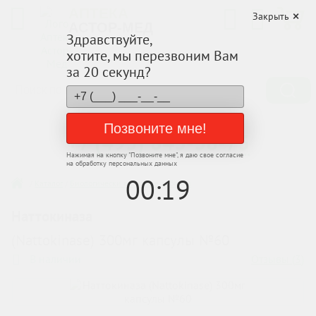
АПТЕКА
Закрыть
АСТОР-МЕД
Здравствуйте,
хотите, мы перезвоним Вам
за 20 секунд?
Заказывайте по телефону
Позвоните мне!
+7 (495) 843-38-75
Нажимая на кнопку "
Позвоните мне
", я даю свое согласие
на обработку персональных данных
00
:
19
/
Каталог
/
Биологически активные добавки
Наттокиназа
(Nattokinase) 300мг капсулы №60
Отзывы (
3
)
В наличии