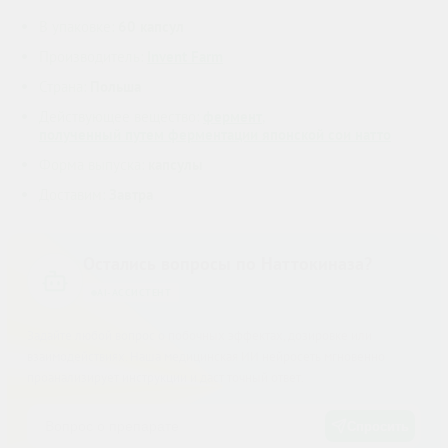
В упаковке:
60 капсул
Производитель:
Invent Farm
Страна:
Польша
Действующее вещество:
фермент
,
полученный путем ферментации японской сои натто
Форма выпуска:
капсулы
Доставим:
Завтра
Остались вопросы по Наттокиназа?
AI-АССИСТЕНТ
Задайте любой вопрос о побочных эффектах, дозировке или
взаимодействиях. Наша медицинская ИИ нейросеть мгновенно
проанализирует инструкции и даст точный ответ.
Спросить