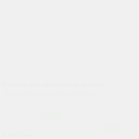
Развернуть полное описание
Смотрите еще препараты из раздела
"Биологически активные добавки"
Купить
ПРОКСИД ПЛЮС
Купить
ИСКИ
PROXEED PLUS N30
ЭФАМОЛ БРЕЙН
6 900 руб
ISKI