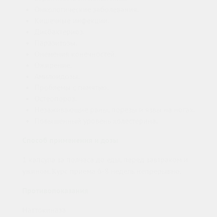
Онкологические заболевания.
Кишечные инфекции.
Дисбактериоз.
Паразитозы.
Онемения конечностей.
Ожирение.
Амилоидозы.
Проблемы с памятью.
Остеопороз.
Незаживающие раны, порезы и язвы на ногах.
Повышенный уровень холестерина.
Способ применения и дозы
1 капсула за полчаса до еды, перед завтраком и
ужином. Курс приема 6-8 недель непрерывно.
Противопоказания
Наттокиназа