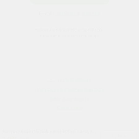
E-mail:
info@astor-med.com
Нужна помощь? Не стесняйтесь,
пишите нам в мессенджер:
Жми на кнопку
Полная версия
Политика конфиденциальности
Наши фармацевты
Карта сайта
Наттокиназа (Nattokinase) 300мг капсулы
Купить
№60