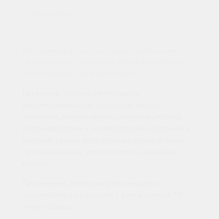
Описание
›
Наттокиназа относится к классу субтилизина,
обладающему фибринолитической активностью,
т.е. это природный антикоагулянт.
Показания. Капсулы Наттокиназа
рекомендованы при тромбозах любой
этиологии, атеросклерозе, сахарном диабете,
постинфарктном и постинсультном состояниях,
высоком уровне холестерина в крови, а также
при повышенной утомляемости и снижении
памяти.
Применение. Взрослым рекомендуется
употреблять по 1 капсуле 2 раза в день за 30
минут до еды.