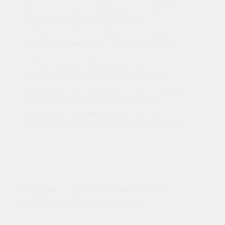
Противопоказания. Запрещено употреблять
Наттокиназу при индивидуальной
непереносимости компонентов, а также в
период беременности и лактации и детям.
Особые указания. Запрещено принимать
капсулы Наттокиназа одновременно со
следующими препаратами: аспирин, витамин К,
гепарины, бета-блокаторы, поскольку
происходит повышенное действие на
разжижение крови и есть риск кровотечения.
Инструкция
›
Инструкция по применению Наттокиназа
(Nattokinase) 300мг капсулы №60
Форма выпуска
Состав
Фармакологический свойства