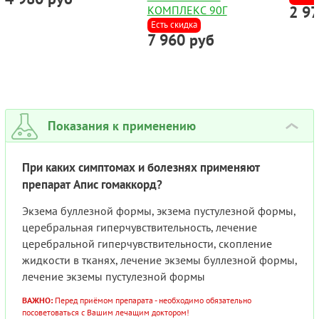
2 9
КОМПЛЕКС 90Г
Есть скидка
7 960 руб
Показания к применению
›
При каких симптомах и болезнях применяют
препарат Апис гомаккорд?
Экзема буллезной формы, экзема пустулезной формы,
церебральная гиперчувствительность, лечение
церебральной гиперчувствительности, скопление
жидкости в тканях, лечение экземы буллезной формы,
лечение экземы пустулезной формы
ВАЖНО:
Перед приёмом препарата - необходимо обязательно
посоветоваться с Вашим лечащим доктором!