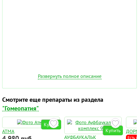
Развернуть полное описание
Смотрите еще препараты из раздела
"Гомеопатия"
Купить
Купить
АТМА
ДОР
4 980 руб
АУФБАУКАЛЬК
Есть с