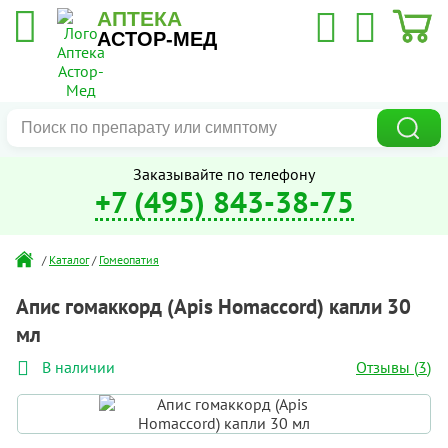
АПТЕКА
АСТОР-МЕД
Заказывайте по телефону
+7 (495) 843-38-75
/
Каталог
/
Гомеопатия
Апис гомаккорд (Apis Homaccord) капли 30
мл
Отзывы (
3
)
В наличии