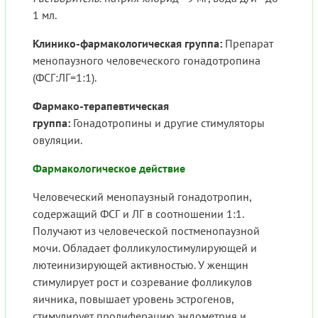
1 мл.
Клинико-фармакологическая группа:
Препарат
менопаузного человеческого гонадотропина
(ФСГ:ЛГ=1:1).
Фармако-терапевтическая
группа:
Гонадотропины и другие стимуляторы
овуляции.
Фармакологическое действие
Человеческий менопаузный гонадотропин,
содержащий ФСГ и ЛГ в соотношении 1:1.
Получают из человеческой постменопаузной
мочи. Обладает фолликулостимулирующей и
лютеинизирующей активностью. У женщин
стимулирует рост и созревание фолликулов
яичника, повышает уровень эстрогенов,
стимулирует пролиферацию эндометрия и