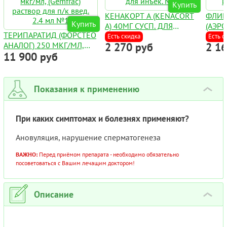
Купить
КЕНАКОРТ А (KENACORT
ФЛИК
Купить
A) 40МГ СУСП. ДЛЯ
(АЭРО
ТЕРИПАРАТИД (ФОРСТЕО
ИНЪЕК. №1
120 Д
Есть скидка
Есть с
АНАЛОГ) 250 МКГ/МЛ,
2 270 руб
2 1
11 900 руб
(GEMFRAC) РАСТВОР ДЛЯ
П/К ВВЕД. 2.4 МЛ №1
Показания к применению
›
При каких симптомах и болезнях применяют?
Ановуляция, нарушение сперматогенеза
ВАЖНО:
Перед приёмом препарата - необходимо обязательно
посоветоваться с Вашим лечащим доктором!
Описание
›