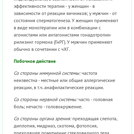
эффективности терапии - у женщин - в
зависимости от реакции яичников; у мужчин - от
состояния сперматогенеза. У женщин применяют
в виде монотерапии или в комбинации с
агонистами или антагонистами гонадотропин
рилизинг гормона (ГнРГ). У мужчин применяют
обычно в сочетании с чХГ.
Побочное действие
Со стороны иммунной системы:
частота
неизвестна - местные или общие аллергические
реакции, в т.ч. анафилактические реакции.
Со стороны нервной системы:
часто - головная
боль; нечасто - головокружение.
Со стороны органа зрения:
преходящая слепота,
диплопия, мидриаз, скотома, фотопсия,
преходящее помутнение стекловидного тела,