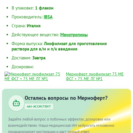
В упаковке:
1 флакон
Производитель:
IBSA
Страна:
Италия
Действующее вещество:
Менотропины
Форма выпуска:
Лиофилизат для приготовления
раствора для в/м и п/к введения
Доставим:
Завтра
Дозировки:
Мериоферт лиофилизат 75 МЕ
ФСГ + 75 МЕ ЛГ №1
Остались вопросы по Мериоферт?
AI-АССИСТЕНТ
Задайте любой вопрос о побочных эффектах, дозировке или
взаимодействиях. Наша медицинская ИИ нейросеть мгновенно
проанализирует инструкции и даст точный ответ.