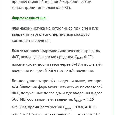
предшествующей терапией хорионическим
гонадотропином человека (чХГ).
Фармакокинетика
Фармакокинетика менотропинов при в/м и п/к
введении изучалась отдельно для каждого
компонента средства.
Был установлен фармакокинетический профиль
ФСГ, входящего в состав средства. C
ФСГ в
max
плазме крови достигается через 6-48 ч после в/м
введения и через 6-36 ч после п/к введения.
Биодоступность при п/к введении выше, чем при
в/м. Значения фармакокинетических показателей
ФСГ, полученные после в/м и п/к введения в дозе
300 ME, составили: в/м введение: C
= 4.15
max
мМЕ/мл, время достижения C
= 18 ч, AUC =
max
320.1 мМЕ/мл ч; п/к введение: C
= 5.62 мМЕ/