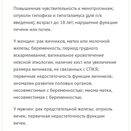
Повышенная чувствительность к менотропинам;
опухоли гипофиза и гипоталамуса (для п/к
введения); возраст до 18 лет; нарушение функции
печени или почек.
У женщин: рак яичников, матки или молочной
железы; беременность; период грудного
вскармливания; вагинальное кровотечение
неясной этиологии; наличие кист или увеличение
размера яичников, не связанных с СПКЯ;
первичная недостаточность функции яичников;
аномалии развития половых органов,
несовместимые с беременностью; миома матки,
несовместимая с беременностью.
У мужчин: рак предстательной железы; опухоль
яичек; первичная недостаточность функции
яичек.