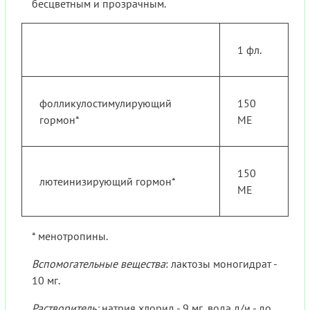
бесцветным и прозрачным.
1 фл.
фолликулостимулирующий
150
гормон*
МЕ
150
лютеинизирующий гормон*
МЕ
* менотропины.
Вспомогательные вещества
: лактозы моногидрат -
10 мг.
Растворитель:
натрия хлорид - 9 мг, вода д/и - до