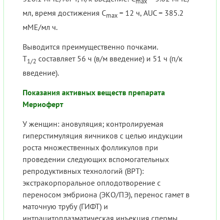
max
мл, время достижения C
= 12 ч, AUC = 385.2
max
мМЕ/мл ч.
Выводится преимущественно почками.
T
составляет 56 ч (в/м введение) и 51 ч (п/к
1/2
введение).
Показания активных веществ препарата
Мериоферт
У женщин: ановуляция; контролируемая
гиперстимуляция яичников с целью индукции
роста множественных фолликулов при
проведении следующих вспомогательных
репродуктивных технологий (ВРТ):
экстракорпоральное оплодотворение с
переносом эмбриона (ЭКО/ПЭ), перенос гамет в
маточную трубу (ГИФТ) и
интрацитоплазматическая инъекция спермы