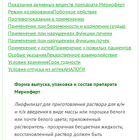
Показания активных веществ препарата Мериоферт
Режим дозирования
Побочное действие
Противопоказания к применению
Применение при беременности и кормлении грудью
Применение при нарушениях функции печени
Применение при нарушениях функции почек
Применение у детей
Применение у пожилых пациентов
Особые указания
Лекарственное взаимодействие
Условия хранения
Срок годности
Условия отпуска из аптек
АНАЛОГИ
Форма выпуска, упаковка и состав препарата
Мериоферт
Лиофилизат для приготовления раствора для в/м
и п/к введения
в виде массы или порошка белого
или почти белого цвета; приложенный
растворитель - прозрачная бесцветная жидкость;
восстановленный раствор должен быть