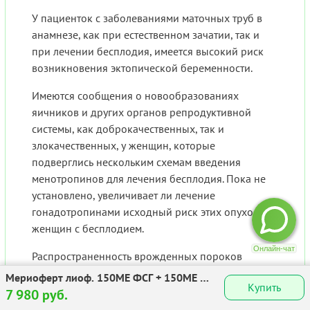
У пациенток с заболеваниями маточных труб в
анамнезе, как при естественном зачатии, так и
при лечении бесплодия, имеется высокий риск
возникновения эктопической беременности.
Имеются сообщения о новообразованиях
яичников и других органов репродуктивной
системы, как доброкачественных, так и
злокачественных, у женщин, которые
подверглись нескольким схемам введения
менотропинов для лечения бесплодия. Пока не
установлено, увеличивает ли лечение
гонадотропинами исходный риск этих опухолей у
женщин с бесплодием.
Распространенность врожденных пороков
развития плода при использовании ВРТ
Мериоферт лиоф. 150МЕ ФСГ + 150МЕ ЛГ
Купить
несколько выше, чем при естественном зачатии.
№1
7 980 руб.
Считается, что это может быть связано с