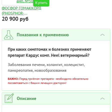
Купить
ФОСФОР ГОМАККОРД
(PHOSPHOR-
20 900 руб
HOMACCORD) ДЛЯ СОБАК
АМП. №50
Показания к применению
›
При каких симптомах и болезнях применяют
препарат Кардус комп. Heel ветеринарный?
Заболевания печени, холангит, холецистит,
панкреопатия, новообразования
ВАЖНО:
Перед приёмом препарата - необходимо обязательно
посоветоваться с Вашим лечащим доктором!
Описание
›