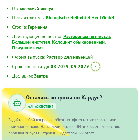
В упаковке:
5 ампул
Производитель:
Biologische Heilmittel Heel GmbH
Страна:
Германия
Действующее вещество:
Расторопша пятнистая
,
Большой чистотел
,
Колоцинт обыкновенный
,
Плаунное семя
Форма выпуска:
Раствор для инъекций
Срок годности:
до 08.2029, 09.2029
?
Доставим:
Завтра
Остались вопросы по Кардус?
AI-АССИСТЕНТ
Задайте любой вопрос о побочных эффектах, дозировке или
взаимодействиях. Наша медицинская ИИ нейросеть мгновенно
проанализирует инструкции и даст точный ответ.