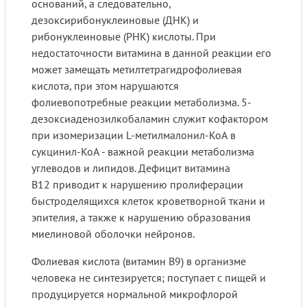
оснований, а следовательно,
дезоксирибонуклеиновые (ДНК) и
рибонуклеиновые (РНК) кислоты. При
недостаточности витамина в данной реакции его
может замещать метилтетрагидрофолиевая
кислота, при этом нарушаются
фолиевопотребные реакции метаболизма. 5-
дезоксиаденозилкобаламин служит кофактором
при изомеризации L-метилмалонил-КоА в
сукцинил-КоА - важной реакции метаболизма
углеводов и липидов. Дефицит витамина
В12 приводит к нарушению пролиферации
быстроделящихся клеток кроветворной ткани и
эпителия, а также к нарушению образования
миелиновой оболочки нейронов.
Фолиевая кислота (витамин В9) в организме
человека не синтезируется; поступает с пищей и
продуцируется нормальной микрофлорой