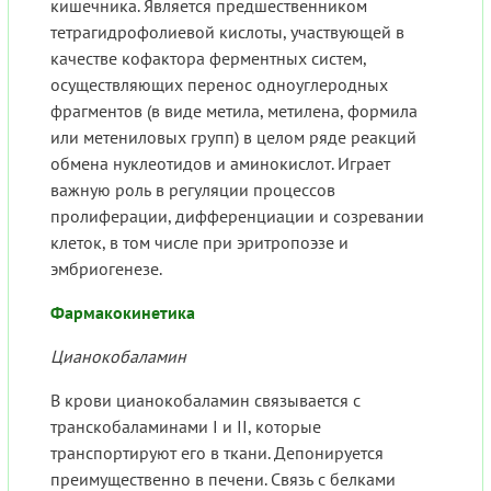
кишечника. Является предшественником
тетрагидрофолиевой кислоты, участвующей в
качестве кофактора ферментных систем,
осуществляющих перенос одноуглеродных
фрагментов (в виде метила, метилена, формила
или метениловых групп) в целом ряде реакций
обмена нуклеотидов и аминокислот. Играет
важную роль в регуляции процессов
пролиферации, дифференциации и созревании
клеток, в том числе при эритропоэзе и
эмбриогенезе.
Фармакокинетика
Цианокобаламин
В крови цианокобаламин связывается с
транскобаламинами I и II, которые
транспортируют его в ткани. Депонируется
преимущественно в печени. Связь с белками