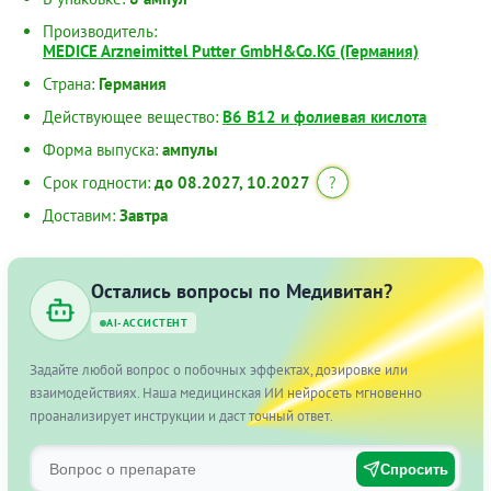
Производитель:
MEDICE Arzneimittel Putter GmbH&Co.KG (Германия)
Страна:
Германия
Действующее вещество:
В6 В12 и фолиевая кислота
Форма выпуска:
ампулы
Срок годности:
до 08.2027, 10.2027
?
Доставим:
Завтра
Остались вопросы по Медивитан?
AI-АССИСТЕНТ
Задайте любой вопрос о побочных эффектах, дозировке или
взаимодействиях. Наша медицинская ИИ нейросеть мгновенно
проанализирует инструкции и даст точный ответ.
Спросить