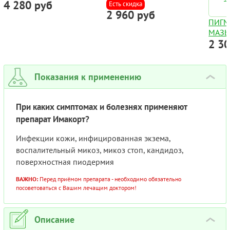
4 280 руб
(КРЕМ) :: FLONIDA 5%
Есть скидка
2 960 руб
ТУБА 10Г
ПИГМ
МАЗЬ
2 3
PSORA
РАСТ
КОМП
ТЕРАП
Показания к применению
›
ВИТИ
При каких симптомах и болезнях применяют
препарат Имакорт?
Инфекции кожи, инфицированная экзема,
воспалительный микоз, микоз стоп, кандидоз,
поверхностная пиодермия
ВАЖНО:
Перед приёмом препарата - необходимо обязательно
посоветоваться с Вашим лечащим доктором!
Описание
›