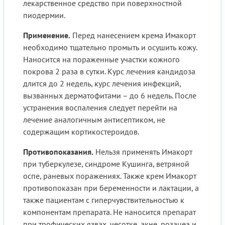
лекарственное средство при поверхностной
пиодермии.
Применение.
Перед нанесением крема Имакорт
необходимо тщательно промыть и осушить кожу.
Наносится на пораженные участки кожного
покрова 2 раза в сутки. Курс лечения кандидоза
длится до 2 недель, курс лечения инфекций,
вызванных дерматофитами – до 6 недель. После
устранения воспаления следует перейти на
лечение аналогичным антисептиком, не
содержащим кортикостероидов.
Противопоказания.
Нельзя применять Имакорт
при туберкулезе, синдроме Кушинга, ветряной
оспе, раневых поражениях. Также крем Имакорт
противопоказан при беременности и лактации, а
также пациентам с гиперчувствительностью к
компонентам препарата. Не наносится препарат
при трофических язвах, чесотке, акне, розацеа и