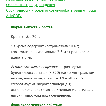
Особенные предупреждения
Срок годности и условия хранения
Категория отпуска
АНАЛОГИ
Форма выпуска и состав
Крем, в тубе 20 г.
1 г крема содержит клотримазола 10 мг;
гексамидина диизетионата 2,5 мг; преднизолона
ацетата 5 мг.
Вспомогательные вещества:
натрия эдетат;
бутилгидроксианизол (E 320) масло минеральное
легкое; диметикон; гликоль-ПЭГ-6-ПЭГ-32-
стеарат лаурилмакроголглицериды;
октилдодеканол; кислота лимонная моногидрат,
натрия гидроксид вода очищенная.
Фармакологическое действие