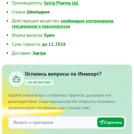
Производитель:
Spirig Pharma Ltd.
Страна:
Швейцария
Действующее вещество:
комбинация клотримазола
,
гексамидина и преднизолона
Форма выпуска:
Крем
Срок годности:
до 11.2026
Доставим:
Завтра
Остались вопросы по Имакорт?
AI-АССИСТЕНТ
Задайте любой вопрос о побочных эффектах, дозировке или
взаимодействиях. Наша медицинская ИИ нейросеть мгновенно
проанализирует инструкции и даст точный ответ.
Спросить