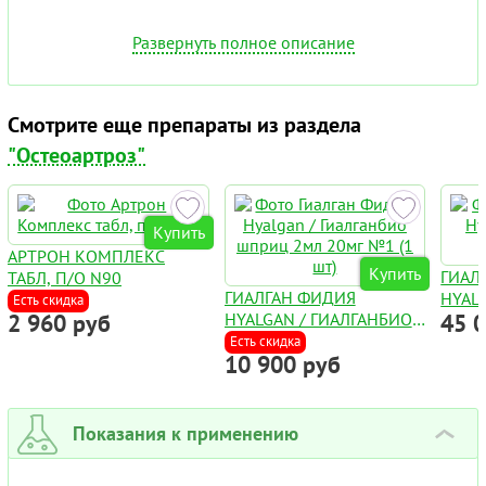
Развернуть полное описание
Смотрите еще препараты из раздела
"Остеоартроз"
Купить
АРТРОН КОМПЛЕКС
Купить
ГИАЛ
ТАБЛ, П/О N90
ГИАЛГАН ФИДИЯ
HYAL
Есть скидка
2 960 руб
HYALGAN / ГИАЛГАНБИО
45 
20МГ 
ШПРИЦ 2МЛ 20МГ №1 (1
Есть скидка
10 900 руб
ШТ)
Показания к применению
›