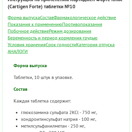
(Cartigen Forte) таблетки №10
Форма выпуска
Состав
Фармакологическое действие
Показания к применению
Противопоказания
Побочное действие
Режим дозирования
Беременность и период кормления грудью
Условия хранения
Срок годности
Категория отпуска
АНАЛОГИ
Форма выпуска
Таблетки, 10 штук в упаовке.
Состав
Каждая таблетка содержит:
глюкозамина сульфата 2KCl - 750 мг,
хондроитинсульфат натрия - 100 мг,
метилсульфанилметан - 250 мг,