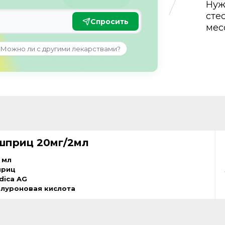
Нуж
сте
Спросить
мес
Можно ли с другими лекарствами?
 шприц 20мг/2мл
 мл
приц
dica AG
алуроновая кислота