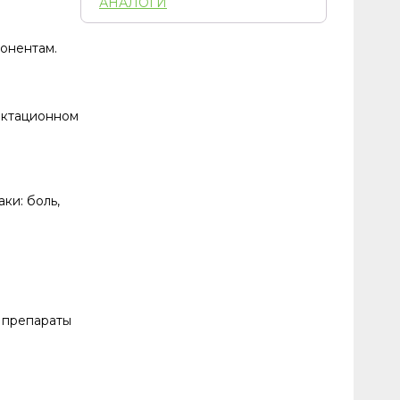
АНАЛОГИ
онентам.
актационном
ки: боль,
 препараты