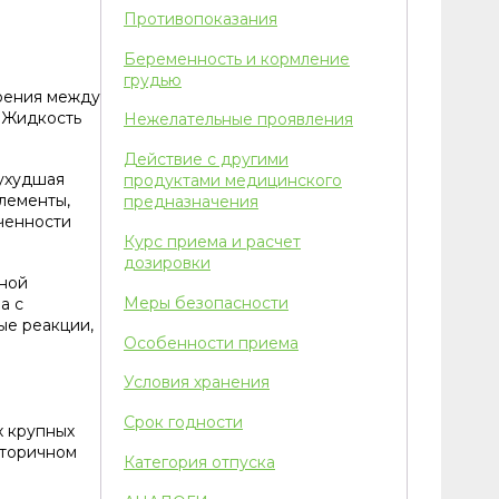
Противопоказания
Беременность и кормление
грудью
трения между
. Жидкость
Нежелательные проявления
Действие с другими
 ухудшая
продуктами медицинского
лементы,
предназначения
иченности
Курс приема и расчет
дозировки
вной
Меры безопасности
а с
ые реакции,
Особенности приема
Условия хранения
Срок годности
х крупных
вторичном
Категория отпуска