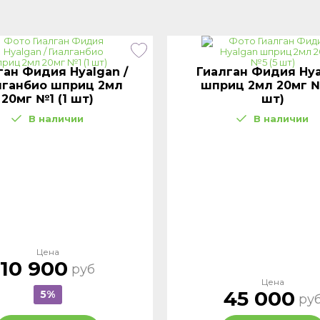
ган Фидия Hyalgan /
Гиалган Фидия Hya
лганбио шприц 2мл
шприц 2мл 20мг №
20мг №1 (1 шт)
шт)
В наличии
В наличии
Цена
10 900
руб
Цена
45 000
5%
ру