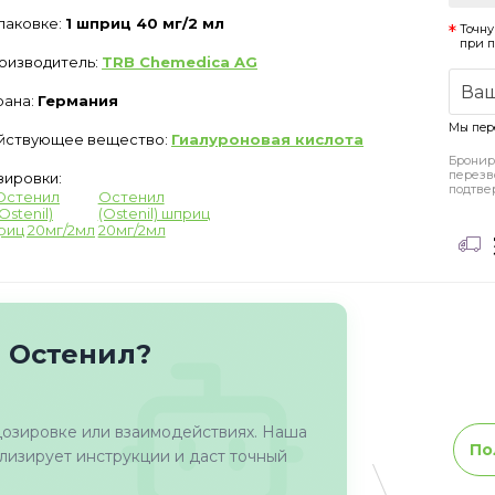
упаковке:
1 шприц 40 мг/2 мл
Точну
при 
оизводитель:
TRB Chemedica AG
рана:
Германия
Мы пер
йствующее вещество:
Гиалуроновая кислота
Бронир
перезв
зировки:
подтве
Остенил
(Ostenil) шприц
20мг/2мл
о Остенил?
дозировке или взаимодействиях. Наша
По
изирует инструкции и даст точный