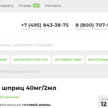
рмацевту
Отзывы
Контакты
639
+7 (495) 843-38-75
8 (800) 707
Москва и регионы РФ
Бесплатно с любых теле
лезни, например "подагра"
ЕНИЕ
АНГИОПРОТЕКТОР
АНТИБИОТИКИ
БИОГЕННЫ
nil Plus) шприц 40мг/2мл
s) шприц 40мг/2мл
В наличии
цена
12
рма выпуска:
готовый шприц