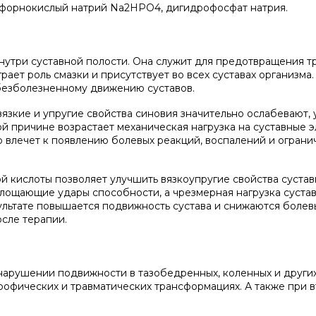
осфорнокислый натрий Na2HPO4, дигидрофосфат натрия.
 внутри суставной полости. Она служит для предотвращения 
ает роль смазки и присутствует во всех суставах организма
безболезненному движению суставов.
язкие и упругие свойства синовия значительно ослабевают,
й причине возрастает механическая нагрузка на суставные э
о влечет к появлению болевых реакций, воспалений и огран
й кислоты позволяет улучшить вязкоупругие свойства суста
лощающие удары способности, а чрезмерная нагрузка сустав
льтате повышается подвижность сустава и снижаются болев
сле терапии.
нарушении подвижности в тазобедренных, коленных и други
рофических и травматических трансформациях. А также при 