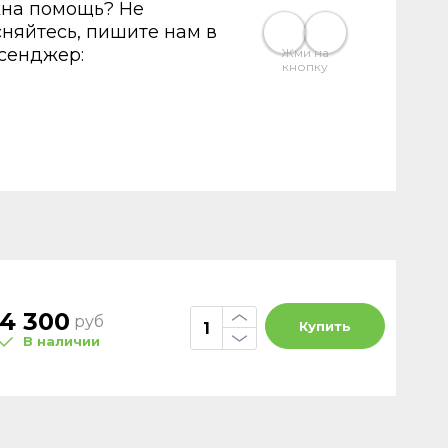
на помощь? Не
сняйтесь, пишите нам в
сенджер:
Жми на
кнопку
4 300
руб
Купить
В наличии