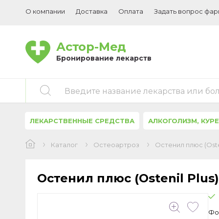
О компании
Доставка
Оплата
Задать вопрос фа
Астор-Мед
Бронирование лекарств
Введите название лекарства или бо
ЛЕКАРСТВЕННЫЕ СРЕДСТВА
АЛКОГОЛИЗМ, КУР
Каталог
Остеоартроз
Остенил плюс (Oste
Остенил плюс
(Ostenil Plu
Фо