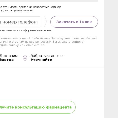
ю стоимость доставки назовет менеджер
подтверждении заказа
Заказать в 1 клик
езвоним и сами оформим ваш заказ
ование лекарства - НЕ обязывает Вас покупать препарат. Мы вам
оним, и ответим на все вопросы. И Вы сможете решить -
рдить заявку или отменить ее
Доставим:
Забрать из аптеки:
Завтра
Уточняйте
лучите консультацию фармацевта