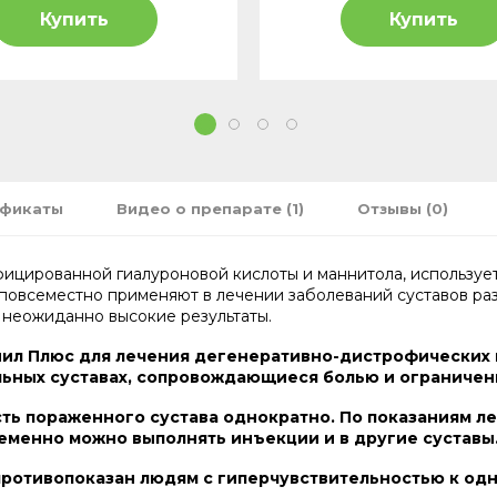
Купить
Купить
1
2
3
4
ификаты
Видео о препарате (1)
Отзывы (0)
ицированной гиалуроновой кислоты и маннитола, использует
повсеместно применяют в лечении заболеваний суставов ра
 неожиданно высокие результаты.
нил Плюс для лечения дегенеративно-дистрофических 
льных суставах, сопровождающиеся болью и ограниче
ть пораженного сустава однократно. По показаниям л
еменно можно выполнять инъекции и в другие суставы
ротивопоказан людям с гиперчувствительностью к одно