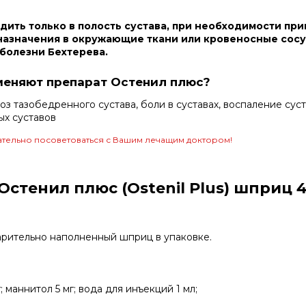
дить только в полость сустава, при необходимости при
назначения в окружающие ткани или кровеносные сосу
 болезни Бехтерева.
меняют препарат Остенил плюс?
троз тазобедренного сустава, боли в суставах, воспаление су
ых суставов
тельно посоветоваться с Вашим лечащим доктором!
стенил плюс (Ostenil Plus) шприц 
арительно наполненный шприц в упаковке.
; маннитол 5 мг; вода для инъекций 1 мл;