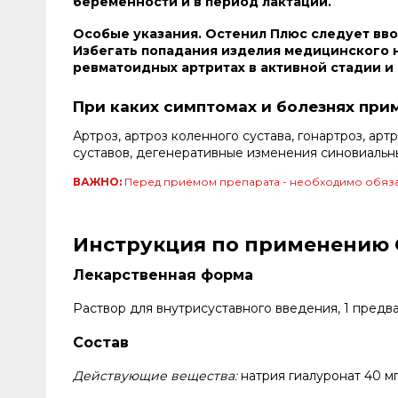
беременности и в период лактации.
Особые указания. Остенил Плюс следует вво
Избегать попадания изделия медицинского 
ревматоидных артритах в активной стадии и
При каких симптомах и болезнях при
Артроз, артроз коленного сустава, гонартроз, ар
суставов, дегенеративные изменения синовиальн
ВАЖНО:
Перед приёмом препарата - необходимо обяза
Инструкция по применению О
Лекарственная форма
Раствор для внутрисуставного введения, 1 предв
Состав
Действующие вещества:
натрия гиалуронат 40 мг