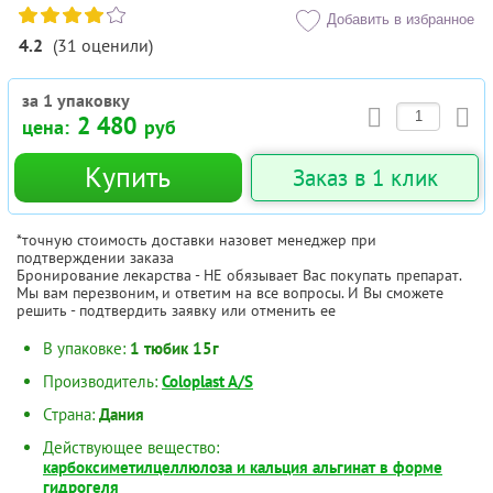
Добавить в избранное
4.2
(
31
оценили
)
за 1 упаковку
2 480
цена:
руб
Купить
Заказ в 1 клик
*точную стоимость доставки назовет менеджер при
подтверждении заказа
Бронирование лекарства - НЕ обязывает Вас покупать препарат.
Мы вам перезвоним, и ответим на все вопросы. И Вы сможете
решить - подтвердить заявку или отменить ее
В упаковке:
1 тюбик 15г
Производитель:
Coloplast A/S
Страна:
Дания
Действующее вещество:
карбоксиметилцеллюлоза и кальция альгинат в форме
гидрогеля