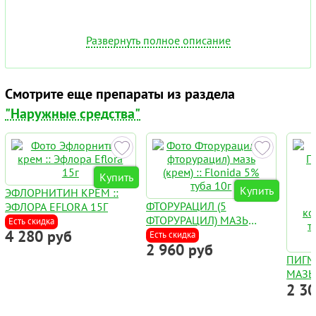
Развернуть полное описание
Смотрите еще препараты из раздела
"Наружные средства"
Купить
Купить
ЭФЛОРНИТИН КРЕМ ::
ФТОРУРАЦИЛ (5
ЭФЛОРА EFLORA 15Г
ФТОРУРАЦИЛ) МАЗЬ
Есть скидка
4 280 руб
(КРЕМ) :: FLONIDA 5%
Есть скидка
2 960 руб
ТУБА 10Г
ПИГМ
МАЗЬ
2 3
PSORA
РАСТ