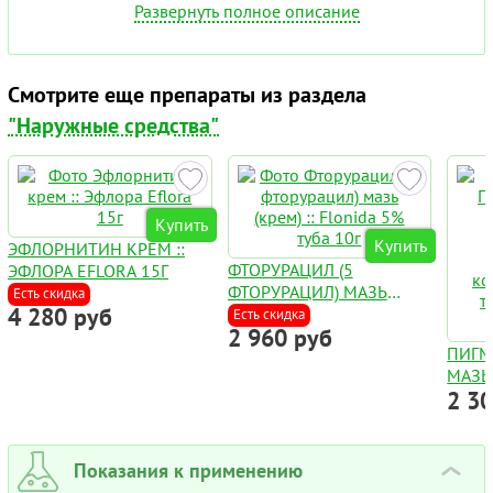
Развернуть полное описание
Смотрите еще препараты из раздела
"Наружные средства"
Купить
Купить
ЭФЛОРНИТИН КРЕМ ::
ФТОРУРАЦИЛ (5
ЭФЛОРА EFLORA 15Г
ФТОРУРАЦИЛ) МАЗЬ
Есть скидка
4 280 руб
(КРЕМ) :: FLONIDA 5%
Есть скидка
2 960 руб
ТУБА 10Г
ПИГМ
МАЗЬ
2 3
PSORA
РАСТ
КОМП
ТЕРАП
Показания к применению
›
ВИТИ