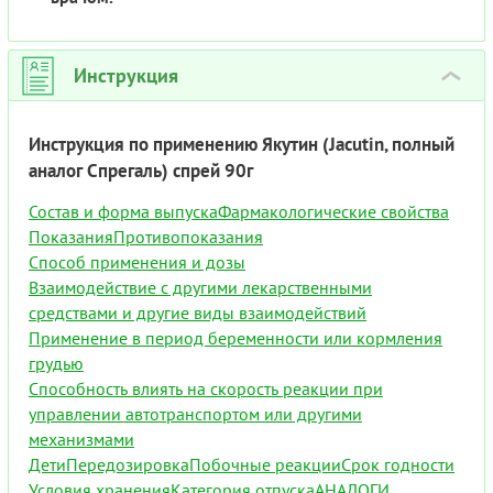
Инструкция
›
Инструкция по применению Якутин (Jacutin, полный
аналог Спрегаль) спрей 90г
Состав и форма выпуска
Фармакологические свойства
Показания
Противопоказания
Способ применения и дозы
Взаимодействие с другими лекарственными
средствами и другие виды взаимодействий
Применение в период беременности или кормления
грудью
Способность влиять на скорость реакции при
управлении автотранспортом или другими
механизмами
Дети
Передозировка
Побочные реакции
Срок годности
Условия хранения
Категория отпуска
АНАЛОГИ