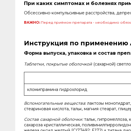
При каких симптомах и болезнях при
Обсессивно-компульсивные расстройства, депресс
ВАЖНО:
Перед приёмом препарата - необходимо обяза
Инструкция по применению 
Форма выпуска, упаковка и состав пре
Таблетки, покрытые оболочкой
(сахарной) светло
кломипрамина гидрохлорид
Вспомогательные вещества
: лактозы моногидра
стеариновая кислота, тальк, магния стеарат, глиц
Состав сахарной оболочки:
тальк, гипромеллоза,
сахароза кристаллическая, поливинилпирролидон
железа оксид желтый [СI77492; E172) + титана дио