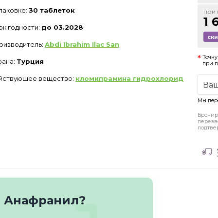
упаковке:
30 таблеток
при 
1 
ок годности:
до 03.2028
ск
оизводитель:
Abdi Ibrahim Ilac San
Точну
рана:
Турция
при 
йствующее вещество:
кломипрамина гидрохлорид
Мы пер
Бронир
перезв
подтве
о Анафранил?