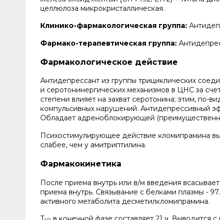
целлюлоза микрокристаллическая.
Клинико-фармакологическая группа:
Антидеп
Фармако-терапевтическая группа:
Антидепрес
Фармакологическое действие
Антидепрессант из группы трициклических соеди
и серотонинергических механизмов в ЦНС за сче
степени влияет на захват серотонина; этим, по-в
компульсивных нарушений. Антидепрессивный эфф
Обладает адреноблокирующей (преимущественн
Психостимулирующее действие кломипрамина выр
слабее, чем у амитриптилина.
Фармакокинетика
После приема внутрь или в/м введения всасывает
приема внутрь. Связывание с белками плазмы - 97.
активного метаболита десметилкломипрамина.
T
в конечной фазе составляет 21 ч. Выводится с