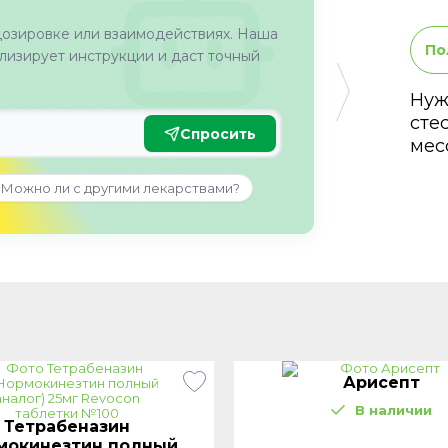
дозировке или взаимодействиях. Наша
По
изирует инструкции и даст точный
Нуж
сте
Спросить
мес
Можно ли с другими лекарствами?
Арисепт
В наличии
Тетрабеназин
мокинезтин полный