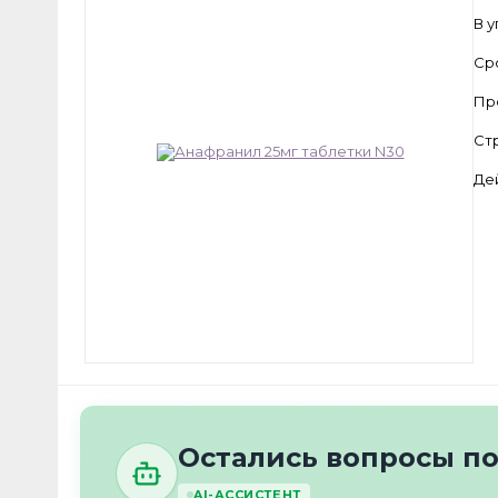
В 
Ср
Пр
Ст
Де
Остались вопросы п
AI-АССИСТЕНТ