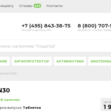
рмацевту
Отзывы
Контакты
639
+7 (495) 843-38-75
8 (800) 707
Москва и регионы РФ
Бесплатно с любых теле
лезни, например "подагра"
ЕНИЕ
АНГИОПРОТЕКТОР
АНТИБИОТИКИ
БИОГЕННЫ
летки N30
N30
В наличии
цена
1 
рма выпуска:
Таблетки