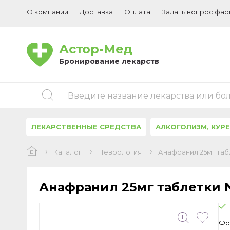
О компании
Доставка
Оплата
Задать вопрос фа
Астор-Мед
Бронирование лекарств
Введите название лекарства или бо
ЛЕКАРСТВЕННЫЕ СРЕДСТВА
АЛКОГОЛИЗМ, КУР
Каталог
Неврология
Анафранил 25мг таб
Анафранил 25мг таблетки 
Фо