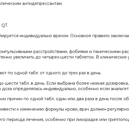
клическим антидепрессантам;
 QT.
ируется индивидуально врачом. Основное правило заключает
мпульсивными расстройствами, фобиями и паническими расс
епенно увеличить до четырех-шести таблеток. В клинических
 по одной табл. от одного до трех раз в день.
о шести табл. в день. Если выбрана более низкая дозировка,
бы доза определялась индивидуально, особенно если анальг
ких причин по одной табл. один или два раза в день после 
ивести к изменению формулы крови, врач должен регулярно 
го периода лечения, особенно при лихорадке или гриппопо