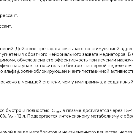
рессант.
сант.
нений. Действие препарата связывают со стимуляцией адре
т угнетения обратного нейронального захвата медиаторов. В
идимому, обусловлена его эффективность при лечении навязч
ект наступает относительно быстро (на первой неделе лече
о альфа
), холиноблокирующей и антигистаминной активност
1
ажено в меньшей степени, чем у имипрамина, а седативный
ся быстро и полностью. C
в плазме достигается через 1.5-4
max
6%. V
- 12 л. Подвергается интенсивному метаболизму с об
d
 мочой в виде метаболитов и неизмененного вещества, через