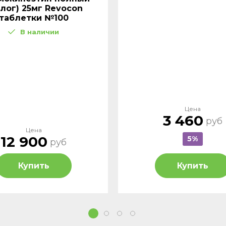
лог) 25мг Revocon
таблетки №100
В наличии
Цена
3 460
руб
Цена
12 900
5%
руб
Купить
Купить
1
2
3
4