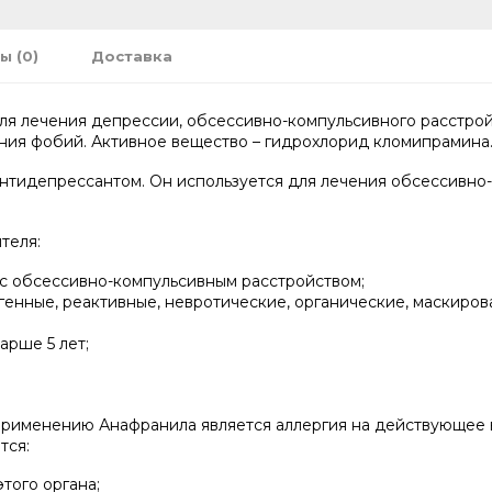
ы (0)
Доставка
ля лечения депрессии, обсессивно-компульсивного расстрой
чения фобий. Активное вещество – гидрохлорид кломипрамина
антидепрессантом. Он используется для лечения обсессивно
теля:
 с обсессивно-компульсивным расстройством;
генные, реактивные, невротические, органические, маскиров
арше 5 лет;
рименению Анафранила является аллергия на действующее 
тся:
того органа;