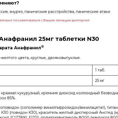
меняют?
ия, энурез, панические расстройства, панические атаки
тельно посоветоваться с Вашим лечащим доктором!
Анафранил 25мг таблетки N30
®
парата Анафранил
-желтого цвета, круглые, двояковыпуклые.
1 таб.
25 мг
т, крахмал кукурузный, кремния диоксид коллоидный безводн
ерол 85%.
 коповидон (сополимер винилпирролидон/винилацетат), титан
 К30 (повидон K30), краситель желтый дисперсный Анстед (к
ксид [CI77891; Е171]), полиэтиленгликоль 8000 (макрогол 800