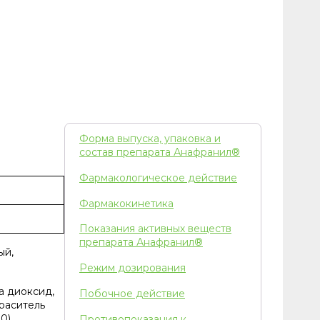
Форма выпуска, упаковка и
состав препарата Анафранил®
Фармакологическое действие
Фармакокинетика
Показания активных веществ
препарата Анафранил®
ый,
Режим дозирования
а диоксид,
Побочное действие
раситель
0),
Противопоказания к