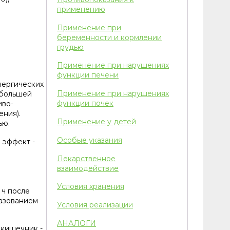
применению
Применение при
беременности и кормлении
грудью
Применение при нарушениях
функции печени
нергических
Применение при нарушениях
 большей
функции почек
иво-
ния).
Применение у детей
ью.
Особые указания
 эффект -
Лекарственное
взаимодействие
Условия хранения
 ч после
разованием
Условия реализации
АНАЛОГИ
 кишечник -