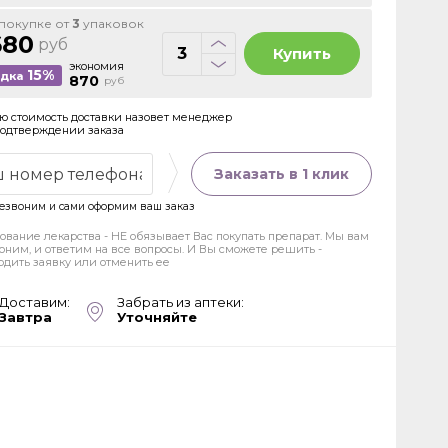
покупке от
3
упаковок
680
руб
Купить
экономия
15%
идка
870
руб
ю стоимость доставки назовет менеджер
подтверждении заказа
Заказать в 1 клик
езвоним и сами оформим ваш заказ
ование лекарства - НЕ обязывает Вас покупать препарат. Мы вам
оним, и ответим на все вопросы. И Вы сможете решить -
рдить заявку или отменить ее
Доставим:
Забрать из аптеки:
Завтра
Уточняйте