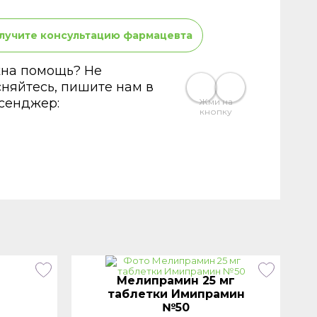
лучите консультацию фармацевта
на помощь? Не
сняйтесь, пишите нам в
сенджер:
Жми на
кнопку
Мелипрамин 25 мг
таблетки Имипрамин
№50