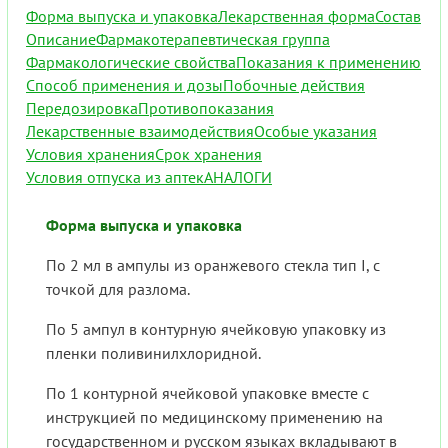
Форма выпуска и упаковка
Лекарственная форма
Состав
Описание
Фармакотерапевтическая группа
Фармакологические свойства
Показания к применению
Способ применения и дозы
Побочные действия
Передозировка
Противопоказания
Лекарственные взаимодействия
Особые указания
Условия хранения
Срок хранения
Условия отпуска из аптек
АНАЛОГИ
Форма выпуска и упаковка
По 2 мл в ампулы из оранжевого стекла тип I, с
точкой для разлома.
По 5 ампул в контурную ячейковую упаковку из
пленки поливинилхлоридной.
По 1 контурной ячейковой упаковке вместе с
инструкцией по медицинскому применению на
государственном и русском языках вкладывают в