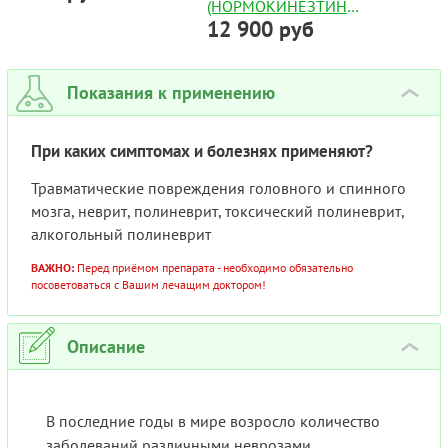
(НОРМОКИНЕЗТИН
12 900 руб
ПОЛНЫЙ АНАЛОГ) 25МГ
REVOCON ТАБЛЕТКИ
№100
Показания к применению
›
При каких симптомах и болезнях применяют?
Травматические повреждения головного и спинного
мозга, неврит, полиневрит, токсический полиневрит,
алкогольный полиневрит
ВАЖНО:
Перед приёмом препарата - необходимо обязательно
посоветоваться с Вашим лечащим доктором!
Описание
›
В последние годы в мире возросло количество
заболеваний различными неврозами.