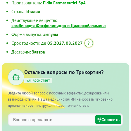
Производитель:
Fidia Farmaceutici SpA
Страна:
Италия
Действующее вещество:
комбинация Фосфолипидов и Цианокобаламина
Форма выпуска:
ампулы
Срок годности:
до 05.2027, 08.2027
?
Доставим:
Завтра
Остались вопросы по Трикортин?
AI-АССИСТЕНТ
Задайте любой вопрос о побочных эффектах, дозировке или
взаимодействиях. Наша медицинская ИИ нейросеть мгновенно
проанализирует инструкции и даст точный ответ.
Спросить