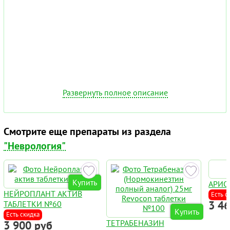
Развернуть полное описание
Смотрите еще препараты из раздела
"Неврология"
Купить
АРИС
НЕЙРОПЛАНТ АКТИВ
Есть с
3 4
ТАБЛЕТКИ №60
Купить
Есть скидка
ТЕТРАБЕНАЗИН
3 900 руб