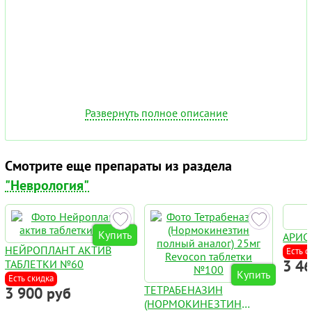
Развернуть полное описание
Смотрите еще препараты из раздела
"Неврология"
Купить
АРИС
НЕЙРОПЛАНТ АКТИВ
Есть с
3 4
ТАБЛЕТКИ №60
Купить
Есть скидка
ТЕТРАБЕНАЗИН
3 900 руб
(НОРМОКИНЕЗТИН