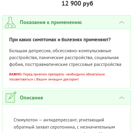
12 900 руб
ПОЛНЫЙ АНАЛОГ) 25МГ
REVOCON ТАБЛЕТКИ
№100
Показания к применению
›
При каких симптомах и болезнях применяют?
Большая депрессия, обсессивно-компульсивные
расстройства, панические расстройства, социальная
фобия, посттравматические стрессовые расстройства
ВАЖНО:
Перед приёмом препарата - необходимо обязательно
посоветоваться с Вашим лечащим доктором!
Описание
›
Стимулотон — антидепрессант, угнетающий
обратный захват серотонина, с незначительным