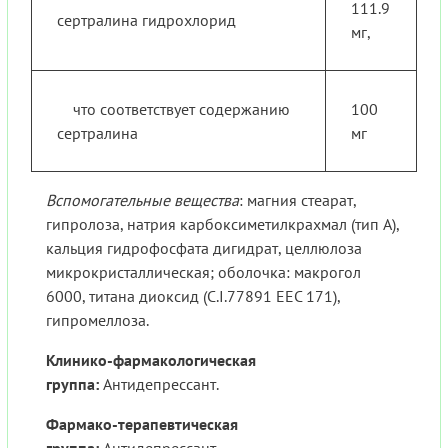
111.9
сертралина гидрохлорид
мг,
что соответствует содержанию
100
сертралина
мг
Вспомогательные вещества
: магния стеарат,
гипролоза, натрия карбоксиметилкрахмал (тип А),
кальция гидрофосфата дигидрат, целлюлоза
микрокристаллическая; оболочка: макрогол
6000, титана диоксид (C.I.77891 EEC 171),
гипромеллоза.
Клинико-фармакологическая
группа:
Антидепрессант.
Фармако-терапевтическая
группа:
Антидепрессант.