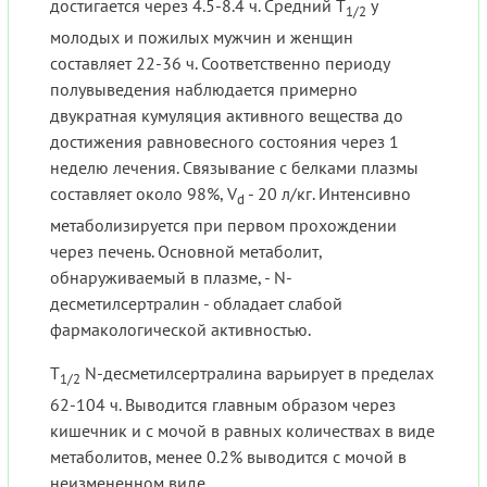
достигается через 4.5-8.4 ч. Средний T
у
1/2
молодых и пожилых мужчин и женщин
составляет 22-36 ч. Соответственно периоду
полувыведения наблюдается примерно
двукратная кумуляция активного вещества до
достижения равновесного состояния через 1
неделю лечения. Связывание с белками плазмы
составляет около 98%, V
- 20 л/кг. Интенсивно
d
метаболизируется при первом прохождении
через печень. Основной метаболит,
обнаруживаемый в плазме, - N-
десметилсертралин - обладает слабой
фармакологической активностью.
T
N-десметилсертралина варьирует в пределах
1/2
62-104 ч. Выводится главным образом через
кишечник и с мочой в равных количествах в виде
метаболитов, менее 0.2% выводится с мочой в
неизмененном виде.