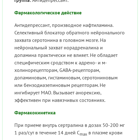
Фармакологическое действие
Антидепрессант, производное нафтиламина.
Селективный блокатор обратного нейронального
захвата серотонина в головном мозге. На
нейрональный захват норадреналина и
допамина практически не влияет. Не обладает
специфическим сродством к адрено- и м-
холинорецепторам, GABA-рецепторам,
допаминовым, гистаминовым, серотониновым
или бензодиазепиновым рецепторам. Не
ингибирует МАО. Вызывает анорексию,
эффективен при навязчивых состояниях.
Фармакокинетика
При приеме внутрь сертралина в дозах 50-200 мг
1 раз/сут в течение 14 дней C
в плазме крови
max