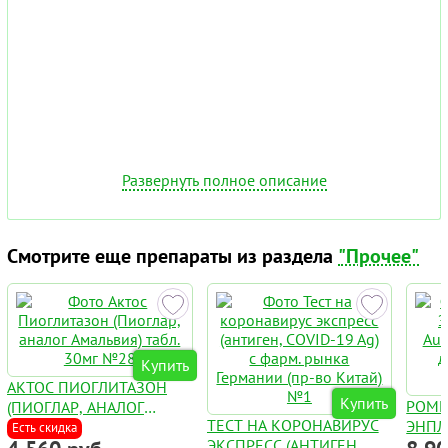
Развернуть полное описание
Смотрите еще препараты из раздела
"Прочее"
Купить
АКТОС ПИОГЛИТАЗОН
Купить
РОМ
(ПИОГЛАР, АНАЛОГ
ТЕСТ НА КОРОНАВИРУС
ЭНПЛ
АМАЛЬВИЯ) ТАБЛ. 30МГ
Есть скидка
ЭКСПРЕСС (АНТИГЕН,
AUGP
№28