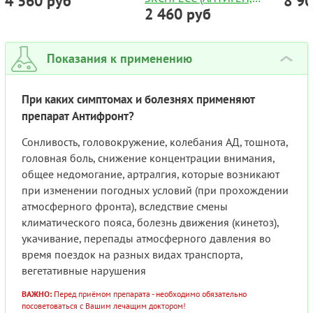
4 560 руб
8 9
2 460 руб
COVID-19 AG) С ФАРМ.
ДЛЯ 
РЫНКА ГЕРМАНИИ (ПР-
ФЛАК
ВО КИТАЙ) №1
Показания к применению
›
При каких симптомах и болезнях применяют
препарат Антифронт?
Сонливость, головокружение, колебания АД, тошнота,
головная боль, снижение концентрации внимания,
общее недомогание, артралгия, которые возникают
при изменении погодных условий (при прохождении
атмосферного фронта), вследствие смены
климатического пояса, болезнь движения (кинетоз),
укачивание, перепады атмосферного давления во
время поездок на разных видах транспорта,
вегетативные нарушения
ВАЖНО:
Перед приёмом препарата - необходимо обязательно
посоветоваться с Вашим лечащим доктором!