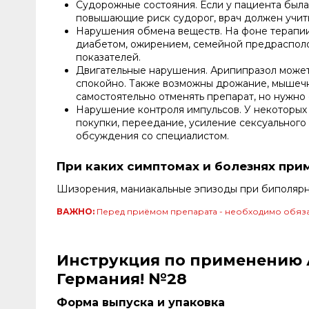
Судорожные состояния. Если у пациента была
повышающие риск судорог, врач должен учит
Нарушения обмена веществ. На фоне терапии 
диабетом, ожирением, семейной предрасполо
показателей.
Двигательные нарушения. Арипипразол может 
спокойно. Также возможны дрожание, мышечн
самостоятельно отменять препарат, но нужно 
Нарушение контроля импульсов. У некоторых 
покупки, переедание, усиление сексуального
обсуждения со специалистом.
При каких симптомах и болезнях при
Шизорения, маниакальные эпизоды при биполярно
ВАЖНО:
Перед приёмом препарата - необходимо обяза
Инструкция по применению А
Германия! №28
Форма выпуска и упаковка