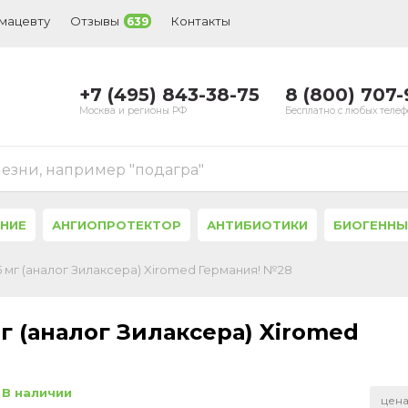
рмацевту
Отзывы
Контакты
639
+7 (495) 843-38-75
8 (800) 707
Москва и регионы РФ
Бесплатно с любых теле
лезни, например "подагра"
ЕНИЕ
АНГИОПРОТЕКТОР
АНТИБИОТИКИ
БИОГЕННЫ
 мг (аналог Зилаксера) Xiromed Германия! №28
г (аналог Зилаксера) Xiromed
В наличии
цена