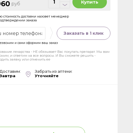
Купить
960
руб
ю стоимость доставки назовет менеджер
подтверждении заказа
Заказать в 1 клик
езвоним и сами оформим ваш заказ
ование лекарства - НЕ обязывает Вас покупать препарат. Мы вам
оним, и ответим на все вопросы. И Вы сможете решить -
рдить заявку или отменить ее
Доставим:
Забрать из аптеки:
Завтра
Уточняйте