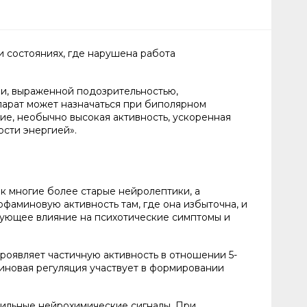
 состояниях, где нарушена работа
и, выраженной подозрительностью,
арат может назначаться при биполярном
ие, необычно высокая активность, ускоренная
ости энергией».
к многие более старые нейролептики, а
офаминовую активность там, где она избыточна, и
рующее влияние на психотические симптомы и
оявляет частичную активность в отношении 5-
иновая регуляция участвует в формировании
бильные нейрохимические сигналы. При