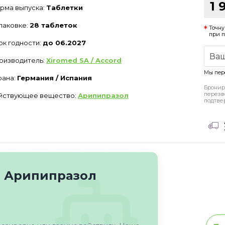
1 
рма выпуска:
Таблетки
упаковке:
28 таблеток
Точну
при 
ок годности:
до 06.2027
оизводитель:
Xiromed SA / Accord
Мы пер
рана:
Германия / Испания
Бронир
перезв
йствующее вещество:
Арипипразол
подтве
о Арипипразол