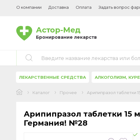
О компании
Доставка
Оплата
Задать вопрос фа
Астор-Мед
Бронирование лекарств
Введите название лекарства или бо
ЛЕКАРСТВЕННЫЕ СРЕДСТВА
АЛКОГОЛИЗМ, КУР
Каталог
Прочее
Арипипразол таблетки 15
Арипипразол таблетки 15 м
Германия! №28