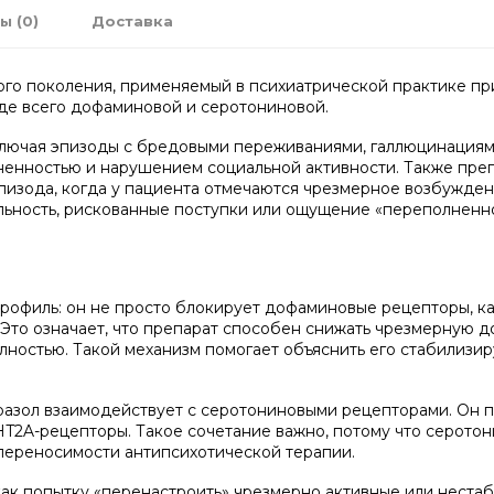
ы (0)
Доставка
го поколения, применяемый в психиатрической практике при
де всего дофаминовой и серотониновой.
лючая эпизоды с бредовыми переживаниями, галлюцинациям
ненностью и нарушением социальной активности. Также преп
эпизода, когда у пациента отмечаются чрезмерное возбужден
ельность, рискованные поступки или ощущение «переполненн
офиль: он не просто блокирует дофаминовые рецепторы, ка
 Это означает, что препарат способен снижать чрезмерную д
лностью. Такой механизм помогает объяснить его стабилизи
азол взаимодействует с серотониновыми рецепторами. Он пр
T2A-рецепторы. Такое сочетание важно, потому что серотон
 переносимости антипсихотической терапии.
как попытку «перенастроить» чрезмерно активные или неста