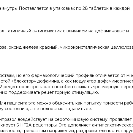
внутрь. Поставляется в упаковках по 28 таблеток в каждой.
л - атипичный антипсихотик с влиянием на дофаминовые и
оза, оксид железа красный, микрокристаллическая целлюлоза
ствам, но его фармакологический профиль отличается от мн
ростой «блокатор» дофамина, а как модулятор дофаминергиче
D2-рецепторов препарат способен снижать чрезмерную пере
тично поддерживать рецепторную стимуляцию.
ля пациента это можно объяснить как попытку привести раб
 состоянию, а не полностью подавить ее.
празол воздействует на серотониновую систему: проявляет
окирует 5-HT2A-рецепторы. Это дополняет антипсихотическо
ильности, тревожном напряжении, раздражительности, нару