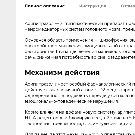
Полное описание
Инструкция
Отзыв
Арипипразол — антипсихотический препарат ново
нейромедиаторных систем головного мозга, преж
Основная область применения — шизофрения, вк
расстройством мышления, эмоциональной отстра
расстройстве I типа для лечения маниакального 
речь, сниженная потребность во сне, раздражит
Механизм действия
Арипипразол имеет особый фармакологический пр
действует как частичный агонист D2-рецепторов.
одновременно не подавлять передачу сигнала по
эмоционально-поведенческие нарушения.
Кроме влияния на дофаминовую систему, арипипр
HT1A-рецепторов и блокирующее действие на 5-H
настроения, тревожности, сна, импульсивности и
Для пациента этот механизм можно представить 