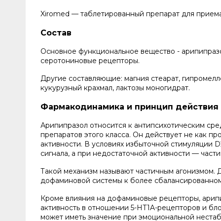
Xiromed — таблетированный препарат для приема 
Состав
Основное функциональное вещество - арипипразо
серотониновые рецепторы.
Другие составляющие: магния стеарат, гипромелл
кукурузный крахмал, лактозы моногидрат.
Фармакодинамика и принцип действия
Арипипразол относится к антипсихотическим сред
препаратов этого класса. Он действует не как п
активности. В условиях избыточной стимуляции 
сигнала, а при недостаточной активности — час
Такой механизм называют частичным агонизмом. Д
дофаминовой системы к более сбалансированному
Кроме влияния на дофаминовые рецепторы, арипи
активность в отношении 5-HT1A-рецепторов и бл
может иметь значение при эмоциональной нестаб