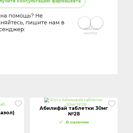
лучите консультацию фармацевта
на помощь? Не
сняйтесь, пишите нам в
сенджер:
Жми на
кнопку
Абилифай таблетки 30мг
азол)
№28
В наличии