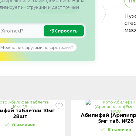
дозировке или взаимодействиях. Наша
По
изирует инструкции и даст точный
Нуж
сте
мес
Спросить
Можно ли с другими лекарствами?
ифай таблетки 10мг
Абилифай (Арипипр
28шт
5мг таб. №28
В наличии
В наличии