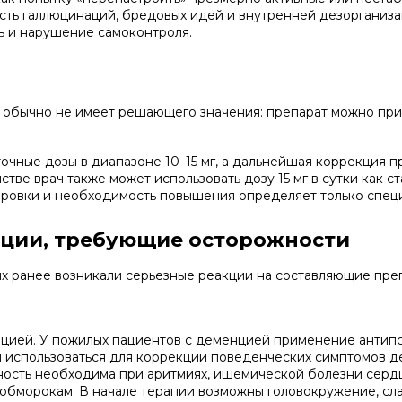
ть галлюцинаций, бредовых идей и внутренней дезорганиза
ь и нарушение самоконтроля.
обычно не имеет решающего значения: препарат можно приним
чные дозы в диапазоне 10–15 мг, а дальнейшая коррекция п
тве врач также может использовать дозу 15 мг в сутки как 
ровки и необходимость повышения определяет только специ
ации, требующие осторожности
ых ранее возникали серьезные реакции на составляющие пре
енцией. У пожилых пациентов с деменцией применение антип
 использоваться для коррекции поведенческих симптомов де
ость необходима при аритмиях, ишемической болезни серд
 обморокам. В начале терапии возможны головокружение, сл