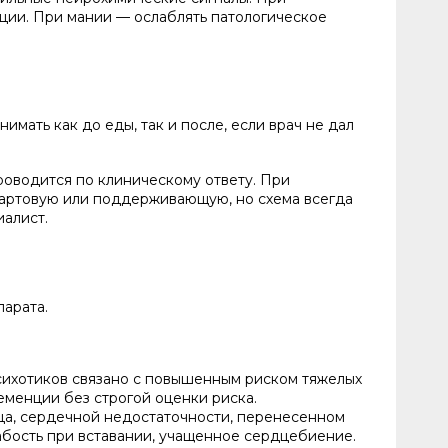
ции. При мании — ослаблять патологическое
ать как до еды, так и после, если врач не дал
роводится по клиническому ответу. При
стартовую или поддерживающую, но схема всегда
алист.
парата.
сихотиков связано с повышенным риском тяжелых
менции без строгой оценки риска.
ца, сердечной недостаточности, перенесенном
абость при вставании, учащенное сердцебиение.