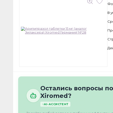
Фо
В 
Ср
Пр
Ст
Де
Остались вопросы п
Xiromed?
AI-АССИСТЕНТ