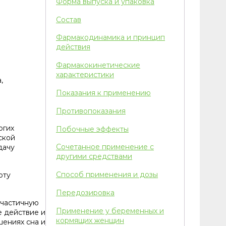
Форма выпуска и упаковка
Состав
Фармакодинамика и принцип
действия
Фармакокинетические
характеристики
,
Показания к применению
Противопоказания
огих
Побочные эффекты
ской
Сочетанное применение с
дачу
другими средствами
Способ применения и дозы
оту
Передозировка
 частичную
Применение у беременных и
е действие и
кормящих женщин
шениях сна и