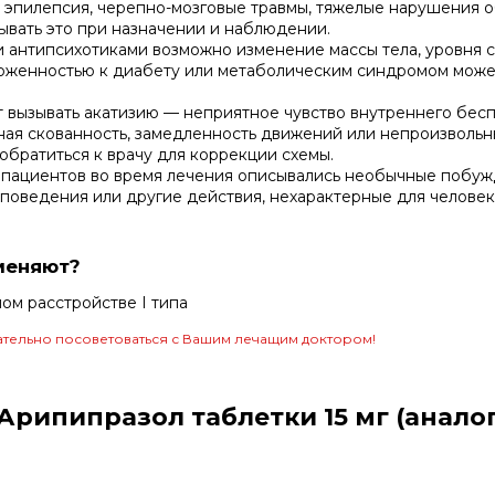
 эпилепсия, черепно-мозговые травмы, тяжелые нарушения о
ывать это при назначении и наблюдении.
антипсихотиками возможно изменение массы тела, уровня с
женностью к диабету или метаболическим синдромом может 
вызывать акатизию — неприятное чувство внутреннего бесп
ая скованность, замедленность движений или непроизвольны
обратиться к врачу для коррекции схемы.
пациентов во время лечения описывались необычные побужде
 поведения или другие действия, нехарактерные для челове
меняют?
м расстройстве I типа
тельно посоветоваться с Вашим лечащим доктором!
рипипразол таблетки 15 мг (аналог