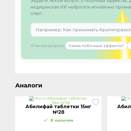
Задайте любой вопрос о побочных эффектах, 
медицинская ИИ нейросеть мгновенно проанал
ответ.
Какие побочные эффекты?
Частые вопросы:
Аналоги
Абилифай таблетки 15мг
Абил
№28
В наличии