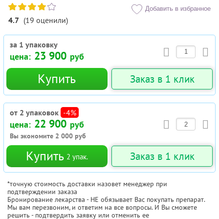
Добавить в избранное
4.7
(
19
оценили
)
за 1 упаковку
23 900
цена:
руб
Купить
Заказ в 1 клик
от 2 упаковок
-4%
22 900
цена:
руб
Вы экономите
2 000
руб
Купить
Заказ в 1 клик
2
упак.
*точную стоимость доставки назовет менеджер при
подтверждении заказа
Бронирование лекарства - НЕ обязывает Вас покупать препарат.
Мы вам перезвоним, и ответим на все вопросы. И Вы сможете
решить - подтвердить заявку или отменить ее