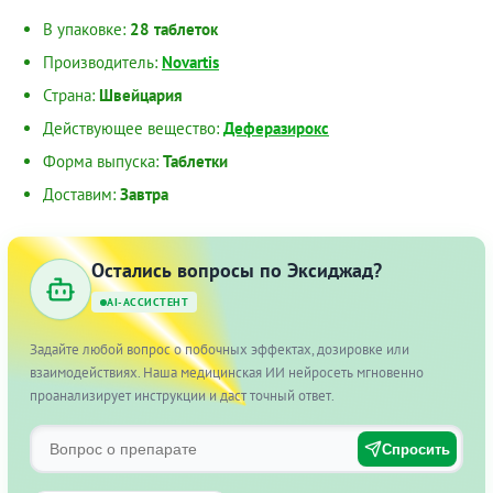
В упаковке:
28 таблеток
Производитель:
Novartis
Страна:
Швейцария
Действующее вещество:
Деферазирокс
Форма выпуска:
Таблетки
Доставим:
Завтра
Остались вопросы по Эксиджад?
AI-АССИСТЕНТ
Задайте любой вопрос о побочных эффектах, дозировке или
взаимодействиях. Наша медицинская ИИ нейросеть мгновенно
проанализирует инструкции и даст точный ответ.
Спросить