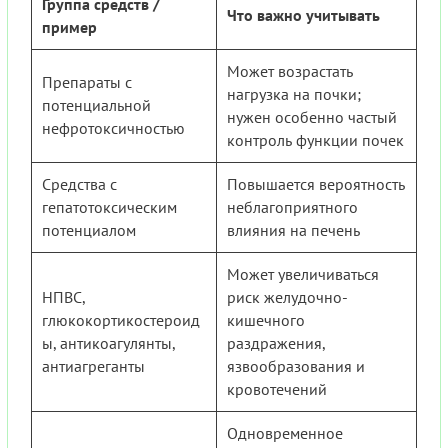
Группа средств /
Что важно учитывать
пример
Может возрастать
Препараты с
нагрузка на почки;
потенциальной
нужен особенно частый
нефротоксичностью
контроль функции почек
Средства с
Повышается вероятность
гепатотоксическим
неблагоприятного
потенциалом
влияния на печень
Может увеличиваться
НПВС,
риск желудочно-
глюкокортикостероид
кишечного
ы, антикоагулянты,
раздражения,
антиагреганты
язвообразования и
кровотечений
Одновременное