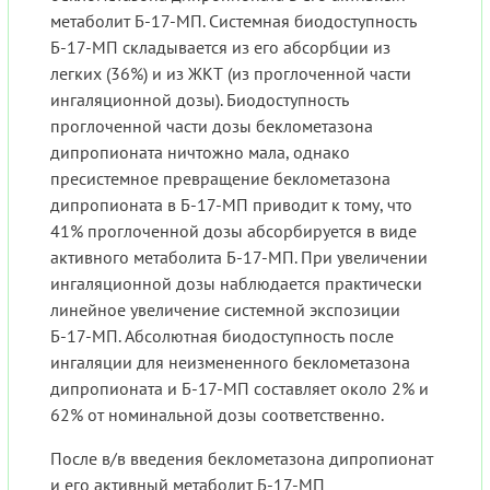
метаболит Б-17-МП. Системная биодоступность
Б-17-МП складывается из его абсорбции из
легких (36%) и из ЖКТ (из проглоченной части
ингаляционной дозы). Биодоступность
проглоченной части дозы беклометазона
дипропионата ничтожно мала, однако
пресистемное превращение беклометазона
дипропионата в Б-17-МП приводит к тому, что
41% проглоченной дозы абсорбируется в виде
активного метаболита Б-17-МП. При увеличении
ингаляционной дозы наблюдается практически
линейное увеличение системной экспозиции
Б-17-МП. Абсолютная биодоступность после
ингаляции для неизмененного беклометазона
дипропионата и Б-17-МП составляет около 2% и
62% от номинальной дозы соответственно.
После в/в введения беклометазона дипропионат
и его активный метаболит Б-17-МП