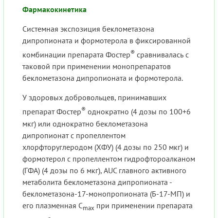
Фармакокинетика
Системная экспозиция беклометазона
дипропионата и формотерола в фиксированной
®
комбинации препарата Фостер
сравнивалась с
таковой при применении монопрепаратов
беклометазона дипропионата и формотерола.
У здоровых добровольцев, принимавших
®
препарат Фостер
однократно (4 дозы по 100+6
мкг) или однократно беклометазона
дипропионат с пропеллентом
хлорфторуглеродом (ХФУ) (4 дозы по 250 мкг) и
формотерол с пропеллентом гидрофтороалканом
(ГФА) (4 дозы по 6 мкг), AUC главного активного
метаболита беклометазона дипропионата -
беклометазона-17-монопропионата (Б-17-МП) и
его плазменная C
при применении препарата
max