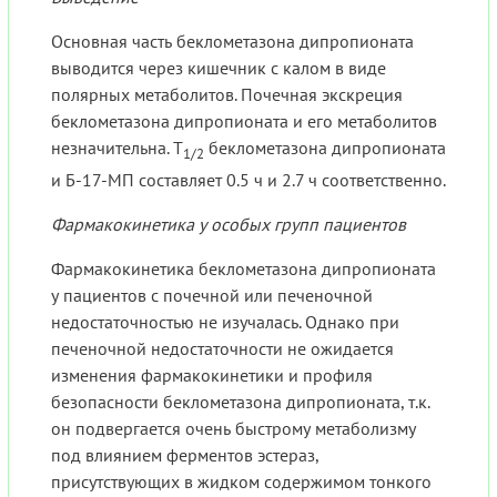
Основная часть беклометазона дипропионата
выводится через кишечник с калом в виде
полярных метаболитов. Почечная экскреция
беклометазона дипропионата и его метаболитов
незначительна. T
беклометазона дипропионата
1/2
и Б-17-МП составляет 0.5 ч и 2.7 ч соответственно.
Фармакокинетика у особых групп пациентов
Фармакокинетика беклометазона дипропионата
у пациентов с почечной или печеночной
недостаточностью не изучалась. Однако при
печеночной недостаточности не ожидается
изменения фармакокинетики и профиля
безопасности беклометазона дипропионата, т.к.
он подвергается очень быстрому метаболизму
под влиянием ферментов эстераз,
присутствующих в жидком содержимом тонкого