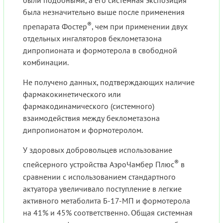
были подобными, а его системная экспозиция
была незначительно выше после применения
®
препарата Фостер
, чем при применении двух
отдельных ингаляторов беклометазона
дипропионата и формотерола в свободной
комбинации.
Не получено данных, подтверждающих наличие
фармакокинетического или
фармакодинамического (системного)
взаимодействия между беклометазона
дипропионатом и формотеролом.
У здоровых добровольцев использование
®
спейсерного устройства АэроЧамбер Плюс
в
сравнении с использованием стандартного
актуатора увеличивало поступление в легкие
активного метаболита Б-17-МП и формотерола
на 41% и 45% соответственно. Общая системная