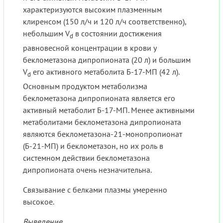
характеризуются высоким плазменным
клиренсом (150 л/ч и 120 л/ч соответственно),
небольшим V
в состоянии достижения
d
равновесной концентрации в крови у
беклометазона дипропионата (20 л) и большим
V
его активного метаболита Б-17-МП (42 л).
d
Основным продуктом метаболизма
беклометазона дипропионата является его
активный метаболит Б-17-МП. Менее активными
метаболитами беклометазона дипропионата
являются беклометазона-21-монопропионат
(Б-21-МП) и беклометазон, но их роль в
системном действии беклометазона
дипропионата очень незначительна.
Связывание с белками плазмы умеренно
высокое.
Выведение