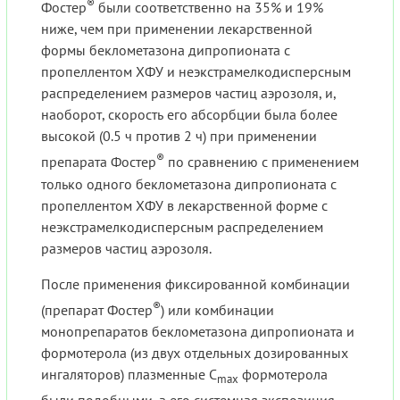
®
Фостер
были соответственно на 35% и 19%
ниже, чем при применении лекарственной
формы беклометазона дипропионата с
пропеллентом ХФУ и неэкстрамелкодисперсным
распределением размеров частиц аэрозоля, и,
наоборот, скорость его абсорбции была более
высокой (0.5 ч против 2 ч) при применении
®
препарата Фостер
по сравнению с применением
только одного беклометазона дипропионата с
пропеллентом ХФУ в лекарственной форме с
неэкстрамелкодисперсным распределением
размеров частиц аэрозоля.
После применения фиксированной комбинации
®
(препарат Фостер
) или комбинации
монопрепаратов беклометазона дипропионата и
формотерола (из двух отдельных дозированных
ингаляторов) плазменные C
формотерола
max