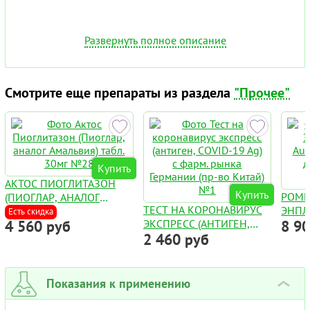
Развернуть полное описание
Смотрите еще препараты из раздела
"Прочее"
Купить
АКТОС ПИОГЛИТАЗОН
Купить
РОМ
(ПИОГЛАР, АНАЛОГ
ТЕСТ НА КОРОНАВИРУС
ЭНПЛ
АМАЛЬВИЯ) ТАБЛ. 30МГ
Есть скидка
4 560 руб
ЭКСПРЕСС (АНТИГЕН,
8 9
AUGP
№28
2 460 руб
COVID-19 AG) С ФАРМ.
ДЛЯ 
РЫНКА ГЕРМАНИИ (ПР-
ФЛАК
ВО КИТАЙ) №1
Показания к применению
›