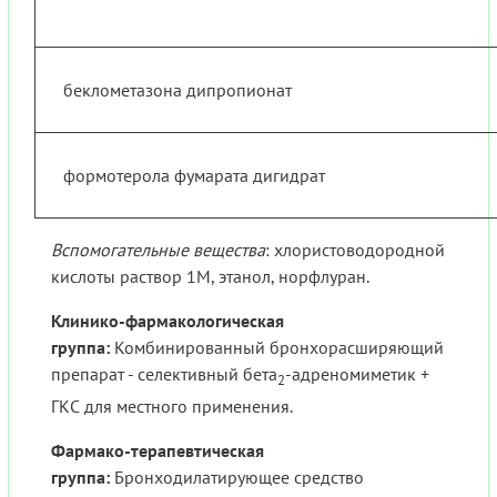
беклометазона дипропионат
формотерола фумарата дигидрат
Вспомогательные вещества
: хлористоводородной
кислоты раствор 1M, этанол, норфлуран.
Клинико-фармакологическая
группа:
Комбинированный бронхорасширяющий
препарат - селективный бета
-адреномиметик +
2
ГКС для местного применения.
Фармако-терапевтическая
группа:
Бронходилатирующее средство