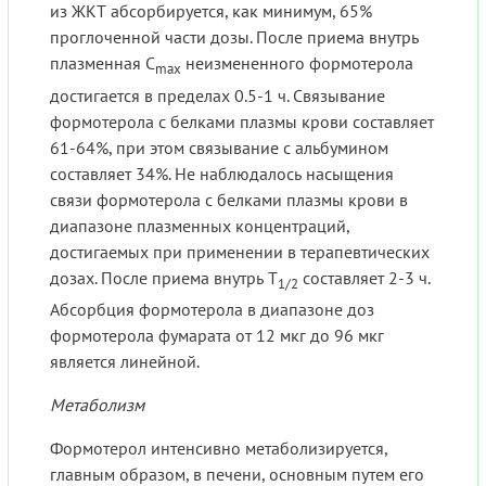
из ЖКТ абсорбируется, как минимум, 65%
проглоченной части дозы. После приема внутрь
плазменная C
неизмененного формотерола
max
достигается в пределах 0.5-1 ч. Связывание
формотерола с белками плазмы крови составляет
61-64%, при этом связывание с альбумином
составляет 34%. Не наблюдалось насыщения
связи формотерола с белками плазмы крови в
диапазоне плазменных концентраций,
достигаемых при применении в терапевтических
дозах. После приема внутрь T
составляет 2-3 ч.
1/2
Абсорбция формотерола в диапазоне доз
формотерола фумарата от 12 мкг до 96 мкг
является линейной.
Метаболизм
Формотерол интенсивно метаболизируется,
главным образом, в печени, основным путем его