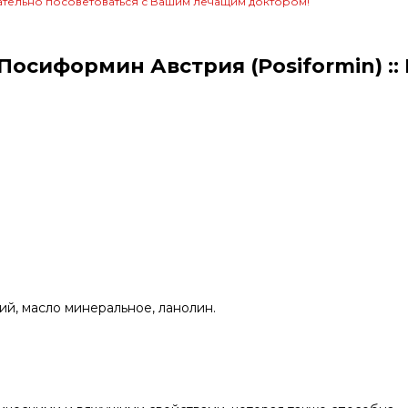
тельно посоветоваться с Вашим лечащим доктором!
сиформин Австрия (Posiformin) :: 
ий, масло минеральное, ланолин.