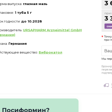
3 
рма выпуска:
глазная мазь
упаковке:
1 туба 5 г
при 
3 
ок годности:
до 10.2028
ск
оизводитель:
URSAPHARM Arzneimittel GmbH
ермания)
Точну
при 
рана:
Германия
йствующее вещество:
Биброкатол
Мы пер
Бронир
перезв
подтве
о Посиформин?