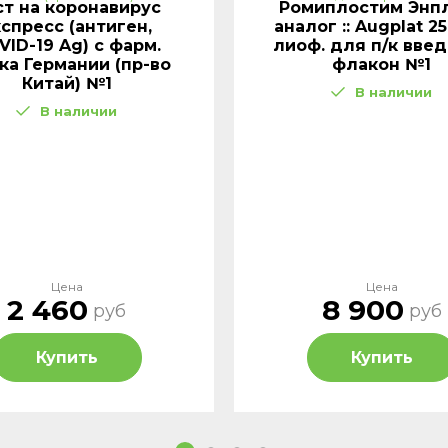
ст на коронавирус
Ромиплостим Энп
кспресс (антиген,
аналог :: Augplat 2
VID-19 Ag) с фарм.
лиоф. для п/к вве
ка Германии (пр-во
флакон №1
Китай) №1
В наличии
В наличии
Цена
Цена
2 460
8 900
руб
руб
Купить
Купить