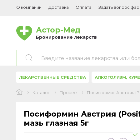
О компании
Доставка
Оплата
Задать вопрос фа
Астор-Мед
Бронирование лекарств
Введите название лекарства или бо
ЛЕКАРСТВЕННЫЕ СРЕДСТВА
АЛКОГОЛИЗМ, КУР
Каталог
Прочее
Посиформин Австрия (Posi
Посиформин Австрия (Posifo
мазь глазная 5г