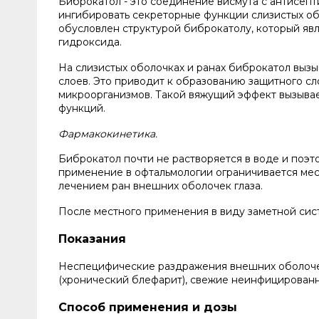
Биброкатол - это соединение висмута с антисеп
ингибировать секреторные функции слизистых об
обусловлен структурой биброкатолу, который яв
гидроксида.
На слизистых оболочках и ранах биброкатол выз
слоев. Это приводит к образованию защитного с
микроорганизмов. Такой вяжущий эффект вызыва
функций.
Фармакокинетика.
Биброкатол почти не растворяется в воде и поэт
применение в офтальмологии ограничивается ме
лечением ран внешних оболочек глаза.
После местного применения в виду заметной сис
Показания
Неспецифические раздражения внешних оболочек
(хронический блефарит), свежие неинфицированн
Способ применения и дозы