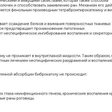
тическими и вяжущими свойствами, которая также способна
олочек и способствовать заживлению ран. Механизм его дей
ляется фенольным производным тетрабромпирокатехину и ви
ывает осаждение белков и взимания поверхностных тканевых
лоя предотвращает проникновение патогенных
ет неспецифическое ингибирование воспаления и секретор
ому не проникает в внутриглазной жидкости. Таким образом, 
стным лечением неспецифических раздражений и воспалений
темной абсорбции биброкатолу не происходит.
 глаза неинфекционного генеза, хронические воспаления к
ые раны роговицы.