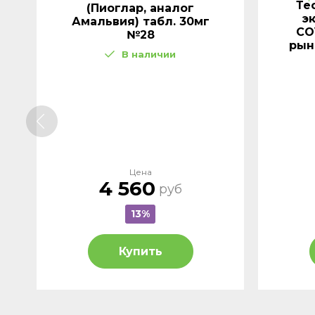
Те
г
(Пиоглар, аналог
э
Амальвия) табл. 30мг
CO
№28
рын
В наличии
Цена
4 560
руб
13%
Купить