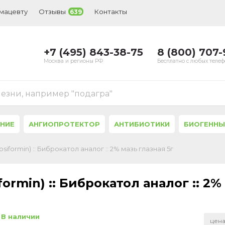
рмацевту
Отзывы
Контакты
639
+7 (495) 843-38-75
8 (800) 707
Москва и регионы РФ
Бесплатно с любых теле
лезни, например "подагра"
ЕНИЕ
АНГИОПРОТЕКТОР
АНТИБИОТИКИ
БИОГЕННЫ
formin) :: Биброкатол аналог :: 2% мазь глазная 5г
rmin) :: Биброкатол аналог :: 2%
В наличии
цена