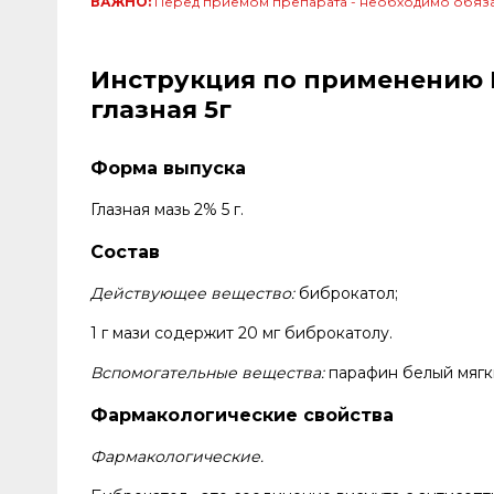
ВАЖНО:
Перед приёмом препарата - необходимо обяза
Инструкция по применению По
глазная 5г
Форма выпуска
Глазная мазь 2% 5 г.
Состав
Действующее вещество:
биброкатол;
1 г мази содержит 20 мг биброкатолу.
Вспомогательные вещества:
парафин белый мягк
Фармакологические свойства
Фармакологические.