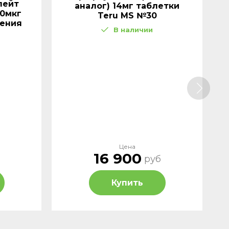
лейт
аналог) 14мг таблетки
50мкг
Teru MS №30
дения
В наличии
Цена
16 900
руб
Купить