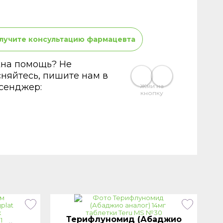
лучите консультацию фармацевта
на помощь? Не
сняйтесь, пишите нам в
сенджер:
Жми на
кнопку
Терифлуномид (Абаджио