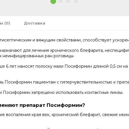
1
2
3
4
ы (0)
Доставка
тисептическим и вяжущим свойствами, способствует ускорени
азначают для лечения хронического блефарита, неспецифи
х неинфицированных ран роговицы.
е 6 лет наносят полоску мази Посиформин длиной 0,5 см на
ь Посиформин пациентам с гиперчувствительностью к препара
м Посиформин запрещено использовать контактные линзы.
именяют препарат Посиформин?
ие воспаления края век, хронический блефарит, свежие неи