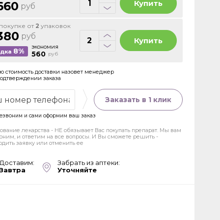
Купить
660
руб
покупке от
2
упаковок
380
руб
Купить
экономия
8%
идка
560
руб
ю стоимость доставки назовет менеджер
подтверждении заказа
Заказать в 1 клик
езвоним и сами оформим ваш заказ
ование лекарства - НЕ обязывает Вас покупать препарат. Мы вам
оним, и ответим на все вопросы. И Вы сможете решить -
рдить заявку или отменить ее
Доставим:
Забрать из аптеки:
Завтра
Уточняйте