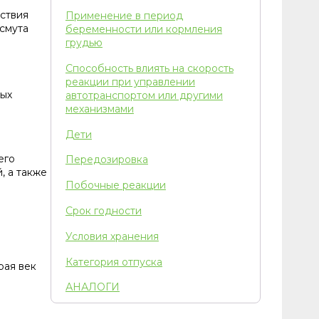
ствия
Применение в период
смута
беременности или кормления
грудью
Способность влиять на скорость
реакции при управлении
ных
автотранспортом или другими
механизмами
Дети
его
Передозировка
, а также
Побочные реакции
Срок годности
Условия хранения
Категория отпуска
рая век
АНАЛОГИ