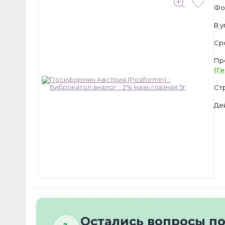
Фо
В 
Ср
Пр
(Г
Ст
Де
Остались вопросы п