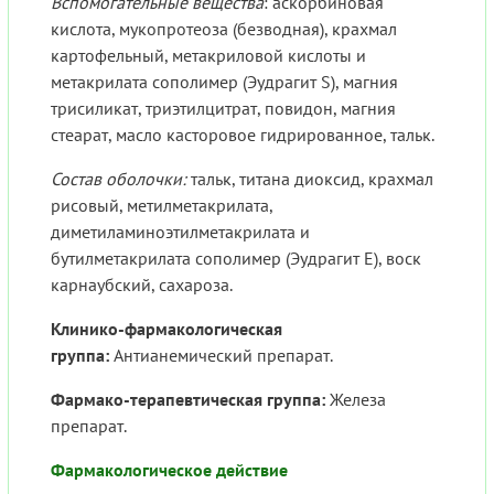
Вспомогательные вещества
: аскорбиновая
кислота, мукопротеоза (безводная), крахмал
картофельный, метакриловой кислоты и
метакрилата сополимер (Эудрагит S), магния
трисиликат, триэтилцитрат, повидон, магния
стеарат, масло касторовое гидрированное, тальк.
Состав оболочки:
тальк, титана диоксид, крахмал
рисовый, метилметакрилата,
диметиламиноэтилметакрилата и
бутилметакрилата сополимер (Эудрагит E), воск
карнаубский, сахароза.
Клинико-фармакологическая
группа:
Антианемический препарат.
Фармако-терапевтическая группа:
Железа
препарат.
Фармакологическое действие