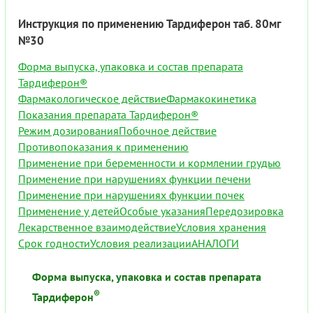
Инструкция по применению Тардиферон таб. 80мг
№30
Форма выпуска, упаковка и состав препарата
Тардиферон®
Фармакологическое действие
Фармакокинетика
Показания препарата Тардиферон®
Режим дозирования
Побочное действие
Противопоказания к применению
Применение при беременности и кормлении грудью
Применение при нарушениях функции печени
Применение при нарушениях функции почек
Применение у детей
Особые указания
Передозировка
Лекарственное взаимодействие
Условия хранения
Срок годности
Условия реализации
АНАЛОГИ
Форма выпуска, упаковка и состав препарата
®
Тардиферон