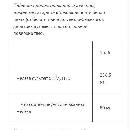
Таблетки пролонгированного действия,
покрытые сахарной оболочкой
почти белого
цвета (от белого цвета до светло-бежевого),
двояковыпуклые, с гладкой, ровной
поверхностью.
1 таб.
256.3
1
железа сульфат х 1
/
H
O
2
2
мг,
что соответствует содержанию
80 мг
железа