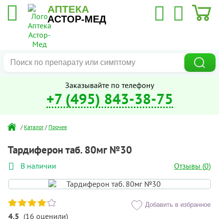
АПТЕКА
АСТОР-МЕД
Заказывайте по телефону
+7 (495) 843-38-75
/
Каталог
/
Прочее
Тардиферон таб. 80мг №30
Отзывы (
0
)
В наличии
Добавить в избранное
4.5
(
16
оценили
)