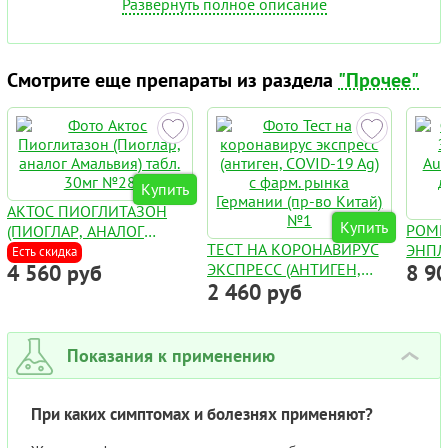
Развернуть полное описание
Смотрите еще препараты из раздела
"Прочее"
Купить
АКТОС ПИОГЛИТАЗОН
Купить
РОМ
(ПИОГЛАР, АНАЛОГ
ТЕСТ НА КОРОНАВИРУС
ЭНПЛ
АМАЛЬВИЯ) ТАБЛ. 30МГ
Есть скидка
4 560 руб
ЭКСПРЕСС (АНТИГЕН,
8 9
AUGP
№28
2 460 руб
COVID-19 AG) С ФАРМ.
ДЛЯ 
РЫНКА ГЕРМАНИИ (ПР-
ФЛАК
ВО КИТАЙ) №1
Показания к применению
›
При каких симптомах и болезнях применяют?