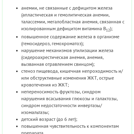
анемии, не связанные с дефицитом железа
(апластическая и гемолитическая анемии,
талассемии, мегалобластная анемия, связанная с
изолированным дефицитом витамина В
);
12
повышенное содержание железа в организме
(гемосидероз, гемохроматоз);
нарушение механизмов утилизации железа
(сидероахрестическая анемия, анемия,
вызванная отравлением свинцом);
стеноз пищевода, кишечная непроходимость и/
или обструктивные изменения ЖКТ, острые
кровотечения из ЖКТ;
непереносимость фруктозы, синдром
нарушения всасывания глюкозы и галактозы,
синдром недостаточности инвертазы/
изомальтазы;
детский возраст (до 6 лет);
повышенная чувствительность к компонентам
препарата.