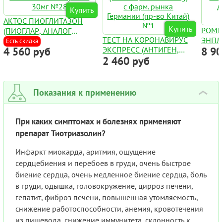
Купить
АКТОС ПИОГЛИТАЗОН
Купить
РОМ
(ПИОГЛАР, АНАЛОГ
ТЕСТ НА КОРОНАВИРУС
ЭНПЛ
АМАЛЬВИЯ) ТАБЛ. 30МГ
Есть скидка
4 560 руб
ЭКСПРЕСС (АНТИГЕН,
8 9
AUGP
№28
2 460 руб
COVID-19 AG) С ФАРМ.
ДЛЯ 
РЫНКА ГЕРМАНИИ (ПР-
ФЛАК
ВО КИТАЙ) №1
Показания к применению
›
При каких симптомах и болезнях применяют
препарат Тиотриазолин?
Инфаркт миокарда, аритмия, ощущение
сердцебиения и перебоев в груди, очень быстрое
биение сердца, очень медленное биение сердца, боль
в груди, одышка, головокружение, цирроз печени,
гепатит, фиброз печени, повышенная утомляемость,
снижение работоспособности, анемия, кровотечения
из пищевода, снижение иммунитета, склонность к