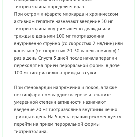
тиотриазолина определяет врач.
При остром инфаркте миокарда и хроническом
активном гепатите назначают введение 50 мг
тиотриазолина внутримышечно дважды или
трижды в день или 100 мг тиотриазолина
внутривенно струйно (со скоростью 2 мл/мин) или
капельно (со скоростью 20-30 капель в минуту) 1
раз в день. Спустя 5 дней после начала терапии
переходят на прием пероральной формы в дозе
100 мг тиотриазолина трижды в сутки.
При стенокардии напряжения и покоя, а также
постинфарктном кардиосклерозе и гепатите
умеренной степени активности назначают
введение 20 мг тиотриазолина внутримышечно
трижды в день. На 5 день терапии рекомендуется
перейти на прием пероральной формы
тиотриазолина.