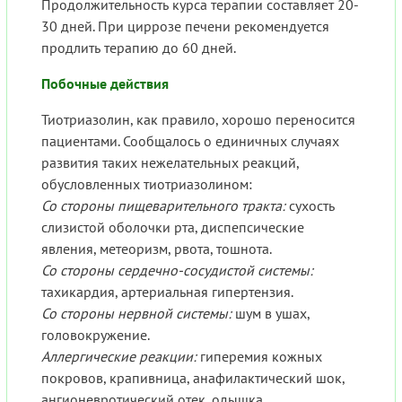
Продолжительность курса терапии составляет 20-
30 дней. При циррозе печени рекомендуется
продлить терапию до 60 дней.
Побочные действия
Тиотриазолин, как правило, хорошо переносится
пациентами. Сообщалось о единичных случаях
развития таких нежелательных реакций,
обусловленных тиотриазолином:
Со стороны пищеварительного тракта:
сухость
слизистой оболочки рта, диспепсические
явления, метеоризм, рвота, тошнота.
Со стороны сердечно-сосудистой системы:
тахикардия, артериальная гипертензия.
Со стороны нервной системы:
шум в ушах,
головокружение.
Аллергические реакции:
гиперемия кожных
покровов, крапивница, анафилактический шок,
ангионевротический отек, одышка.