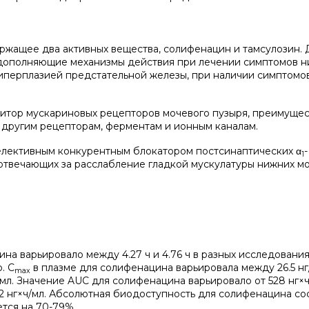
ржащее два активных вещества, солифенацин и тамсулозин.
дополняющие механизмы действия при лечении симптомов 
гиперплазией предстательной железы, при наличии симптомо
итор мускариновых рецепторов мочевого пузыря, преимуще
к другим рецепторам, ферментам и ионным каналам.
елективным конкурентным блокатором постсинаптических α
-
1
отвечающих за расслабление гладкой мускулатуры нижних м
на варьировало между 4.27 ч и 4.76 ч в разных исследования
. C
в плазме для солифенацина варьировала между 26.5 нг/
max
 нг/мл. Значение AUC для солифенацина варьировало от 528 нг×
 222 нг×ч/мл. Абсолютная биодоступность для солифенацина со
ется на 70-79%.