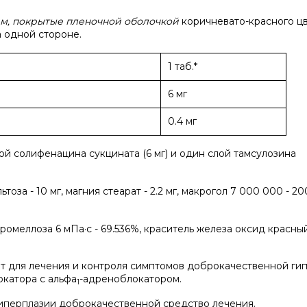
, покрытые пленочной оболочкой
коричневато-красного цв
а одной стороне.
1 таб.*
6 мг
0.4 мг
ой солифенацина сукцината (6 мг) и один слой тамсулозина
льтоза - 10 мг, магния стеарат - 2.2 мг, макрогол 7 000 000 - 20
омеллоза 6 мПа·с - 69.536%, краситель железа оксид красный 
т для лечения и контроля симптомов доброкачественной ги
катора с альфа
-адреноблокатором.
1
иперплазии доброкачественной средство лечения.