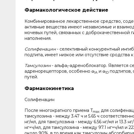
Фармакологическое действие
Комбинированное лекарственное средство, соде
активные вещества имеют независимые и взаимо
мочевых путей, связанных с доброкачественной 
наполнения.
Солифенацин
- селективный конкурентный ингиб
подтипа, имеет низкое или отсутствие сродства 
Тамсулозин
- альфа
-адреноблокатор. Является с
1
адренорецепторов, особенно α
и α
подтипов, 
1А
1D
путей.
Фармакокинетика
Солифенацин
После многократного приема T
для солифенаци
max
тамсулозина - между 3.47 ч и 5.65 ч соответственно
нг/мл, для тамсулозина - между 6.56 нг/мл и 13.3
нг×ч/мл, для тамсулозина - между 97.1 нг×ч/мл и
около 90%, в то время как тамсулозин абсорбиру