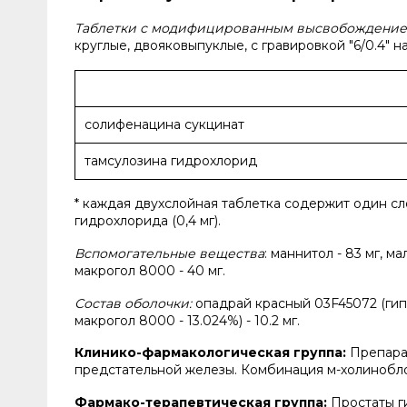
Таблетки с модифицированным высвобождением
круглые, двояковыпуклые, с гравировкой "6/0.4" н
солифенацина сукцинат
тамсулозина гидрохлорид
* каждая двухслойная таблетка содержит один сл
гидрохлорида (0,4 мг).
Вспомогательные вещества
: маннитол - 83 мг, ма
макрогол 8000 - 40 мг.
Состав оболочки:
опадрай красный 03F45072 (гипр
макрогол 8000 - 13.024%) - 10.2 мг.
Клинико-фармакологическая группа:
Препара
предстательной железы. Комбинация м-холинобло
Фармако-терапевтическая группа:
Простаты г