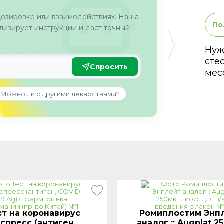
дозировке или взаимодействиях. Наша
По
изирует инструкции и даст точный
Нуж
сте
Спросить
мес
Можно ли с другими лекарствами?
ст на коронавирус
Ромиплостим Энп
кспресс (антиген,
аналог :: Augplat 2