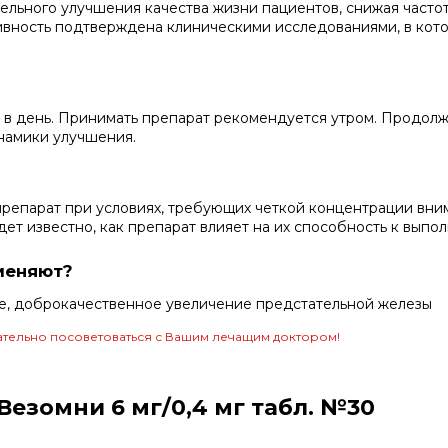
льного улучшения качества жизни пациентов, снижая частот
ивность подтверждена клиническими исследованиями, в кот
 в день. Принимать препарат рекомендуется утром. Продол
инамики улучшения.
репарат при условиях, требующих четкой концентрации вни
дет известно, как препарат влияет на их способность к выпо
меняют?
е, доброкачественное увеличение предстательной железы
тельно посоветоваться с Вашим лечащим доктором!
езомни 6 мг/0,4 мг табл. №30