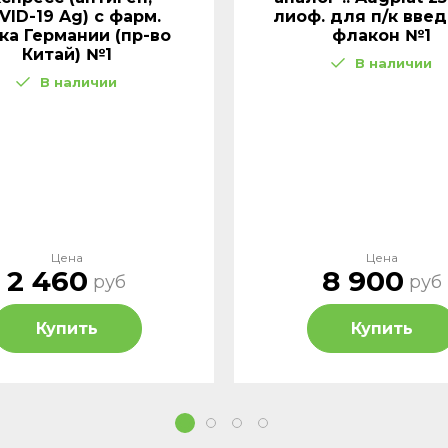
VID-19 Ag) с фарм.
лиоф. для п/к вве
ка Германии (пр-во
флакон №1
Китай) №1
В наличии
В наличии
Цена
Цена
2 460
8 900
руб
руб
Купить
Купить
1
2
3
4