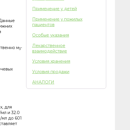
Применение у детей
Применение у пожилых
 Данные
пациентов
нижних
в
Особые указания
Лекарственное
ственно м
-
3
взаимодействие
Условия хранения
очевых
Условия продажи
АНАЛОГИ
х, для
мл и 32.0
ч/мл до 601
ставляет