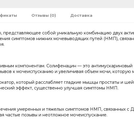
ификаты
Отзывы (0)
Доставка
, представляющее собой уникальную комбинацию двух актив
чения симптомов нижних мочевыводящих путей (НМП), связа
я.
ивным компонентам. Солифенацин — это антимускариновый а
зывов к мочеиспусканию и увеличивая объем мочи, которую 
окатор, который расслабляет гладкие мышцы простаты и шей
ческий эффект, существенно улучшая симптомы НМП.
ечения умеренных и тяжелых симптомов НМП, связанных с Д
ая частые позывы и неотложное мочеиспускание.