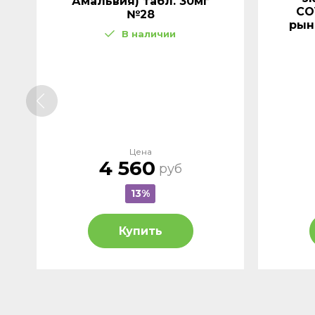
Амальвия) табл. 30мг
CO
№28
рын
В наличии
Цена
4 560
руб
13%
Купить