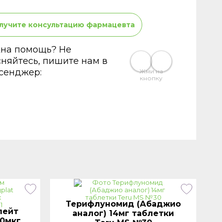
лучите консультацию фармацевта
на помощь? Не
сняйтесь, пишите нам в
сенджер:
Жми на
кнопку
Терифлуномид (Абаджио
лейт
аналог) 14мг таблетки
50мкг