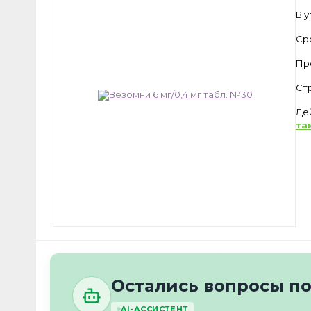
В 
Ср
Пр
Ст
Де
та
Остались вопросы п
AI-АССИСТЕНТ