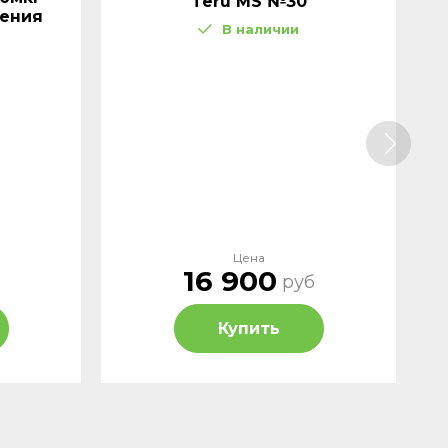
Teru MS №30
дения
В наличии
Цена
16 900
руб
Купить