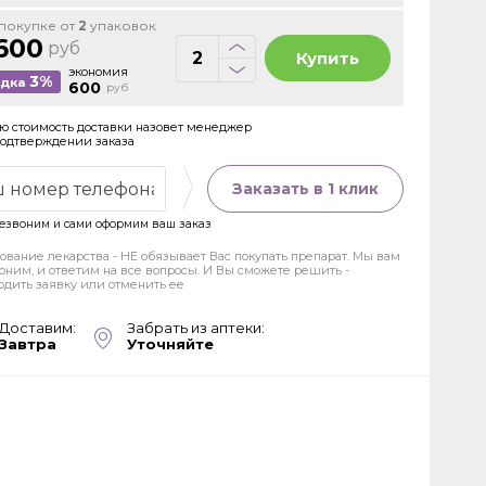
покупке от
2
упаковок
600
руб
Купить
экономия
3%
идка
600
руб
ю стоимость доставки назовет менеджер
подтверждении заказа
Заказать в 1 клик
езвоним и сами оформим ваш заказ
ование лекарства - НЕ обязывает Вас покупать препарат. Мы вам
оним, и ответим на все вопросы. И Вы сможете решить -
рдить заявку или отменить ее
Доставим:
Забрать из аптеки:
Завтра
Уточняйте