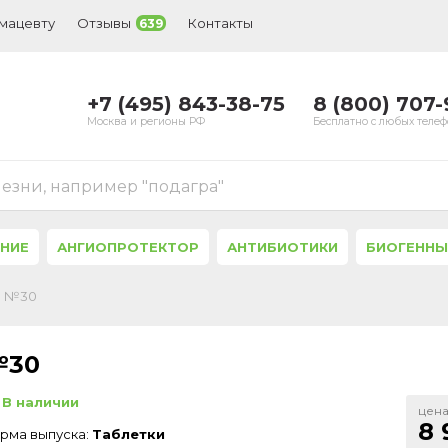
рмацевту
Отзывы
Контакты
639
+7 (495) 843-38-75
8 (800) 707
Москва и регионы РФ
Бесплатно с любых теле
лезни, например "подагра"
ЕНИЕ
АНГИОПРОТЕКТОР
АНТИБИОТИКИ
БИОГЕННЫ
л. №30
№30
В наличии
цена
8 
рма выпуска:
Таблетки