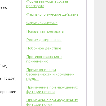
Форма выпуска и состав
препарата
ета,
Фармакологическое действие
Фармакокинетика
Показания препарата
Режим дозирования
Побочное действие
Противопоказания к
применению
0 мг,
Применение при
беременности и кормлении
грудью
- 17.44%,
Применение при нарушениях
функции печени
перплазии
Применение при нарушениях
функции почек