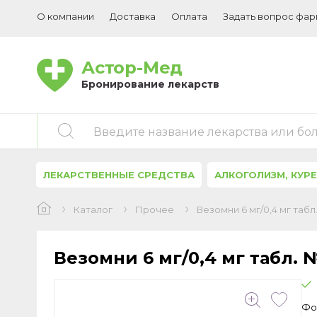
О компании
Доставка
Оплата
Задать вопрос фа
Астор-Мед
Бронирование лекарств
Введите название лекарства или бо
ЛЕКАРСТВЕННЫЕ СРЕДСТВА
АЛКОГОЛИЗМ, КУР
Каталог
Прочее
Везомни 6 мг/0,4 мг таб
Везомни 6 мг/0,4 мг табл. 
Фо